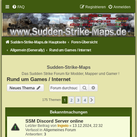
FAQ
Registrieren
Anmelden
Sudden-Strike-Maps.de Hauptseite
Foren-Übersicht
Allgemein (Generally)
Rund um Games / Internet
Sudden-Strike-Maps
Das Sudden Strike Forum für Modder, Mapper und Gamer !
Rund um Games / Internet
Suche
Erweiterte Suche
Neues Thema
1
2
3
4
Nächste
175 Themen
Bekanntmachungen
SSM Discord Server online
Letzter Beitrag von
Ingwio
«
13.12.2024, 22:32
Verfasst in
Allgemeines Forum
Antworten:
3