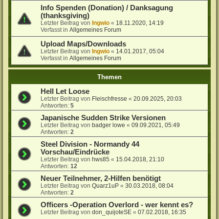
Info Spenden (Donation) / Danksagung
(thanksgiving)
Letzter Beitrag von
Ingwio
«
18.11.2020, 14:19
Verfasst in
Allgemeines Forum
Upload Maps/Downloads
Letzter Beitrag von
Ingwio
«
14.01.2017, 05:04
Verfasst in
Allgemeines Forum
Themen
Hell Let Loose
Letzter Beitrag von
Fleischfresse
«
20.09.2025, 20:03
Antworten:
5
Japanische Sudden Strike Versionen
Letzter Beitrag von
badger lowe
«
09.09.2021, 05:49
Antworten:
2
Steel Division - Normandy 44
Vorschau/Eindrücke
Letzter Beitrag von
hws85
«
15.04.2018, 21:10
Antworten:
12
Neuer Teilnehmer, 2-Hilfen benötigt
Letzter Beitrag von
Quarz1uP
«
30.03.2018, 08:04
Antworten:
2
Officers -Operation Overlord - wer kennt es?
Letzter Beitrag von
don_quijoteSE
«
07.02.2018, 16:35