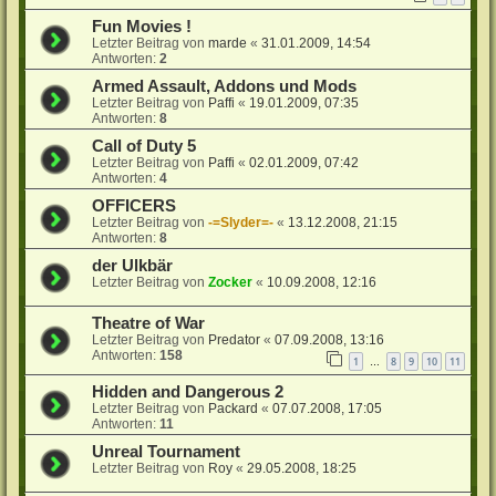
Fun Movies !
Letzter Beitrag von
marde
«
31.01.2009, 14:54
Antworten:
2
Armed Assault, Addons und Mods
Letzter Beitrag von
Paffi
«
19.01.2009, 07:35
Antworten:
8
Call of Duty 5
Letzter Beitrag von
Paffi
«
02.01.2009, 07:42
Antworten:
4
OFFICERS
Letzter Beitrag von
-=Slyder=-
«
13.12.2008, 21:15
Antworten:
8
der Ulkbär
Letzter Beitrag von
Zocker
«
10.09.2008, 12:16
Theatre of War
Letzter Beitrag von
Predator
«
07.09.2008, 13:16
Antworten:
158
1
8
9
10
11
…
Hidden and Dangerous 2
Letzter Beitrag von
Packard
«
07.07.2008, 17:05
Antworten:
11
Unreal Tournament
Letzter Beitrag von
Roy
«
29.05.2008, 18:25