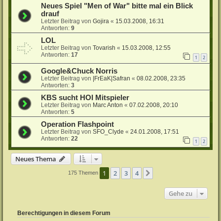
Neues Spiel "Men of War" bitte mal ein Blick
drauf
Letzter Beitrag von
Gojira
«
15.03.2008, 16:31
Antworten:
9
LOL
Letzter Beitrag von
Tovarish
«
15.03.2008, 12:55
Antworten:
17
1
2
Google&Chuck Norris
Letzter Beitrag von
|FrEaK|Safran
«
08.02.2008, 23:35
Antworten:
3
KBS sucht HOI Mitspieler
Letzter Beitrag von
Marc Anton
«
07.02.2008, 20:10
Antworten:
5
Operation Flashpoint
Letzter Beitrag von
SFO_Clyde
«
24.01.2008, 17:51
Antworten:
22
1
2
Neues Thema
1
2
3
4
Nächste
175 Themen
Gehe zu
Berechtigungen in diesem Forum