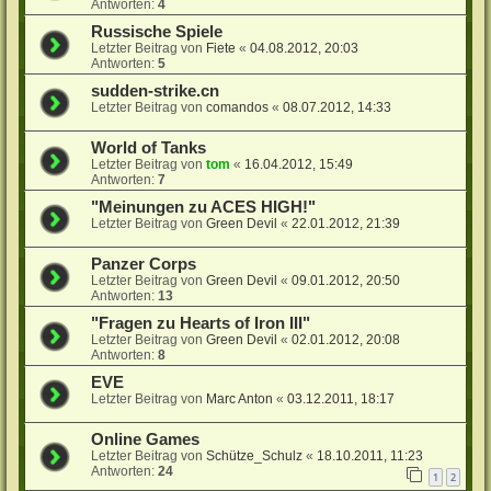
Antworten:
4
Russische Spiele
Letzter Beitrag von
Fiete
«
04.08.2012, 20:03
Antworten:
5
sudden-strike.cn
Letzter Beitrag von
comandos
«
08.07.2012, 14:33
World of Tanks
Letzter Beitrag von
tom
«
16.04.2012, 15:49
Antworten:
7
"Meinungen zu ACES HIGH!"
Letzter Beitrag von
Green Devil
«
22.01.2012, 21:39
Panzer Corps
Letzter Beitrag von
Green Devil
«
09.01.2012, 20:50
Antworten:
13
"Fragen zu Hearts of Iron III"
Letzter Beitrag von
Green Devil
«
02.01.2012, 20:08
Antworten:
8
EVE
Letzter Beitrag von
Marc Anton
«
03.12.2011, 18:17
Online Games
Letzter Beitrag von
Schütze_Schulz
«
18.10.2011, 11:23
Antworten:
24
1
2