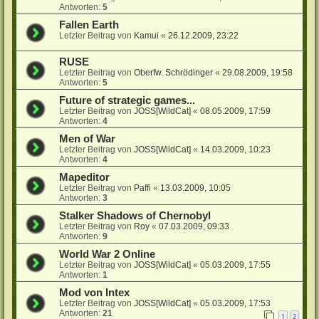
Antworten:
5
Fallen Earth
Letzter Beitrag von
Kamui
«
26.12.2009, 23:22
RUSE
Letzter Beitrag von
Oberfw. Schrödinger
«
29.08.2009, 19:58
Antworten:
5
Future of strategic games...
Letzter Beitrag von
JOSS[WildCat]
«
08.05.2009, 17:59
Antworten:
4
Men of War
Letzter Beitrag von
JOSS[WildCat]
«
14.03.2009, 10:23
Antworten:
4
Mapeditor
Letzter Beitrag von
Paffi
«
13.03.2009, 10:05
Antworten:
3
Stalker Shadows of Chernobyl
Letzter Beitrag von
Roy
«
07.03.2009, 09:33
Antworten:
9
World War 2 Online
Letzter Beitrag von
JOSS[WildCat]
«
05.03.2009, 17:55
Antworten:
1
Mod von Intex
Letzter Beitrag von
JOSS[WildCat]
«
05.03.2009, 17:53
Antworten:
21
1
2