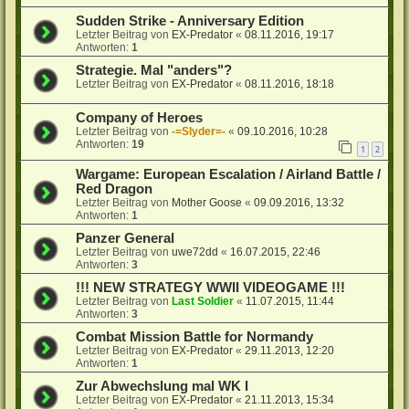
Sudden Strike - Anniversary Edition
Letzter Beitrag von
EX-Predator
«
08.11.2016, 19:17
Antworten:
1
Strategie. Mal "anders"?
Letzter Beitrag von
EX-Predator
«
08.11.2016, 18:18
Company of Heroes
Letzter Beitrag von
-=Slyder=-
«
09.10.2016, 10:28
Antworten:
19
1
2
Wargame: European Escalation / Airland Battle /
Red Dragon
Letzter Beitrag von
Mother Goose
«
09.09.2016, 13:32
Antworten:
1
Panzer General
Letzter Beitrag von
uwe72dd
«
16.07.2015, 22:46
Antworten:
3
!!! NEW STRATEGY WWII VIDEOGAME !!!
Letzter Beitrag von
Last Soldier
«
11.07.2015, 11:44
Antworten:
3
Combat Mission Battle for Normandy
Letzter Beitrag von
EX-Predator
«
29.11.2013, 12:20
Antworten:
1
Zur Abwechslung mal WK I
Letzter Beitrag von
EX-Predator
«
21.11.2013, 15:34