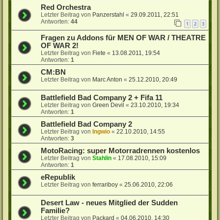
Red Orchestra
Letzter Beitrag von
Panzerstahl
«
29.09.2011, 22:51
Antworten:
44
1
2
3
Fragen zu Addons für MEN OF WAR / THEATRE
OF WAR 2!
Letzter Beitrag von
Fiete
«
13.08.2011, 19:54
Antworten:
1
CM:BN
Letzter Beitrag von
Marc Anton
«
25.12.2010, 20:49
Battlefield Bad Company 2 + Fifa 11
Letzter Beitrag von
Green Devil
«
23.10.2010, 19:34
Antworten:
1
Battlefield Bad Company 2
Letzter Beitrag von
Ingwio
«
22.10.2010, 14:55
Antworten:
3
MotoRacing: super Motorradrennen kostenlos
Letzter Beitrag von
Stahlin
«
17.08.2010, 15:09
Antworten:
1
eRepublik
Letzter Beitrag von
ferrariboy
«
25.06.2010, 22:06
Desert Law - neues Mitglied der Sudden
Familie?
Letzter Beitrag von
Packard
«
04.06.2010, 14:30