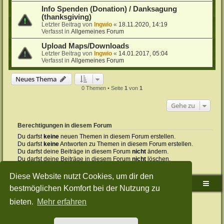
Info Spenden (Donation) / Danksagung
(thanksgiving)
Letzter Beitrag von
Ingwio
«
18.11.2020, 14:19
Verfasst in
Allgemeines Forum
Upload Maps/Downloads
Letzter Beitrag von
Ingwio
«
14.01.2017, 05:04
Verfasst in
Allgemeines Forum
Neues Thema
0 Themen • Seite
1
von
1
Gehe zu
Berechtigungen in diesem Forum
Du darfst
keine
neuen Themen in diesem Forum erstellen.
Du darfst
keine
Antworten zu Themen in diesem Forum erstellen.
Du darfst deine Beiträge in diesem Forum
nicht
ändern.
Du darfst deine Beiträge in diesem Forum
nicht
löschen.
Du darfst
keine
Dateianhänge in diesem Forum erstellen.
Diese Website nutzt Cookies, um dir den
Sudden-Strike-Maps.de Hauptseite
Foren-Übersicht
bestmöglichen Komfort bei der Nutzung zu
bieten.
Mehr erfahren
Powered by
phpBB
® Forum Software © phpBB Limited
Deutsche Übersetzung durch
phpBB.de
Style: Green-Style-Split by Joyce&Luna
phpBB-Style-Design