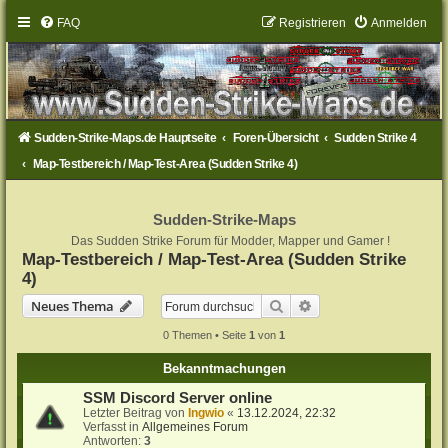
FAQ
Registrieren
Anmelden
Sudden-Strike-Maps.de Hauptseite
Foren-Übersicht
Sudden Strike 4
Map-Testbereich / Map-Test-Area (Sudden Strike 4)
Sudden-Strike-Maps
Das Sudden Strike Forum für Modder, Mapper und Gamer !
Map-Testbereich / Map-Test-Area (Sudden Strike
4)
Suche
Erweiterte Suche
Neues Thema
0 Themen • Seite
1
von
1
Bekanntmachungen
SSM Discord Server online
Letzter Beitrag von
Ingwio
«
13.12.2024, 22:32
Verfasst in
Allgemeines Forum
Antworten:
3