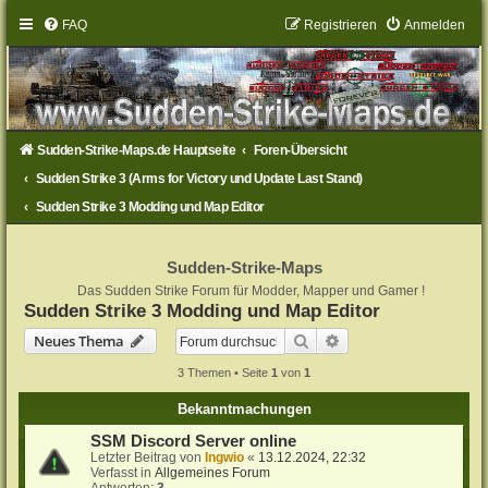
FAQ
Registrieren
Anmelden
Sudden-Strike-Maps.de Hauptseite
Foren-Übersicht
Sudden Strike 3 (Arms for Victory und Update Last Stand)
Sudden Strike 3 Modding und Map Editor
Sudden-Strike-Maps
Das Sudden Strike Forum für Modder, Mapper und Gamer !
Sudden Strike 3 Modding und Map Editor
Suche
Erweiterte Suche
Neues Thema
3 Themen • Seite
1
von
1
Bekanntmachungen
SSM Discord Server online
Letzter Beitrag von
Ingwio
«
13.12.2024, 22:32
Verfasst in
Allgemeines Forum