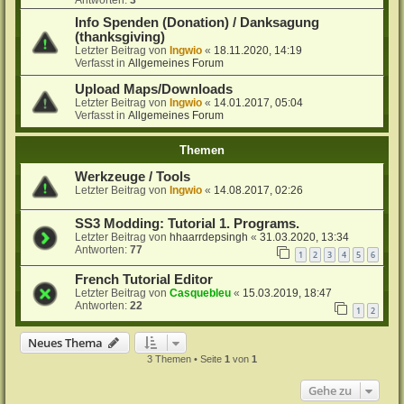
Antworten:
3
Info Spenden (Donation) / Danksagung
(thanksgiving)
Letzter Beitrag von
Ingwio
«
18.11.2020, 14:19
Verfasst in
Allgemeines Forum
Upload Maps/Downloads
Letzter Beitrag von
Ingwio
«
14.01.2017, 05:04
Verfasst in
Allgemeines Forum
Themen
Werkzeuge / Tools
Letzter Beitrag von
Ingwio
«
14.08.2017, 02:26
SS3 Modding: Tutorial 1. Programs.
Letzter Beitrag von
hhaarrdepsingh
«
31.03.2020, 13:34
Antworten:
77
1
2
3
4
5
6
French Tutorial Editor
Letzter Beitrag von
Casquebleu
«
15.03.2019, 18:47
Antworten:
22
1
2
Neues Thema
3 Themen • Seite
1
von
1
Gehe zu