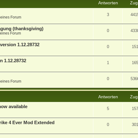
Antworten
Zugr
3
441
meines Forum
agung (thanksgiving)
0
433
eines Forum
version 1.12.28732
0
15
n 1.12.28732
1
16
0
536
meines Forum
Antworten
Zugr
now available
5
15
ike 4 Ever Mod Extended
0
30