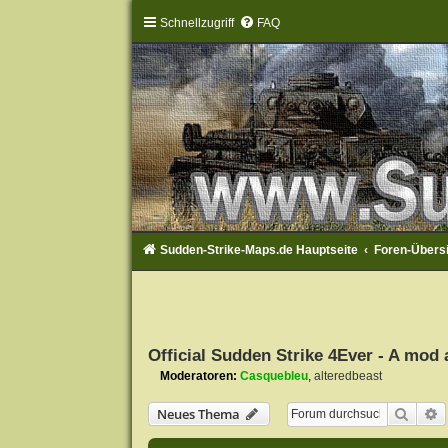
Schnellzugriff
FAQ
Sudden-Strike-Maps.de Hauptseite
Foren-Übers
Official Sudden Strike 4Ever - A mod 
Moderatoren:
Casquebleu
,
alteredbeast
Suche
E
Neues Thema