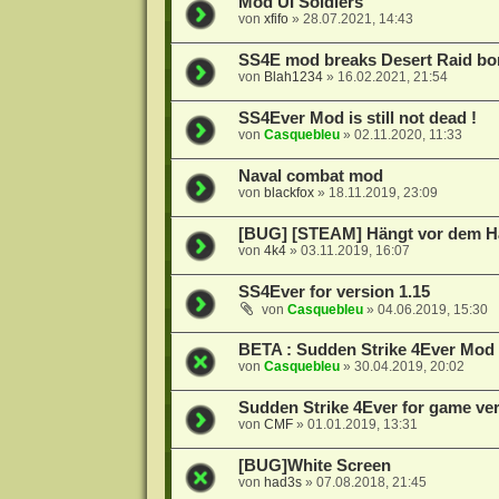
Mod UI Soldiers
von
xfifo
»
28.07.2021, 14:43
SS4E mod breaks Desert Raid bo
von
Blah1234
»
16.02.2021, 21:54
SS4Ever Mod is still not dead !
von
Casquebleu
»
02.11.2020, 11:33
Naval combat mod
von
blackfox
»
18.11.2019, 23:09
[BUG] [STEAM] Hängt vor dem 
von
4k4
»
03.11.2019, 16:07
SS4Ever for version 1.15
von
Casquebleu
»
04.06.2019, 15:30
BETA : Sudden Strike 4Ever Mod 
von
Casquebleu
»
30.04.2019, 20:02
Sudden Strike 4Ever for game ver
von
CMF
»
01.01.2019, 13:31
[BUG]White Screen
von
had3s
»
07.08.2018, 21:45