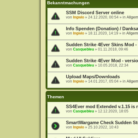
Bekanntmachungen
SSM Discord Server online
von
Ingwio
»
24.12.2020, 00:54
» in
Allge
Info Spenden (Donation) / Danks
von
Ingwio
»
18.11.2020, 14:19
» in
Allgem
Sudden Strike 4Ever Skins Mod - 
von
Casquebleu
»
01.11.2018, 09:46
Sudden Strike 4Ever Mod - versio
von
Casquebleu
»
10.05.2018, 22:34
Upload Maps/Downloads
von
Ingwio
»
14.01.2017, 05:04
» in
Allge
Themen
SS4Ever mod Extended v.1.15 is 
von
Casquebleu
»
12.12.2020, 18:05
SmartWargame Check Sudden Str
von
Ingwio
»
25.10.2022, 10:43