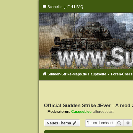
Schnellzugriff
FAQ
Sudden-Strike-Maps.de Hauptseite
Foren-Übers
Official Sudden Strike 4Ever - A mod 
Moderatoren:
Casquebleu
,
alteredbeast
Suche
E
Neues Thema