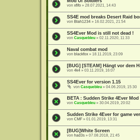
Mod UI Soldiers
von
xfifo
»
28.07.2021, 14:43
SS4E mod breaks Desert Raid bo
von
Blah1234
»
16.02.2021, 21:54
SS4Ever Mod is still not dead !
von
Casquebleu
»
02.11.2020, 11:33
Naval combat mod
von
blackfox
»
18.11.2019, 23:09
[BUG] [STEAM] Hängt vor dem 
von
4k4
»
03.11.2019, 16:07
SS4Ever for version 1.15
von
Casquebleu
»
04.06.2019, 15:30
BETA : Sudden Strike 4Ever Mod 
von
Casquebleu
»
30.04.2019, 20:02
Sudden Strike 4Ever for game ver
von
CMF
»
01.01.2019, 13:31
[BUG]White Screen
von
had3s
»
07.08.2018, 21:45