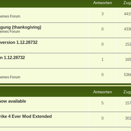
Antworten
Zugr
3
441
meines Forum
agung (thanksgiving)
0
433
eines Forum
version 1.12.28732
0
15
n 1.12.28732
1
16
0
536
meines Forum
Antworten
Zugr
now available
5
15
ike 4 Ever Mod Extended
0
30