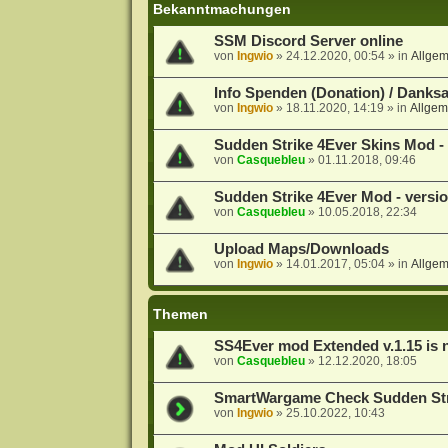
Bekanntmachungen
SSM Discord Server online
von
Ingwio
»
24.12.2020, 00:54
» in
Allge
Info Spenden (Donation) / Danks
von
Ingwio
»
18.11.2020, 14:19
» in
Allgem
Sudden Strike 4Ever Skins Mod - 
von
Casquebleu
»
01.11.2018, 09:46
Sudden Strike 4Ever Mod - versio
von
Casquebleu
»
10.05.2018, 22:34
Upload Maps/Downloads
von
Ingwio
»
14.01.2017, 05:04
» in
Allge
Themen
SS4Ever mod Extended v.1.15 is 
von
Casquebleu
»
12.12.2020, 18:05
SmartWargame Check Sudden Str
von
Ingwio
»
25.10.2022, 10:43