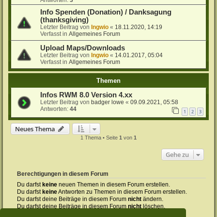
Antworten:
3
Info Spenden (Donation) / Danksagung
(thanksgiving)
Letzter Beitrag von
Ingwio
«
18.11.2020, 14:19
Verfasst in
Allgemeines Forum
Upload Maps/Downloads
Letzter Beitrag von
Ingwio
«
14.01.2017, 05:04
Verfasst in
Allgemeines Forum
Themen
Infos RWM 8.0 Version 4.xx
Letzter Beitrag von
badger lowe
«
09.09.2021, 05:58
Antworten:
44
1
2
3
Neues Thema
1 Thema • Seite
1
von
1
Gehe zu
Berechtigungen in diesem Forum
Du darfst
keine
neuen Themen in diesem Forum erstellen.
Du darfst
keine
Antworten zu Themen in diesem Forum erstellen.
Du darfst deine Beiträge in diesem Forum
nicht
ändern.
Du darfst deine Beiträge in diesem Forum
nicht
löschen.
Du darfst
keine
Dateianhänge in diesem Forum erstellen.