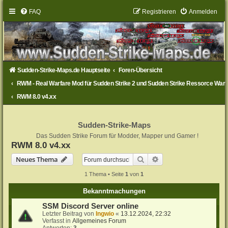
FAQ
Registrieren
Anmelden
Sudden-Strike-Maps.de Hauptseite
Foren-Übersicht
RWM - Real Warfare Mod für Sudden Strike 2 und Sudden Strike Ressorce War
RWM 8.0 v4.xx
Sudden-Strike-Maps
Das Sudden Strike Forum für Modder, Mapper und Gamer !
RWM 8.0 v4.xx
Suche
Erweiterte Suche
Neues Thema
1 Thema • Seite
1
von
1
Bekanntmachungen
SSM Discord Server online
Letzter Beitrag von
Ingwio
«
13.12.2024, 22:32
Verfasst in
Allgemeines Forum