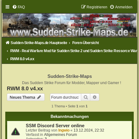
FAQ
Registrieren
Anmelden
Sudden-Strike-Maps.de Hauptseite
Foren-Übersicht
RWM - Real Warfare Mod für Sudden Strike 2 und Sudden Strike Ressorce War
RWM 8.0 v4.xx
Sudden-Strike-Maps
Das Sudden Strike Forum für Modder, Mapper und Gamer !
RWM 8.0 v4.xx
Suche
Erweiterte Suche
Neues Thema
1 Thema • Seite
1
von
1
Bekanntmachungen
SSM Discord Server online
Letzter Beitrag von
Ingwio
«
13.12.2024, 22:32
Verfasst in
Allgemeines Forum