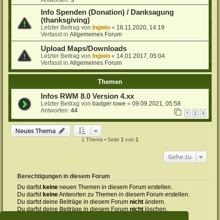
Antworten:
3
Info Spenden (Donation) / Danksagung
(thanksgiving)
Letzter Beitrag von
Ingwio
«
18.11.2020, 14:19
Verfasst in
Allgemeines Forum
Upload Maps/Downloads
Letzter Beitrag von
Ingwio
«
14.01.2017, 05:04
Verfasst in
Allgemeines Forum
Themen
Infos RWM 8.0 Version 4.xx
Letzter Beitrag von
badger lowe
«
09.09.2021, 05:58
Antworten:
44
1
2
3
Neues Thema
1 Thema • Seite
1
von
1
Gehe zu
Berechtigungen in diesem Forum
Du darfst
keine
neuen Themen in diesem Forum erstellen.
Du darfst
keine
Antworten zu Themen in diesem Forum erstellen.
Du darfst deine Beiträge in diesem Forum
nicht
ändern.
Du darfst deine Beiträge in diesem Forum
nicht
löschen.
Du darfst
keine
Dateianhänge in diesem Forum erstellen.