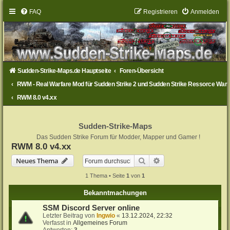
FAQ
Registrieren
Anmelden
Sudden-Strike-Maps.de Hauptseite
Foren-Übersicht
RWM - Real Warfare Mod für Sudden Strike 2 und Sudden Strike Ressorce War
RWM 8.0 v4.xx
Sudden-Strike-Maps
Das Sudden Strike Forum für Modder, Mapper und Gamer !
RWM 8.0 v4.xx
Suche
Erweiterte Suche
Neues Thema
1 Thema • Seite
1
von
1
Bekanntmachungen
SSM Discord Server online
Letzter Beitrag von
Ingwio
«
13.12.2024, 22:32
Verfasst in
Allgemeines Forum