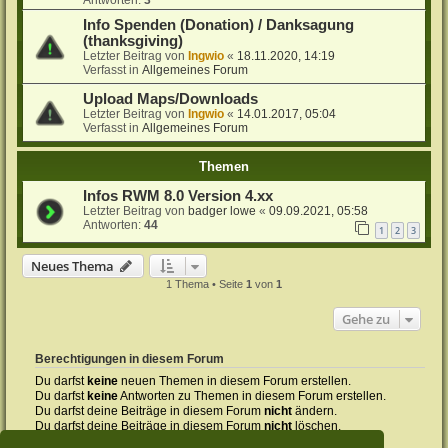
Antworten:
3
Info Spenden (Donation) / Danksagung
(thanksgiving)
Letzter Beitrag von
Ingwio
«
18.11.2020, 14:19
Verfasst in
Allgemeines Forum
Upload Maps/Downloads
Letzter Beitrag von
Ingwio
«
14.01.2017, 05:04
Verfasst in
Allgemeines Forum
Themen
Infos RWM 8.0 Version 4.xx
Letzter Beitrag von
badger lowe
«
09.09.2021, 05:58
Antworten:
44
1
2
3
Neues Thema
1 Thema • Seite
1
von
1
Gehe zu
Berechtigungen in diesem Forum
Du darfst
keine
neuen Themen in diesem Forum erstellen.
Du darfst
keine
Antworten zu Themen in diesem Forum erstellen.
Du darfst deine Beiträge in diesem Forum
nicht
ändern.
Du darfst deine Beiträge in diesem Forum
nicht
löschen.
Du darfst
keine
Dateianhänge in diesem Forum erstellen.