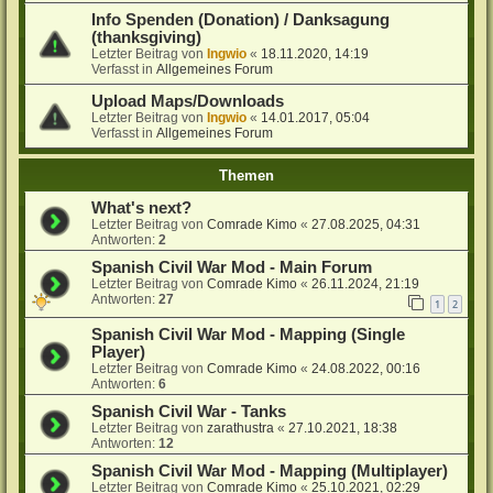
Info Spenden (Donation) / Danksagung
(thanksgiving)
Letzter Beitrag von
Ingwio
«
18.11.2020, 14:19
Verfasst in
Allgemeines Forum
Upload Maps/Downloads
Letzter Beitrag von
Ingwio
«
14.01.2017, 05:04
Verfasst in
Allgemeines Forum
Themen
What's next?
Letzter Beitrag von
Comrade Kimo
«
27.08.2025, 04:31
Antworten:
2
Spanish Civil War Mod - Main Forum
Letzter Beitrag von
Comrade Kimo
«
26.11.2024, 21:19
Antworten:
27
1
2
Spanish Civil War Mod - Mapping (Single
Player)
Letzter Beitrag von
Comrade Kimo
«
24.08.2022, 00:16
Antworten:
6
Spanish Civil War - Tanks
Letzter Beitrag von
zarathustra
«
27.10.2021, 18:38
Antworten:
12
Spanish Civil War Mod - Mapping (Multiplayer)
Letzter Beitrag von
Comrade Kimo
«
25.10.2021, 02:29