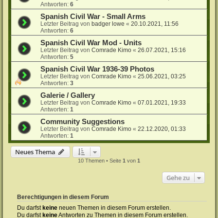
Antworten:
6
Spanish Civil War - Small Arms
Letzter Beitrag von
badger lowe
«
20.10.2021, 11:56
Antworten:
6
Spanish Civil War Mod - Units
Letzter Beitrag von
Comrade Kimo
«
26.07.2021, 15:16
Antworten:
5
Spanish Civil War 1936-39 Photos
Letzter Beitrag von
Comrade Kimo
«
25.06.2021, 03:25
Antworten:
3
Galerie / Gallery
Letzter Beitrag von
Comrade Kimo
«
07.01.2021, 19:33
Antworten:
1
Community Suggestions
Letzter Beitrag von
Comrade Kimo
«
22.12.2020, 01:33
Antworten:
1
Neues Thema
10 Themen • Seite
1
von
1
Gehe zu
Berechtigungen in diesem Forum
Du darfst
keine
neuen Themen in diesem Forum erstellen.
Du darfst
keine
Antworten zu Themen in diesem Forum erstellen.