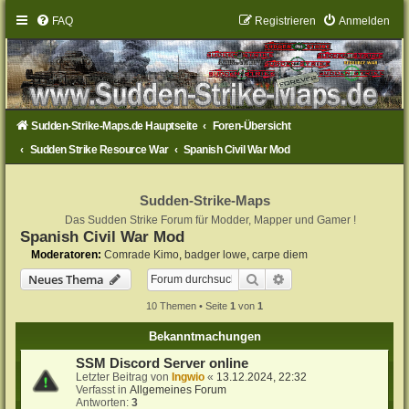
FAQ
Registrieren
Anmelden
Sudden-Strike-Maps.de Hauptseite
Foren-Übersicht
Sudden Strike Resource War
Spanish Civil War Mod
Sudden-Strike-Maps
Das Sudden Strike Forum für Modder, Mapper und Gamer !
Spanish Civil War Mod
Moderatoren:
Comrade Kimo
,
badger lowe
,
carpe diem
Suche
Erweiterte Suche
Neues Thema
10 Themen • Seite
1
von
1
Bekanntmachungen
SSM Discord Server online
Letzter Beitrag von
Ingwio
«
13.12.2024, 22:32
Verfasst in
Allgemeines Forum
Antworten:
3