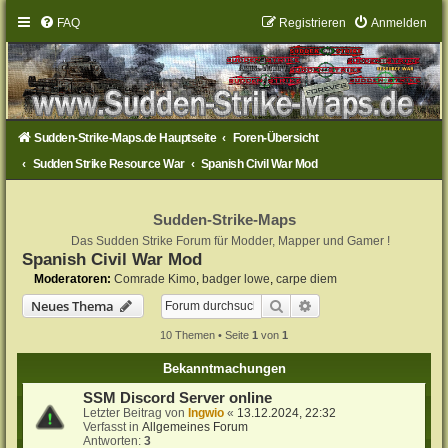
FAQ
Registrieren
Anmelden
Sudden-Strike-Maps.de Hauptseite
Foren-Übersicht
Sudden Strike Resource War
Spanish Civil War Mod
Sudden-Strike-Maps
Das Sudden Strike Forum für Modder, Mapper und Gamer !
Spanish Civil War Mod
Moderatoren:
Comrade Kimo
,
badger lowe
,
carpe diem
Suche
Erweiterte Suche
Neues Thema
10 Themen • Seite
1
von
1
Bekanntmachungen
SSM Discord Server online
Letzter Beitrag von
Ingwio
«
13.12.2024, 22:32
Verfasst in
Allgemeines Forum
Antworten:
3