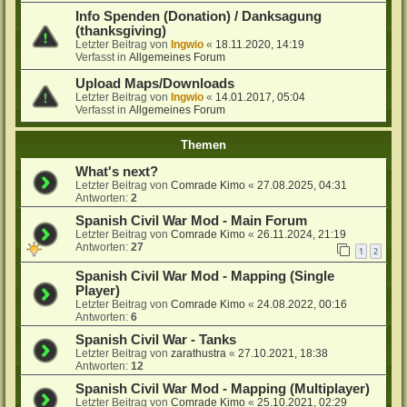
Info Spenden (Donation) / Danksagung
(thanksgiving)
Letzter Beitrag von
Ingwio
«
18.11.2020, 14:19
Verfasst in
Allgemeines Forum
Upload Maps/Downloads
Letzter Beitrag von
Ingwio
«
14.01.2017, 05:04
Verfasst in
Allgemeines Forum
Themen
What's next?
Letzter Beitrag von
Comrade Kimo
«
27.08.2025, 04:31
Antworten:
2
Spanish Civil War Mod - Main Forum
Letzter Beitrag von
Comrade Kimo
«
26.11.2024, 21:19
Antworten:
27
1
2
Spanish Civil War Mod - Mapping (Single
Player)
Letzter Beitrag von
Comrade Kimo
«
24.08.2022, 00:16
Antworten:
6
Spanish Civil War - Tanks
Letzter Beitrag von
zarathustra
«
27.10.2021, 18:38
Antworten:
12
Spanish Civil War Mod - Mapping (Multiplayer)
Letzter Beitrag von
Comrade Kimo
«
25.10.2021, 02:29