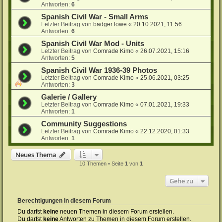
Antworten:
6
Spanish Civil War - Small Arms
Letzter Beitrag von
badger lowe
«
20.10.2021, 11:56
Antworten:
6
Spanish Civil War Mod - Units
Letzter Beitrag von
Comrade Kimo
«
26.07.2021, 15:16
Antworten:
5
Spanish Civil War 1936-39 Photos
Letzter Beitrag von
Comrade Kimo
«
25.06.2021, 03:25
Antworten:
3
Galerie / Gallery
Letzter Beitrag von
Comrade Kimo
«
07.01.2021, 19:33
Antworten:
1
Community Suggestions
Letzter Beitrag von
Comrade Kimo
«
22.12.2020, 01:33
Antworten:
1
Neues Thema
10 Themen • Seite
1
von
1
Gehe zu
Berechtigungen in diesem Forum
Du darfst
keine
neuen Themen in diesem Forum erstellen.
Du darfst
keine
Antworten zu Themen in diesem Forum erstellen.