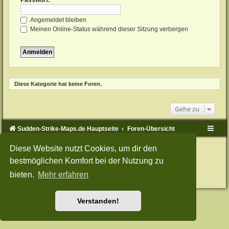
Passwort:
Angemeldet bleiben
Meinen Online-Status während dieser Sitzung verbergen
Diese Kategorie hat keine Foren.
Gehe zu
Sudden-Strike-Maps.de Hauptseite
Foren-Übersicht
Powered by
phpBB
® Forum Software © phpBB Limited
Diese Website nutzt Cookies, um dir den
Deutsche Übersetzung durch
phpBB.de
bestmöglichen Komfort bei der Nutzung zu
Style: Green-Style-Split by Joyce&Luna
phpBB-Style-Design
Datenschutz
|
Nutzungsbedingungen
bieten.
Mehr erfahren
Verstanden!