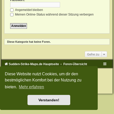
Passwort:
Angemeldet bleiben
Meinen Online-Status während dieser Sitzung verbergen
Diese Kategorie hat keine Foren.
Gehe zu
Sudden-Strike-Maps.de Hauptseite
Foren-Übersicht
Powered by
phpBB
® Forum Software © phpBB Limited
Diese Website nutzt Cookies, um dir den
Deutsche Übersetzung durch
phpBB.de
bestmöglichen Komfort bei der Nutzung zu
Style: Green-Style-Split by Joyce&Luna
phpBB-Style-Design
Datenschutz
|
Nutzungsbedingungen
bieten.
Mehr erfahren
Verstanden!