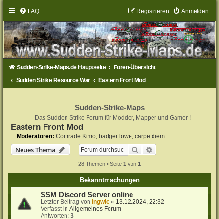
FAQ
Registrieren
Anmelden
Sudden-Strike-Maps.de Hauptseite
Foren-Übersicht
Sudden Strike Resource War
Eastern Front Mod
Sudden-Strike-Maps
Das Sudden Strike Forum für Modder, Mapper und Gamer !
Eastern Front Mod
Moderatoren:
Comrade Kimo
,
badger lowe
,
carpe diem
Suche
Erweiterte Suche
Neues Thema
28 Themen • Seite
1
von
1
Bekanntmachungen
SSM Discord Server online
Letzter Beitrag von
Ingwio
«
13.12.2024, 22:32
Verfasst in
Allgemeines Forum
Antworten:
3