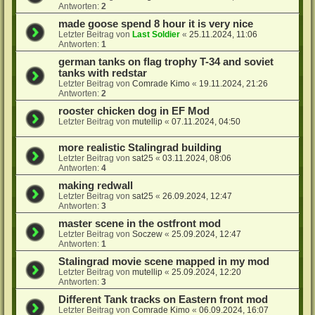
Antworten:
2
made goose spend 8 hour it is very nice
Letzter Beitrag von
Last Soldier
«
25.11.2024, 11:06
Antworten:
1
german tanks on flag trophy T-34 and soviet
tanks with redstar
Letzter Beitrag von
Comrade Kimo
«
19.11.2024, 21:26
Antworten:
2
rooster chicken dog in EF Mod
Letzter Beitrag von
mutellip
«
07.11.2024, 04:50
more realistic Stalingrad building
Letzter Beitrag von
sat25
«
03.11.2024, 08:06
Antworten:
4
making redwall
Letzter Beitrag von
sat25
«
26.09.2024, 12:47
Antworten:
3
master scene in the ostfront mod
Letzter Beitrag von
Soczew
«
25.09.2024, 12:47
Antworten:
1
Stalingrad movie scene mapped in my mod
Letzter Beitrag von
mutellip
«
25.09.2024, 12:20
Antworten:
3
Different Tank tracks on Eastern front mod
Letzter Beitrag von
Comrade Kimo
«
06.09.2024, 16:07