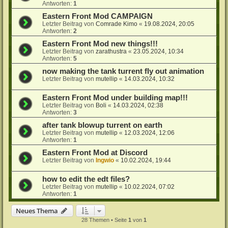
Antworten:
1
Eastern Front Mod CAMPAIGN
Letzter Beitrag von
Comrade Kimo
«
19.08.2024, 20:05
Antworten:
2
Eastern Front Mod new things!!!
Letzter Beitrag von
zarathustra
«
23.05.2024, 10:34
Antworten:
5
now making the tank turrent fly out animation
Letzter Beitrag von
mutellip
«
14.03.2024, 10:32
Eastern Front Mod under building map!!!
Letzter Beitrag von
Boli
«
14.03.2024, 02:38
Antworten:
3
after tank blowup turrent on earth
Letzter Beitrag von
mutellip
«
12.03.2024, 12:06
Antworten:
1
Eastern Front Mod at Discord
Letzter Beitrag von
Ingwio
«
10.02.2024, 19:44
how to edit the edt files?
Letzter Beitrag von
mutellip
«
10.02.2024, 07:02
Antworten:
1
Neues Thema
28 Themen • Seite
1
von
1