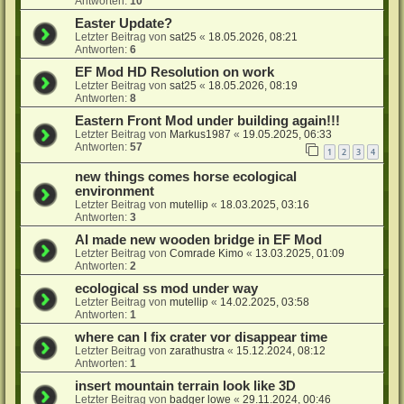
Antworten:
10
Easter Update?
Letzter Beitrag von
sat25
«
18.05.2026, 08:21
Antworten:
6
EF Mod HD Resolution on work
Letzter Beitrag von
sat25
«
18.05.2026, 08:19
Antworten:
8
Eastern Front Mod under building again!!!
Letzter Beitrag von
Markus1987
«
19.05.2025, 06:33
Antworten:
57
1
2
3
4
new things comes horse ecological
environment
Letzter Beitrag von
mutellip
«
18.03.2025, 03:16
Antworten:
3
AI made new wooden bridge in EF Mod
Letzter Beitrag von
Comrade Kimo
«
13.03.2025, 01:09
Antworten:
2
ecological ss mod under way
Letzter Beitrag von
mutellip
«
14.02.2025, 03:58
Antworten:
1
where can I fix crater vor disappear time
Letzter Beitrag von
zarathustra
«
15.12.2024, 08:12
Antworten:
1
insert mountain terrain look like 3D
Letzter Beitrag von
badger lowe
«
29.11.2024, 00:46