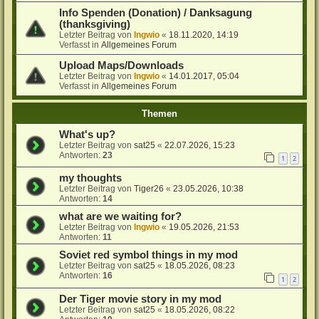
Info Spenden (Donation) / Danksagung
(thanksgiving)
Letzter Beitrag von
Ingwio
«
18.11.2020, 14:19
Verfasst in
Allgemeines Forum
Upload Maps/Downloads
Letzter Beitrag von
Ingwio
«
14.01.2017, 05:04
Verfasst in
Allgemeines Forum
Themen
What's up?
Letzter Beitrag von
sat25
«
22.07.2026, 15:23
Antworten:
23
1
2
my thoughts
Letzter Beitrag von
Tiger26
«
23.05.2026, 10:38
Antworten:
14
what are we waiting for?
Letzter Beitrag von
Ingwio
«
19.05.2026, 21:53
Antworten:
11
Soviet red symbol things in my mod
Letzter Beitrag von
sat25
«
18.05.2026, 08:23
Antworten:
16
1
2
Der Tiger movie story in my mod
Letzter Beitrag von
sat25
«
18.05.2026, 08:22