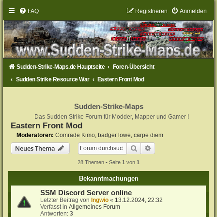
FAQ
Registrieren
Anmelden
Sudden-Strike-Maps.de Hauptseite
Foren-Übersicht
Sudden Strike Resource War
Eastern Front Mod
Sudden-Strike-Maps
Das Sudden Strike Forum für Modder, Mapper und Gamer !
Eastern Front Mod
Moderatoren:
Comrade Kimo
,
badger lowe
,
carpe diem
Suche
Erweiterte Suche
Neues Thema
28 Themen • Seite
1
von
1
Bekanntmachungen
SSM Discord Server online
Letzter Beitrag von
Ingwio
«
13.12.2024, 22:32
Verfasst in
Allgemeines Forum
Antworten:
3