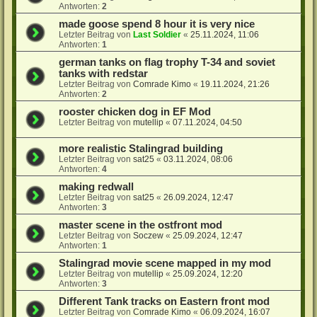
Antworten:
2
made goose spend 8 hour it is very nice
Letzter Beitrag von
Last Soldier
«
25.11.2024, 11:06
Antworten:
1
german tanks on flag trophy T-34 and soviet
tanks with redstar
Letzter Beitrag von
Comrade Kimo
«
19.11.2024, 21:26
Antworten:
2
rooster chicken dog in EF Mod
Letzter Beitrag von
mutellip
«
07.11.2024, 04:50
more realistic Stalingrad building
Letzter Beitrag von
sat25
«
03.11.2024, 08:06
Antworten:
4
making redwall
Letzter Beitrag von
sat25
«
26.09.2024, 12:47
Antworten:
3
master scene in the ostfront mod
Letzter Beitrag von
Soczew
«
25.09.2024, 12:47
Antworten:
1
Stalingrad movie scene mapped in my mod
Letzter Beitrag von
mutellip
«
25.09.2024, 12:20
Antworten:
3
Different Tank tracks on Eastern front mod
Letzter Beitrag von
Comrade Kimo
«
06.09.2024, 16:07