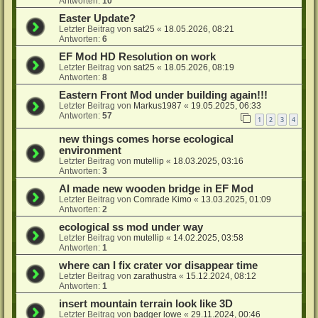
Antworten:
10
Easter Update?
Letzter Beitrag von
sat25
«
18.05.2026, 08:21
Antworten:
6
EF Mod HD Resolution on work
Letzter Beitrag von
sat25
«
18.05.2026, 08:19
Antworten:
8
Eastern Front Mod under building again!!!
Letzter Beitrag von
Markus1987
«
19.05.2025, 06:33
Antworten:
57
1
2
3
4
new things comes horse ecological
environment
Letzter Beitrag von
mutellip
«
18.03.2025, 03:16
Antworten:
3
AI made new wooden bridge in EF Mod
Letzter Beitrag von
Comrade Kimo
«
13.03.2025, 01:09
Antworten:
2
ecological ss mod under way
Letzter Beitrag von
mutellip
«
14.02.2025, 03:58
Antworten:
1
where can I fix crater vor disappear time
Letzter Beitrag von
zarathustra
«
15.12.2024, 08:12
Antworten:
1
insert mountain terrain look like 3D
Letzter Beitrag von
badger lowe
«
29.11.2024, 00:46