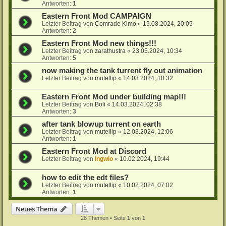
Antworten:
1
Eastern Front Mod CAMPAIGN
Letzter Beitrag von
Comrade Kimo
«
19.08.2024, 20:05
Antworten:
2
Eastern Front Mod new things!!!
Letzter Beitrag von
zarathustra
«
23.05.2024, 10:34
Antworten:
5
now making the tank turrent fly out animation
Letzter Beitrag von
mutellip
«
14.03.2024, 10:32
Eastern Front Mod under building map!!!
Letzter Beitrag von
Boli
«
14.03.2024, 02:38
Antworten:
3
after tank blowup turrent on earth
Letzter Beitrag von
mutellip
«
12.03.2024, 12:06
Antworten:
1
Eastern Front Mod at Discord
Letzter Beitrag von
Ingwio
«
10.02.2024, 19:44
how to edit the edt files?
Letzter Beitrag von
mutellip
«
10.02.2024, 07:02
Antworten:
1
Neues Thema
28 Themen • Seite
1
von
1