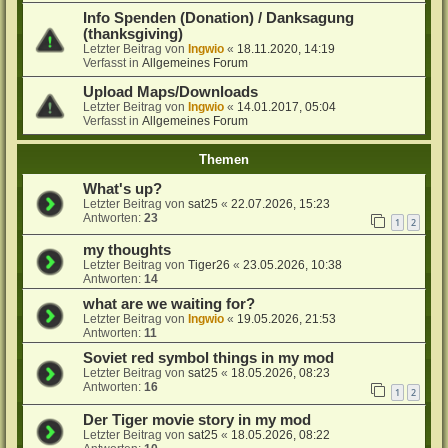
Info Spenden (Donation) / Danksagung
(thanksgiving)
Letzter Beitrag von
Ingwio
«
18.11.2020, 14:19
Verfasst in
Allgemeines Forum
Upload Maps/Downloads
Letzter Beitrag von
Ingwio
«
14.01.2017, 05:04
Verfasst in
Allgemeines Forum
Themen
What's up?
Letzter Beitrag von
sat25
«
22.07.2026, 15:23
Antworten:
23
1
2
my thoughts
Letzter Beitrag von
Tiger26
«
23.05.2026, 10:38
Antworten:
14
what are we waiting for?
Letzter Beitrag von
Ingwio
«
19.05.2026, 21:53
Antworten:
11
Soviet red symbol things in my mod
Letzter Beitrag von
sat25
«
18.05.2026, 08:23
Antworten:
16
1
2
Der Tiger movie story in my mod
Letzter Beitrag von
sat25
«
18.05.2026, 08:22