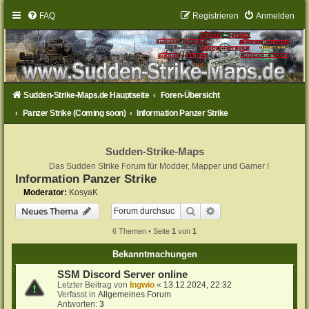
FAQ
Registrieren
Anmelden
Sudden-Strike-Maps.de Hauptseite
Foren-Übersicht
Panzer Strike (Coming soon)
Information Panzer Strike
Sudden-Strike-Maps
Das Sudden Strike Forum für Modder, Mapper und Gamer !
Information Panzer Strike
Moderator:
KosyaK
Suche
Erweiterte Suche
Neues Thema
6 Themen • Seite
1
von
1
Bekanntmachungen
SSM Discord Server online
Letzter Beitrag von
Ingwio
«
13.12.2024, 22:32
Verfasst in
Allgemeines Forum
Antworten:
3