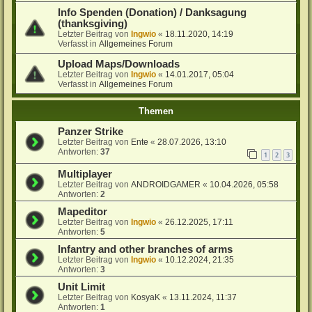
Info Spenden (Donation) / Danksagung
(thanksgiving)
Letzter Beitrag von
Ingwio
«
18.11.2020, 14:19
Verfasst in
Allgemeines Forum
Upload Maps/Downloads
Letzter Beitrag von
Ingwio
«
14.01.2017, 05:04
Verfasst in
Allgemeines Forum
Themen
Panzer Strike
Letzter Beitrag von
Ente
«
28.07.2026, 13:10
Antworten:
37
1
2
3
Multiplayer
Letzter Beitrag von
ANDROIDGAMER
«
10.04.2026, 05:58
Antworten:
2
Mapeditor
Letzter Beitrag von
Ingwio
«
26.12.2025, 17:11
Antworten:
5
Infantry and other branches of arms
Letzter Beitrag von
Ingwio
«
10.12.2024, 21:35
Antworten:
3
Unit Limit
Letzter Beitrag von
KosyaK
«
13.11.2024, 11:37
Antworten:
1