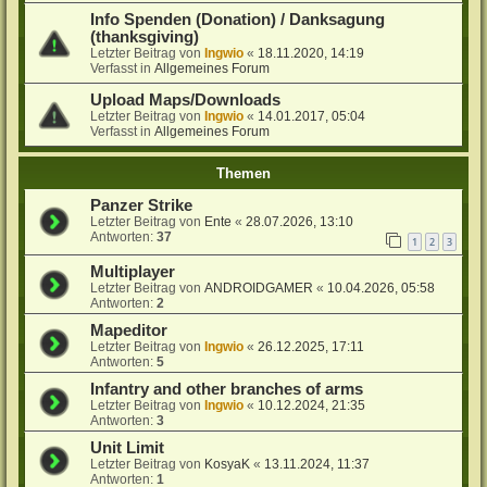
Info Spenden (Donation) / Danksagung
(thanksgiving)
Letzter Beitrag von
Ingwio
«
18.11.2020, 14:19
Verfasst in
Allgemeines Forum
Upload Maps/Downloads
Letzter Beitrag von
Ingwio
«
14.01.2017, 05:04
Verfasst in
Allgemeines Forum
Themen
Panzer Strike
Letzter Beitrag von
Ente
«
28.07.2026, 13:10
Antworten:
37
1
2
3
Multiplayer
Letzter Beitrag von
ANDROIDGAMER
«
10.04.2026, 05:58
Antworten:
2
Mapeditor
Letzter Beitrag von
Ingwio
«
26.12.2025, 17:11
Antworten:
5
Infantry and other branches of arms
Letzter Beitrag von
Ingwio
«
10.12.2024, 21:35
Antworten:
3
Unit Limit
Letzter Beitrag von
KosyaK
«
13.11.2024, 11:37
Antworten:
1