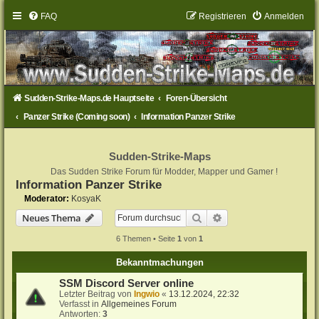
FAQ
Registrieren
Anmelden
Sudden-Strike-Maps.de Hauptseite
Foren-Übersicht
Panzer Strike (Coming soon)
Information Panzer Strike
Sudden-Strike-Maps
Das Sudden Strike Forum für Modder, Mapper und Gamer !
Information Panzer Strike
Moderator:
KosyaK
Suche
Erweiterte Suche
Neues Thema
6 Themen • Seite
1
von
1
Bekanntmachungen
SSM Discord Server online
Letzter Beitrag von
Ingwio
«
13.12.2024, 22:32
Verfasst in
Allgemeines Forum
Antworten:
3