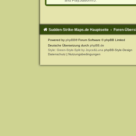
and PlayStation®5.
Sudden-Strike-Maps.de Hauptseite
Foren-Übers
Powered by
phpBB
® Forum Software © phpBB Limited
Deutsche Übersetzung durch
phpBB.de
Style: Green-Style-Split by Joyce&Luna
phpBB-Style-Design
Datenschutz
|
Nutzungsbedingungen