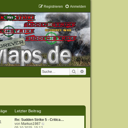
Registrieren
Anmelden
Suche
Erweiterte Suche
räge
Letzter Beitrag
Re: Sudden Strike 5 - Critica…
1
N
von
Markus1987
e
05.10.2025, 15:12