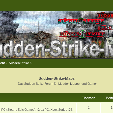
icht
Sudden Strike 5
Sudden-Strike-Maps
Das Sudden Strike Forum für Modder, Mapper und Gamer !
Themen
Beit
2
1
on PC (Steam, Epic Games), Xbox PC, Xbox Series X|S,