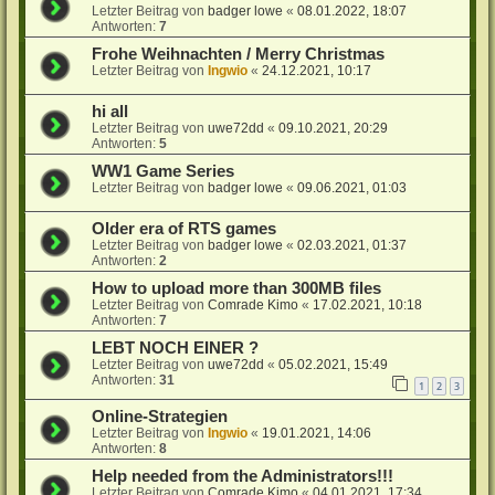
Letzter Beitrag von
badger lowe
«
08.01.2022, 18:07
Antworten:
7
Frohe Weihnachten / Merry Christmas
Letzter Beitrag von
Ingwio
«
24.12.2021, 10:17
hi all
Letzter Beitrag von
uwe72dd
«
09.10.2021, 20:29
Antworten:
5
WW1 Game Series
Letzter Beitrag von
badger lowe
«
09.06.2021, 01:03
Older era of RTS games
Letzter Beitrag von
badger lowe
«
02.03.2021, 01:37
Antworten:
2
How to upload more than 300MB files
Letzter Beitrag von
Comrade Kimo
«
17.02.2021, 10:18
Antworten:
7
LEBT NOCH EINER ?
Letzter Beitrag von
uwe72dd
«
05.02.2021, 15:49
Antworten:
31
1
2
3
Online-Strategien
Letzter Beitrag von
Ingwio
«
19.01.2021, 14:06
Antworten:
8
Help needed from the Administrators!!!
Letzter Beitrag von
Comrade Kimo
«
04.01.2021, 17:34