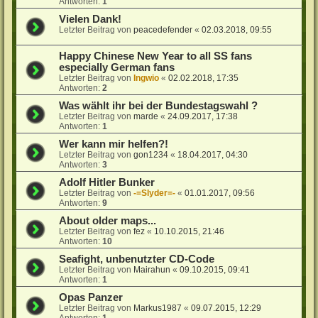
Antworten:
1
Vielen Dank!
Letzter Beitrag von
peacedefender
«
02.03.2018, 09:55
Happy Chinese New Year to all SS fans
especially German fans
Letzter Beitrag von
Ingwio
«
02.02.2018, 17:35
Antworten:
2
Was wählt ihr bei der Bundestagswahl ?
Letzter Beitrag von
marde
«
24.09.2017, 17:38
Antworten:
1
Wer kann mir helfen?!
Letzter Beitrag von
gon1234
«
18.04.2017, 04:30
Antworten:
3
Adolf Hitler Bunker
Letzter Beitrag von
-=Slyder=-
«
01.01.2017, 09:56
Antworten:
9
About older maps...
Letzter Beitrag von
fez
«
10.10.2015, 21:46
Antworten:
10
Seafight, unbenutzter CD-Code
Letzter Beitrag von
Mairahun
«
09.10.2015, 09:41
Antworten:
1
Opas Panzer
Letzter Beitrag von
Markus1987
«
09.07.2015, 12:29
Antworten:
1