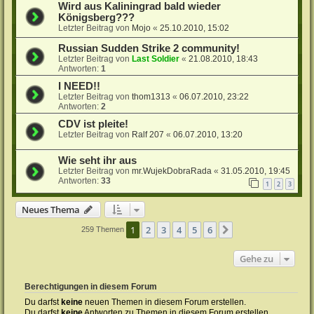
Wird aus Kaliningrad bald wieder
Königsberg???
Letzter Beitrag von
Mojo
«
25.10.2010, 15:02
Russian Sudden Strike 2 community!
Letzter Beitrag von
Last Soldier
«
21.08.2010, 18:43
Antworten:
1
I NEED!!
Letzter Beitrag von
thom1313
«
06.07.2010, 23:22
Antworten:
2
CDV ist pleite!
Letzter Beitrag von
Ralf 207
«
06.07.2010, 13:20
Wie seht ihr aus
Letzter Beitrag von
mr.WujekDobraRada
«
31.05.2010, 19:45
Antworten:
33
1
2
3
Neues Thema
1
2
3
4
5
6
Nächste
259 Themen
Gehe zu
Berechtigungen in diesem Forum
Du darfst
keine
neuen Themen in diesem Forum erstellen.
Du darfst
keine
Antworten zu Themen in diesem Forum erstellen.