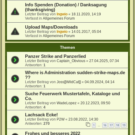
Info Spenden (Donation) / Danksagung
(thanksgiving)
Letzter Beitrag von
Ingwio
«
18.11.2020, 14:19
Verfasst in
Allgemeines Forum
Upload Maps/Downloads
Letzter Beitrag von
Ingwio
«
14.01.2017, 05:04
Verfasst in
Allgemeines Forum
Themen
Panzer Strike and Panzerlied
Letzter Beitrag von
Captain_Obvious
«
27.04.2025, 07:34
Antworten:
1
Where is Administration sudden-strike-maps.de
??
Letzter Beitrag von
Joss[[WildCat]]
«
04.09.2024, 04:14
Antworten:
1
Suche Feuerwerk Mustertafeln, Kataloge und
Co.
Letzter Beitrag von
WadeLopez
«
20.12.2023, 09:50
Antworten:
4
Lachsack Ecke!
Letzter Beitrag von
P2W
«
23.08.2022, 14:30
Antworten:
270
1
16
17
18
19
…
Frohes und besseres 2022