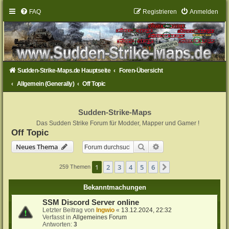
FAQ
Registrieren
Anmelden
Sudden-Strike-Maps.de Hauptseite
Foren-Übersicht
Allgemein (Generally)
Off Topic
Sudden-Strike-Maps
Das Sudden Strike Forum für Modder, Mapper und Gamer !
Off Topic
Suche
Erweiterte Suche
Neues Thema
1
2
3
4
5
6
Nächste
259 Themen
Bekanntmachungen
SSM Discord Server online
Letzter Beitrag von
Ingwio
«
13.12.2024, 22:32
Verfasst in
Allgemeines Forum
Antworten:
3