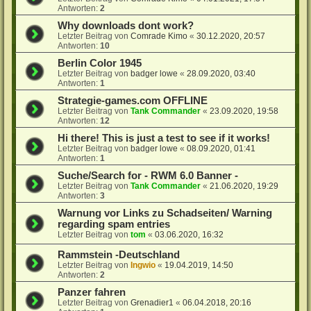
Antworten:
2
Why downloads dont work?
Letzter Beitrag von
Comrade Kimo
«
30.12.2020, 20:57
Antworten:
10
Berlin Color 1945
Letzter Beitrag von
badger lowe
«
28.09.2020, 03:40
Antworten:
1
Strategie-games.com OFFLINE
Letzter Beitrag von
Tank Commander
«
23.09.2020, 19:58
Antworten:
12
Hi there! This is just a test to see if it works!
Letzter Beitrag von
badger lowe
«
08.09.2020, 01:41
Antworten:
1
Suche/Search for - RWM 6.0 Banner -
Letzter Beitrag von
Tank Commander
«
21.06.2020, 19:29
Antworten:
3
Warnung vor Links zu Schadseiten/ Warning
regarding spam entries
Letzter Beitrag von
tom
«
03.06.2020, 16:32
Rammstein -Deutschland
Letzter Beitrag von
Ingwio
«
19.04.2019, 14:50
Antworten:
2
Panzer fahren
Letzter Beitrag von
Grenadier1
«
06.04.2018, 20:16