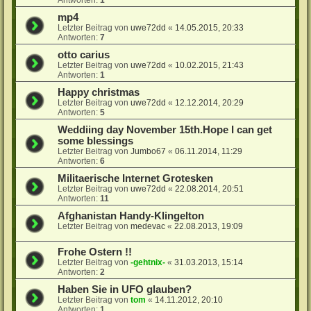
mp4
Letzter Beitrag von
uwe72dd
«
14.05.2015, 20:33
Antworten:
7
otto carius
Letzter Beitrag von
uwe72dd
«
10.02.2015, 21:43
Antworten:
1
Happy christmas
Letzter Beitrag von
uwe72dd
«
12.12.2014, 20:29
Antworten:
5
Weddiing day November 15th.Hope I can get
some blessings
Letzter Beitrag von
Jumbo67
«
06.11.2014, 11:29
Antworten:
6
Militaerische Internet Grotesken
Letzter Beitrag von
uwe72dd
«
22.08.2014, 20:51
Antworten:
11
Afghanistan Handy-Klingelton
Letzter Beitrag von
medevac
«
22.08.2013, 19:09
Frohe Ostern !!
Letzter Beitrag von
-gehtnix-
«
31.03.2013, 15:14
Antworten:
2
Haben Sie in UFO glauben?
Letzter Beitrag von
tom
«
14.11.2012, 20:10
Antworten:
1