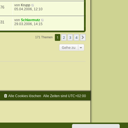
von
Krupp
476
05.04.2006, 12:10
von
Schlavmutz
631
29.03.2006, 14:15
1
2
3
4
Nächste
171 Themen
Gehe zu
Alle Cookies löschen
Alle Zeiten sind
UTC+02:00