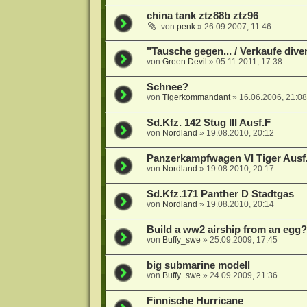
china tank ztz88b ztz96
von
penk
»
26.09.2007, 11:46
"Tausche gegen... / Verkaufe div
von
Green Devil
»
05.11.2011, 17:38
Schnee?
von
Tigerkommandant
»
16.06.2006, 21:08
Sd.Kfz. 142 Stug III Ausf.F
von
Nordland
»
19.08.2010, 20:12
Panzerkampfwagen VI Tiger Ausf.
von
Nordland
»
19.08.2010, 20:17
Sd.Kfz.171 Panther D Stadtgas
von
Nordland
»
19.08.2010, 20:14
Build a ww2 airship from an egg?
von
Buffy_swe
»
25.09.2009, 17:45
big submarine modell
von
Buffy_swe
»
24.09.2009, 21:36
Finnische Hurricane