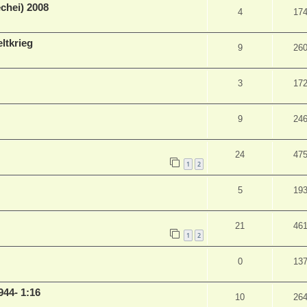
chei) 2008
4
17
ltkrieg
9
26
3
17
9
24
24
47
1
2
5
19
21
46
1
2
0
13
944- 1:16
10
26