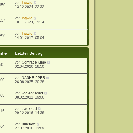
von
Ingwio
150
13.12.2024, 22:32
von
Ingwio
537
18.11.2020, 14:19
von
Ingwio
390
14.01.2017, 05:04
iffe
Letzter Beitrag
von
Comrade Kimo
50
02.04.2026, 18:50
von
NASHRIPPER
700
26.08.2025, 20:28
von
vonleonardof
708
08.02.2022, 19:06
von
uwe72dd
715
29.12.2016, 14:38
von
Bluefoxc
264
27.07.2016, 13:09