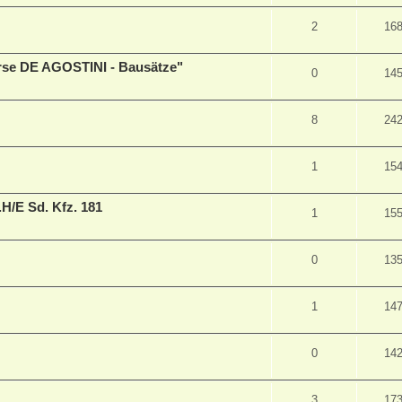
2
16
erse DE AGOSTINI - Bausätze"
0
14
8
24
1
15
H/E Sd. Kfz. 181
1
15
0
13
1
14
0
14
3
17