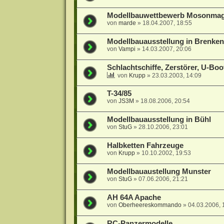
Modellbauwettbewerb Mosonmagy
von
marde
»
18.04.2007, 18:55
Modellbauausstellung in Brenken
von
Vampi
»
14.03.2007, 20:06
Schlachtschiffe, Zerstörer, U-Boot
von
Krupp
»
23.03.2003, 14:09
T-34/85
von
JS3M
»
18.08.2006, 20:54
Modellbauausstellung in Bühl
von
StuG
»
28.10.2006, 23:01
Halbketten Fahrzeuge
von
Krupp
»
10.10.2002, 19:53
Modellbauaustellung Munster
von
StuG
»
07.06.2006, 21:21
AH 64A Apache
von
Oberheereskommando
»
04.03.2006, 
RC-Panzermodelle.....