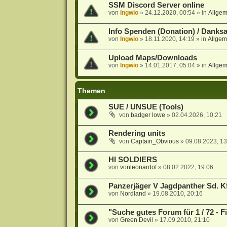
SSM Discord Server online
von
Ingwio
»
24.12.2020, 00:54
» in
Allge
Info Spenden (Donation) / Danks
von
Ingwio
»
18.11.2020, 14:19
» in
Allgem
Upload Maps/Downloads
von
Ingwio
»
14.01.2017, 05:04
» in
Allge
Themen
SUE / UNSUE (Tools)
von
badger lowe
»
02.04.2026, 10:21
Rendering units
von
Captain_Obvious
»
09.08.2023, 13
HI SOLDIERS
von
vonleonardof
»
08.02.2022, 19:06
Panzerjäger V Jagdpanther Sd. Kf
von
Nordland
»
19.08.2010, 20:16
"Suche gutes Forum für 1 / 72 - 
von
Green Devil
»
17.09.2010, 21:10