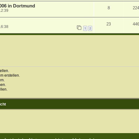
2006 in Dortmund
8
22
12:39
23
44
16:38
1
2
llen.
 erstellen.
rn.
hen.
llen.
icht