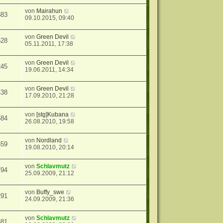
von
Mairahun
883
09.10.2015, 09:40
von
Green Devil
528
05.11.2011, 17:38
von
Green Devil
245
19.06.2011, 14:34
von
Green Devil
438
17.09.2010, 21:28
von
[stg]Kubana
584
26.08.2010, 19:58
von
Nordland
559
19.08.2010, 20:14
von
Schlavmutz
794
25.09.2009, 21:12
von
Buffy_swe
291
24.09.2009, 21:36
von
Schlavmutz
381