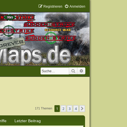
Registrieren
Anmelden
Suche
Erweiterte Suche
1
2
3
4
Nächste
171 Themen
iffe
Letzter Beitrag