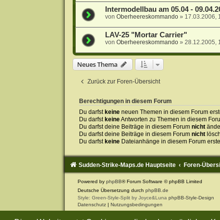
Intermodellbau am 05.04 - 09.04.
von
Oberheereskommando
»
17.03.2006, 
LAV-25 "Mortar Carrier"
von
Oberheereskommando
»
28.12.2005, 
Neues Thema
Zurück zur Foren-Übersicht
Berechtigungen in diesem Forum
Du darfst
keine
neuen Themen in diesem Forum erste
Du darfst
keine
Antworten zu Themen in diesem Forum
Du darfst deine Beiträge in diesem Forum
nicht
ände
Du darfst deine Beiträge in diesem Forum
nicht
lösc
Du darfst
keine
Dateianhänge in diesem Forum erste
Sudden-Strike-Maps.de Hauptseite
Foren-Übers
Powered by
phpBB
® Forum Software © phpBB Limited
Deutsche Übersetzung durch
phpBB.de
Style: Green-Style-Split by Joyce&Luna
phpBB-Style-Design
Datenschutz
|
Nutzungsbedingungen