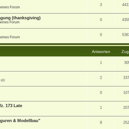
3
443
meines Forum
agung (thanksgiving)
0
435
eines Forum
0
538
meines Forum
Antworten
Zugr
1
30
2
33
:40
0
10
z. 173 Late
1
20
Figuren & Modellbau"
8
25