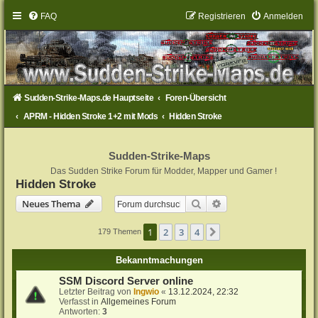
FAQ
Registrieren
Anmelden
Sudden-Strike-Maps.de Hauptseite
Foren-Übersicht
APRM - Hidden Stroke 1+2 mit Mods
Hidden Stroke
Sudden-Strike-Maps
Das Sudden Strike Forum für Modder, Mapper und Gamer !
Hidden Stroke
Suche
Erweiterte Suche
Neues Thema
1
2
3
4
Nächste
179 Themen
Bekanntmachungen
SSM Discord Server online
Letzter Beitrag von
Ingwio
«
13.12.2024, 22:32
Verfasst in
Allgemeines Forum
Antworten:
3