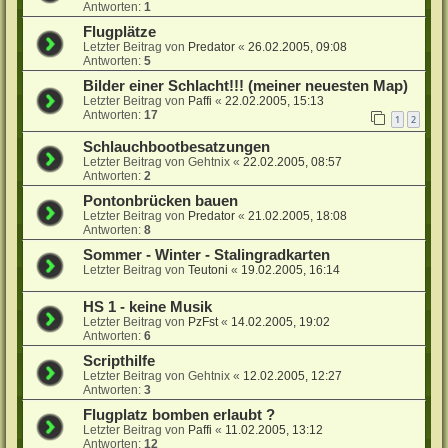
Antworten:
1
Flugplätze
Letzter Beitrag von
Predator
«
26.02.2005, 09:08
Antworten:
5
Bilder einer Schlacht!!! (meiner neuesten Map)
Letzter Beitrag von
Paffi
«
22.02.2005, 15:13
Antworten:
17
1
2
Schlauchbootbesatzungen
Letzter Beitrag von
Gehtnix
«
22.02.2005, 08:57
Antworten:
2
Pontonbrücken bauen
Letzter Beitrag von
Predator
«
21.02.2005, 18:08
Antworten:
8
Sommer - Winter - Stalingradkarten
Letzter Beitrag von
Teutoni
«
19.02.2005, 16:14
HS 1 - keine Musik
Letzter Beitrag von
PzFst
«
14.02.2005, 19:02
Antworten:
6
Scripthilfe
Letzter Beitrag von
Gehtnix
«
12.02.2005, 12:27
Antworten:
3
Flugplatz bomben erlaubt ?
Letzter Beitrag von
Paffi
«
11.02.2005, 13:12
Antworten:
12