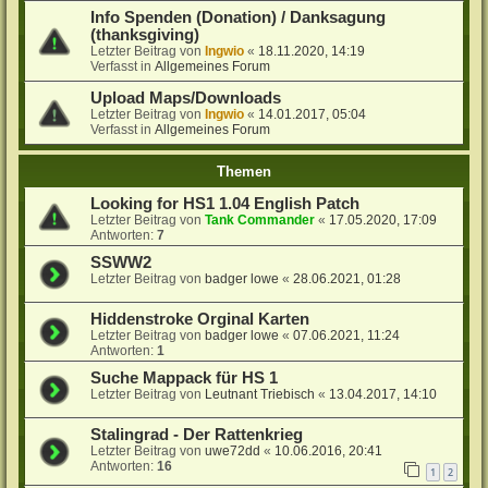
Info Spenden (Donation) / Danksagung
(thanksgiving)
Letzter Beitrag von
Ingwio
«
18.11.2020, 14:19
Verfasst in
Allgemeines Forum
Upload Maps/Downloads
Letzter Beitrag von
Ingwio
«
14.01.2017, 05:04
Verfasst in
Allgemeines Forum
Themen
Looking for HS1 1.04 English Patch
Letzter Beitrag von
Tank Commander
«
17.05.2020, 17:09
Antworten:
7
SSWW2
Letzter Beitrag von
badger lowe
«
28.06.2021, 01:28
Hiddenstroke Orginal Karten
Letzter Beitrag von
badger lowe
«
07.06.2021, 11:24
Antworten:
1
Suche Mappack für HS 1
Letzter Beitrag von
Leutnant Triebisch
«
13.04.2017, 14:10
Stalingrad - Der Rattenkrieg
Letzter Beitrag von
uwe72dd
«
10.06.2016, 20:41
Antworten:
16
1
2