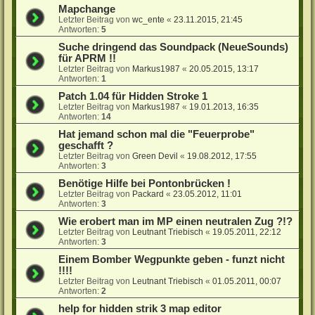
Mapchange
Letzter Beitrag von
wc_ente
«
23.11.2015, 21:45
Antworten:
5
Suche dringend das Soundpack (NeueSounds)
für APRM !!
Letzter Beitrag von
Markus1987
«
20.05.2015, 13:17
Antworten:
1
Patch 1.04 für Hidden Stroke 1
Letzter Beitrag von
Markus1987
«
19.01.2013, 16:35
Antworten:
14
Hat jemand schon mal die "Feuerprobe"
geschafft ?
Letzter Beitrag von
Green Devil
«
19.08.2012, 17:55
Antworten:
3
Benötige Hilfe bei Pontonbrücken !
Letzter Beitrag von
Packard
«
23.05.2012, 11:01
Antworten:
3
Wie erobert man im MP einen neutralen Zug ?!?
Letzter Beitrag von
Leutnant Triebisch
«
19.05.2011, 22:12
Antworten:
3
Einem Bomber Wegpunkte geben - funzt nicht
!!!!
Letzter Beitrag von
Leutnant Triebisch
«
01.05.2011, 00:07
Antworten:
2
help for hidden strik 3 map editor