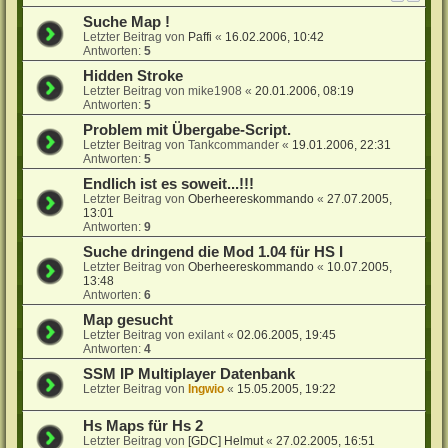
Suche Map !
Letzter Beitrag von
Paffi
«
16.02.2006, 10:42
Antworten:
5
Hidden Stroke
Letzter Beitrag von
mike1908
«
20.01.2006, 08:19
Antworten:
5
Problem mit Übergabe-Script.
Letzter Beitrag von
Tankcommander
«
19.01.2006, 22:31
Antworten:
5
Endlich ist es soweit...!!!
Letzter Beitrag von
Oberheereskommando
«
27.07.2005,
13:01
Antworten:
9
Suche dringend die Mod 1.04 für HS I
Letzter Beitrag von
Oberheereskommando
«
10.07.2005,
13:48
Antworten:
6
Map gesucht
Letzter Beitrag von
exilant
«
02.06.2005, 19:45
Antworten:
4
SSM IP Multiplayer Datenbank
Letzter Beitrag von
Ingwio
«
15.05.2005, 19:22
Hs Maps für Hs 2
Letzter Beitrag von
[GDC] Helmut
«
27.02.2005, 16:51