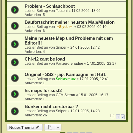
Problem - Schlauchboot
Letzter Beitrag von
Teutoni
«
11.02.2005, 13:05
Antworten:
5
Baufortschritt meiner neusten Map/Mission
Letzter Beitrag von
-=Slyder=-
«
03.02.2005, 09:10
Antworten:
6
Meine neueste Map und Probleme mit dem
Editor!!!
Letzter Beitrag von
Sniper
«
24.01.2005, 12:42
Antworten:
4
Chi-ri2 cant be load
Letzter Beitrag von
Panzergrenadier
«
17.01.2005, 22:17
Original - SS2 - jap. Kampagne mit HS1
Letzter Beitrag von
Schlavmutz
«
17.01.2005, 12:41
Antworten:
1
hs maps für sust2
Letzter Beitrag von
GFM Sterna
«
15.01.2005, 16:17
Antworten:
1
Bunker nicht zerstörbar ?
Letzter Beitrag von
Sniper
«
12.01.2005, 14:28
Antworten:
26
1
2
Neues Thema