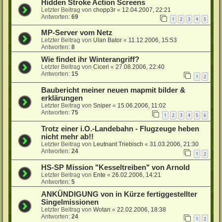
Hidden Stroke Action Screens
Letzter Beitrag von
chopp3r
«
12.04.2007, 22:21
Antworten:
69
1
2
3
4
5
MP-Server vom Netz
Letzter Beitrag von
Ulan Bator
«
11.12.2006, 15:53
Antworten:
8
Wie findet ihr Winterangriff?
Letzter Beitrag von
Ciceri
«
27.08.2006, 22:40
Antworten:
15
1
2
Baubericht meiner neuen mapmit bilder &
erklärungen
Letzter Beitrag von
Sniper
«
15.06.2006, 11:02
Antworten:
75
1
2
3
4
5
6
Trotz einer i.O.-Landebahn - Flugzeuge heben
nicht mehr ab!!
Letzter Beitrag von
Leutnant Triebisch
«
31.03.2006, 21:30
Antworten:
24
1
2
HS-SP Mission "Kesseltreiben" von Arnold
Letzter Beitrag von
Ente
«
26.02.2006, 14:21
Antworten:
5
ANKÜNDIGUNG von in Kürze fertiggestellter
Singelmissionen
Letzter Beitrag von
Wotan
«
22.02.2006, 18:38
Antworten:
24
1
2