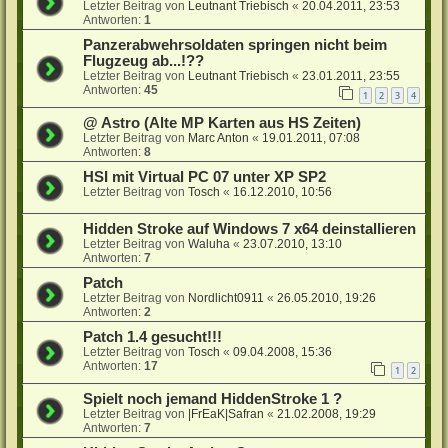
Letzter Beitrag von
Leutnant Triebisch
«
20.04.2011, 23:53
Antworten:
1
Panzerabwehrsoldaten springen nicht beim
Flugzeug ab...!??
Letzter Beitrag von
Leutnant Triebisch
«
23.01.2011, 23:55
Antworten:
45
1
2
3
4
@ Astro (Alte MP Karten aus HS Zeiten)
Letzter Beitrag von
Marc Anton
«
19.01.2011, 07:08
Antworten:
8
HSI mit Virtual PC 07 unter XP SP2
Letzter Beitrag von
Tosch
«
16.12.2010, 10:56
Hidden Stroke auf Windows 7 x64 deinstallieren
Letzter Beitrag von
Waluha
«
23.07.2010, 13:10
Antworten:
7
Patch
Letzter Beitrag von
Nordlicht0911
«
26.05.2010, 19:26
Antworten:
2
Patch 1.4 gesucht!!!
Letzter Beitrag von
Tosch
«
09.04.2008, 15:36
Antworten:
17
1
2
Spielt noch jemand HiddenStroke 1 ?
Letzter Beitrag von
|FrEaK|Safran
«
21.02.2008, 19:29
Antworten:
7