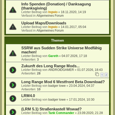
Info Spenden (Donation) / Danksagung
(thanksgiving)
Letzter Beitrag von
Ingwio
«
18.11.2020, 14:19
Verfasst in
Allgemeines Forum
Upload Maps/Downloads
Letzter Beitrag von
Ingwio
«
14.01.2017, 05:04
Verfasst in
Allgemeines Forum
Themen
SSRW aus Sudden Strike Universe Modfähig
machen!
Letzter Beitrag von
Gareth
«
04.07.2026, 17:18
Antworten:
3
Zukunft des Long Range Mods...
Letzter Beitrag von
ANDROIDGAMER
«
01.07.2026, 18:43
Antworten:
28
1
2
Long Range Mod 6 Westfront Beta Download?
Letzter Beitrag von
badger lowe
«
23.04.2024, 04:37
Antworten:
10
LRM4.0
Letzter Beitrag von
badger lowe
«
17.01.2024, 10:30
(LRM 5.1) Straßenkastell Wswad?
Letzter Beitrag von
Tank Commander
«
23.09.2020, 21:28