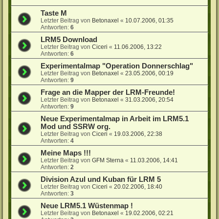
Taste M
Letzter Beitrag von
Betonaxel
«
10.07.2006, 01:35
Antworten:
6
LRM5 Download
Letzter Beitrag von
Ciceri
«
11.06.2006, 13:22
Antworten:
6
Experimentalmap "Operation Donnerschlag"
Letzter Beitrag von
Betonaxel
«
23.05.2006, 00:19
Antworten:
9
Frage an die Mapper der LRM-Freunde!
Letzter Beitrag von
Betonaxel
«
31.03.2006, 20:54
Antworten:
9
Neue Experimentalmap in Arbeit im LRM5.1
Mod und SSRW org.
Letzter Beitrag von
Ciceri
«
19.03.2006, 22:38
Antworten:
4
Meine Maps !!!
Letzter Beitrag von
GFM Sterna
«
11.03.2006, 14:41
Antworten:
2
Division Azul und Kuban für LRM 5
Letzter Beitrag von
Ciceri
«
20.02.2006, 18:40
Antworten:
3
Neue LRM5.1 Wüstenmap !
Letzter Beitrag von
Betonaxel
«
19.02.2006, 02:21