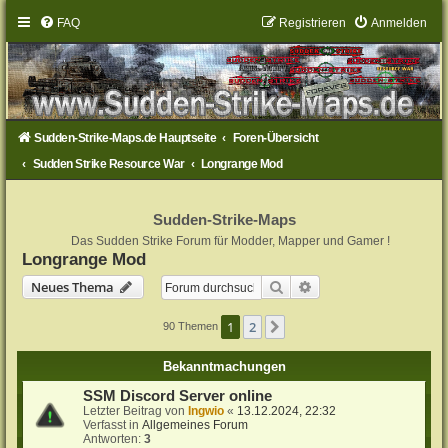
FAQ
Registrieren
Anmelden
Sudden-Strike-Maps.de Hauptseite
Foren-Übersicht
Sudden Strike Resource War
Longrange Mod
Sudden-Strike-Maps
Das Sudden Strike Forum für Modder, Mapper und Gamer !
Longrange Mod
Suche
Erweiterte Suche
Neues Thema
1
2
Nächste
90 Themen
Bekanntmachungen
SSM Discord Server online
Letzter Beitrag von
Ingwio
«
13.12.2024, 22:32
Verfasst in
Allgemeines Forum
Antworten:
3