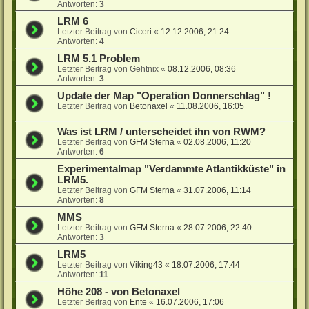
Antworten:
3
LRM 6
Letzter Beitrag von
Ciceri
«
12.12.2006, 21:24
Antworten:
4
LRM 5.1 Problem
Letzter Beitrag von
Gehtnix
«
08.12.2006, 08:36
Antworten:
3
Update der Map "Operation Donnerschlag" !
Letzter Beitrag von
Betonaxel
«
11.08.2006, 16:05
Was ist LRM / unterscheidet ihn von RWM?
Letzter Beitrag von
GFM Sterna
«
02.08.2006, 11:20
Antworten:
6
Experimentalmap "Verdammte Atlantikküste" in
LRM5.
Letzter Beitrag von
GFM Sterna
«
31.07.2006, 11:14
Antworten:
8
MMS
Letzter Beitrag von
GFM Sterna
«
28.07.2006, 22:40
Antworten:
3
LRM5
Letzter Beitrag von
Viking43
«
18.07.2006, 17:44
Antworten:
11
Höhe 208 - von Betonaxel
Letzter Beitrag von
Ente
«
16.07.2006, 17:06