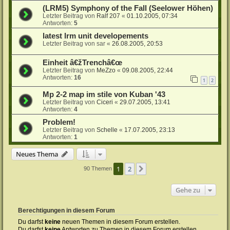
(LRM5) Symphony of the Fall (Seelower Höhen)
Letzter Beitrag von
Ralf 207
«
01.10.2005, 07:34
Antworten:
5
latest lrm unit developements
Letzter Beitrag von
sar
«
26.08.2005, 20:53
Einheit â€žTrenchâ€œ
Letzter Beitrag von
MeZzo
«
09.08.2005, 22:44
Antworten:
16
1
2
Mp 2-2 map im stile von Kuban '43
Letzter Beitrag von
Ciceri
«
29.07.2005, 13:41
Antworten:
4
Problem!
Letzter Beitrag von
Schelle
«
17.07.2005, 23:13
Antworten:
1
Neues Thema
1
2
Nächste
90 Themen
Gehe zu
Berechtigungen in diesem Forum
Du darfst
keine
neuen Themen in diesem Forum erstellen.
Du darfst
keine
Antworten zu Themen in diesem Forum erstellen.