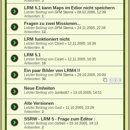
Antworten:
3
LRM 5.1 kann Maps im Edior nicht speichern
Letzter Beitrag von
GFM Sterna
«
08.02.2006, 12:39
Antworten:
1
Fragen zu zwei Missionen...
Letzter Beitrag von
GFM Sterna
«
24.11.2005, 22:34
Antworten:
12
LRM funktioniert nicht
Letzter Beitrag von
Ciceri
«
12.11.2005, 16:36
Antworten:
4
LRM 5.1
Letzter Beitrag von
Ciceri
«
12.11.2005, 16:35
Antworten:
10
Ein paar Bilder von LRM4 !!
Letzter Beitrag von
GFM Sterna
«
29.10.2005, 20:00
Antworten:
30
1
2
3
Neue Einheiten
Letzter Beitrag von
Jumbo67
«
13.10.2005, 14:51
Alte Versionen
Letzter Beitrag von
Gast
«
11.10.2005, 23:29
Antworten:
2
SSRW - LRM 5 - Frage zum Editor :
Letzter Beitrag von
corben
«
03.10.2005, 19:13
Antworten:
2