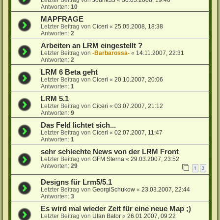
Antworten:
10
MAPFRAGE
Letzter Beitrag von
Ciceri
«
25.05.2008, 18:38
Antworten:
2
Arbeiten an LRM eingestellt ?
Letzter Beitrag von
-Barbarossa-
«
14.11.2007, 22:31
Antworten:
2
LRM 6 Beta geht
Letzter Beitrag von
Ciceri
«
20.10.2007, 20:06
Antworten:
1
LRM 5.1
Letzter Beitrag von
Ciceri
«
03.07.2007, 21:12
Antworten:
9
Das Feld lichtet sich...
Letzter Beitrag von
Ciceri
«
02.07.2007, 11:47
Antworten:
1
sehr schlechte News von der LRM Front
Letzter Beitrag von
GFM Sterna
«
29.03.2007, 23:52
Antworten:
29
1
2
Designs für Lrm5/5.1
Letzter Beitrag von
GeorgiSchukow
«
23.03.2007, 22:44
Antworten:
3
Es wird mal wieder Zeit für eine neue Map ;)
Letzter Beitrag von
Ulan Bator
«
26.01.2007, 09:22