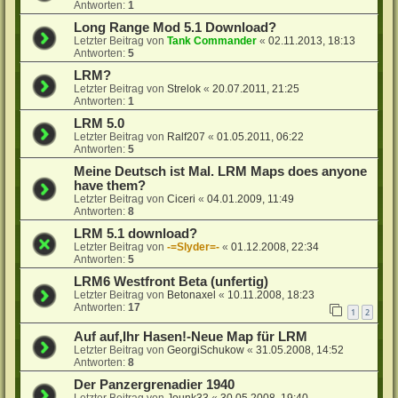
Antworten:
1
Long Range Mod 5.1 Download?
Letzter Beitrag von
Tank Commander
«
02.11.2013, 18:13
Antworten:
5
LRM?
Letzter Beitrag von
Strelok
«
20.07.2011, 21:25
Antworten:
1
LRM 5.0
Letzter Beitrag von
Ralf207
«
01.05.2011, 06:22
Antworten:
5
Meine Deutsch ist Mal. LRM Maps does anyone
have them?
Letzter Beitrag von
Ciceri
«
04.01.2009, 11:49
Antworten:
8
LRM 5.1 download?
Letzter Beitrag von
-=Slyder=-
«
01.12.2008, 22:34
Antworten:
5
LRM6 Westfront Beta (unfertig)
Letzter Beitrag von
Betonaxel
«
10.11.2008, 18:23
Antworten:
17
1
2
Auf auf,Ihr Hasen!-Neue Map für LRM
Letzter Beitrag von
GeorgiSchukow
«
31.05.2008, 14:52
Antworten:
8
Der Panzergrenadier 1940
Letzter Beitrag von
Jounk33
«
30.05.2008, 19:40