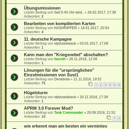
Übungsmissionen
Letzter Beitrag von
Seit 5:45 Uhr wird..
«
26.02.2017, 17:38
Antworten:
2
Bearbeiten von kompilierten Karten
Letzter Beitrag von
NASHRIPPER
«
18.01.2017, 20:54
Antworten:
4
11. deutsche Kampagne
Letzter Beitrag von
stylezwieback
«
03.01.2017, 17:09
Antworten:
1
Kann man den "Kriegsnebel" abschalten?
Letzter Beitrag von
Gareth
«
28.11.2016, 12:56
Antworten:
1
Lösungen für die "ursprünglichen"
Einzelmissionen von Sust1
Letzter Beitrag von
Denebola
«
21.11.2016, 19:52
Antworten:
75
1
2
3
4
5
6
Hügelsturm
Letzter Beitrag von
stylezwieback
«
20.11.2016, 17:39
Antworten:
1
APRM 3.0 Forever Mod?
Letzter Beitrag von
Tank Commander
«
20.09.2016, 21:52
Antworten:
15
1
2
wie erkennt man am besten ein vermintes