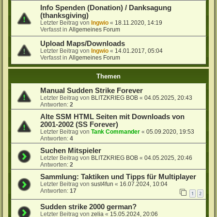
Info Spenden (Donation) / Danksagung
(thanksgiving)
Letzter Beitrag von
Ingwio
«
18.11.2020, 14:19
Verfasst in
Allgemeines Forum
Upload Maps/Downloads
Letzter Beitrag von
Ingwio
«
14.01.2017, 05:04
Verfasst in
Allgemeines Forum
Themen
Manual Sudden Strike Forever
Letzter Beitrag von
BLITZKRIEG BOB
«
04.05.2025, 20:43
Antworten:
2
Alte SSM HTML Seiten mit Downloads von
2001-2002 (SS Forever)
Letzter Beitrag von
Tank Commander
«
05.09.2020, 19:53
Antworten:
4
Suchen Mitspieler
Letzter Beitrag von
BLITZKRIEG BOB
«
04.05.2025, 20:46
Antworten:
2
Sammlung: Taktiken und Tipps für Multiplayer
Letzter Beitrag von
sust4fun
«
16.07.2024, 10:04
Antworten:
17
1
2
Sudden strike 2000 german?
Letzter Beitrag von
zelia
«
15.05.2024, 20:06