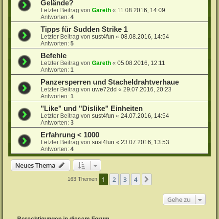
Gelände?
Letzter Beitrag von
Gareth
«
11.08.2016, 14:09
Antworten:
4
Tipps für Sudden Strike 1
Letzter Beitrag von
sust4fun
«
08.08.2016, 14:54
Antworten:
5
Befehle
Letzter Beitrag von
Gareth
«
05.08.2016, 12:11
Antworten:
1
Panzersperren und Stacheldrahtverhaue
Letzter Beitrag von
uwe72dd
«
29.07.2016, 20:23
Antworten:
1
"Like" und "Dislike" Einheiten
Letzter Beitrag von
sust4fun
«
24.07.2016, 14:54
Antworten:
3
Erfahrung < 1000
Letzter Beitrag von
sust4fun
«
23.07.2016, 13:53
Antworten:
4
Neues Thema
1
2
3
4
Nächste
163 Themen
Gehe zu
Berechtigungen in diesem Forum