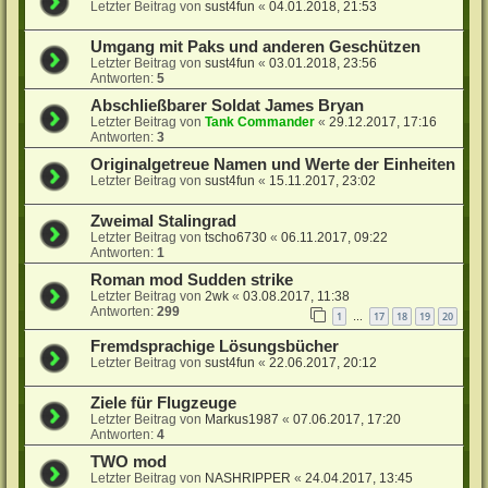
Letzter Beitrag von
sust4fun
«
04.01.2018, 21:53
Umgang mit Paks und anderen Geschützen
Letzter Beitrag von
sust4fun
«
03.01.2018, 23:56
Antworten:
5
Abschließbarer Soldat James Bryan
Letzter Beitrag von
Tank Commander
«
29.12.2017, 17:16
Antworten:
3
Originalgetreue Namen und Werte der Einheiten
Letzter Beitrag von
sust4fun
«
15.11.2017, 23:02
Zweimal Stalingrad
Letzter Beitrag von
tscho6730
«
06.11.2017, 09:22
Antworten:
1
Roman mod Sudden strike
Letzter Beitrag von
2wk
«
03.08.2017, 11:38
Antworten:
299
1
17
18
19
20
…
Fremdsprachige Lösungsbücher
Letzter Beitrag von
sust4fun
«
22.06.2017, 20:12
Ziele für Flugzeuge
Letzter Beitrag von
Markus1987
«
07.06.2017, 17:20
Antworten:
4
TWO mod
Letzter Beitrag von
NASHRIPPER
«
24.04.2017, 13:45