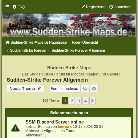
FAQ
Registrieren
Anmelden
Sudden-Strike-Maps.de Hauptseite
Foren-Übersicht
Sudden-Strike Forever
Sudden-Strike Forever Allgemein
Sudden-Strike-Maps
Das Sudden Strike Forum für Modder, Mapper und Gamer !
Sudden-Strike Forever Allgemein
Suche
Erweiterte Suche
Neues Thema
1
2
3
4
Nächste
163 Themen
Bekanntmachungen
SSM Discord Server online
Letzter Beitrag von
Ingwio
«
13.12.2024, 22:32
Verfasst in
Allgemeines Forum
Antworten:
3