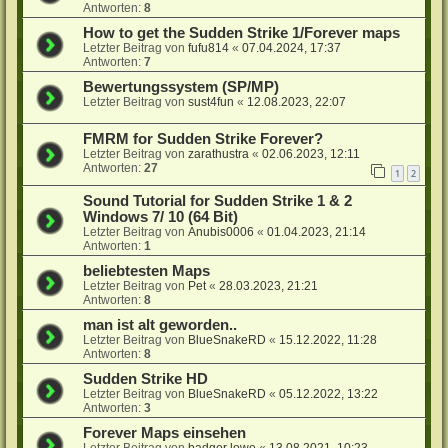
Antworten:
8
How to get the Sudden Strike 1/Forever maps
Letzter Beitrag von
fufu814
«
07.04.2024, 17:37
Antworten:
7
Bewertungssystem (SP/MP)
Letzter Beitrag von
sust4fun
«
12.08.2023, 22:07
FMRM for Sudden Strike Forever?
Letzter Beitrag von
zarathustra
«
02.06.2023, 12:11
Antworten:
27
1
2
Sound Tutorial for Sudden Strike 1 & 2
Windows 7/ 10 (64 Bit)
Letzter Beitrag von
Anubis0006
«
01.04.2023, 21:14
Antworten:
1
beliebtesten Maps
Letzter Beitrag von
Pet
«
28.03.2023, 21:21
Antworten:
8
man ist alt geworden..
Letzter Beitrag von
BlueSnakeRD
«
15.12.2022, 11:28
Antworten:
8
Sudden Strike HD
Letzter Beitrag von
BlueSnakeRD
«
05.12.2022, 13:22
Antworten:
3
Forever Maps einsehen
Letzter Beitrag von
badger lowe
«
13.08.2021, 10:23