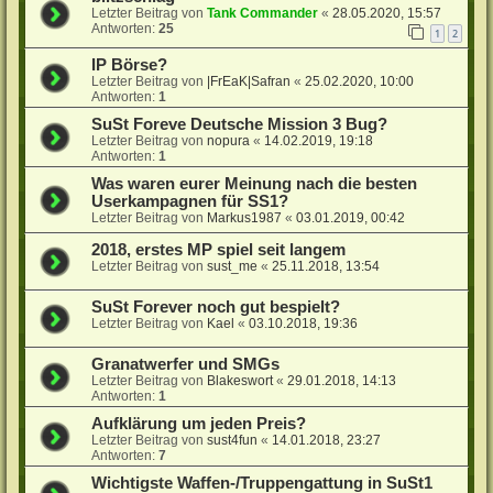
Letzter Beitrag von
Tank Commander
«
28.05.2020, 15:57
Antworten:
25
1
2
IP Börse?
Letzter Beitrag von
|FrEaK|Safran
«
25.02.2020, 10:00
Antworten:
1
SuSt Foreve Deutsche Mission 3 Bug?
Letzter Beitrag von
nopura
«
14.02.2019, 19:18
Antworten:
1
Was waren eurer Meinung nach die besten
Userkampagnen für SS1?
Letzter Beitrag von
Markus1987
«
03.01.2019, 00:42
2018, erstes MP spiel seit langem
Letzter Beitrag von
sust_me
«
25.11.2018, 13:54
SuSt Forever noch gut bespielt?
Letzter Beitrag von
Kael
«
03.10.2018, 19:36
Granatwerfer und SMGs
Letzter Beitrag von
Blakeswort
«
29.01.2018, 14:13
Antworten:
1
Aufklärung um jeden Preis?
Letzter Beitrag von
sust4fun
«
14.01.2018, 23:27
Antworten:
7
Wichtigste Waffen-/Truppengattung in SuSt1