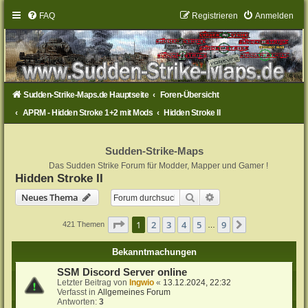
FAQ
Registrieren
Anmelden
Sudden-Strike-Maps.de Hauptseite
Foren-Übersicht
APRM - Hidden Stroke 1+2 mit Mods
Hidden Stroke II
Sudden-Strike-Maps
Das Sudden Strike Forum für Modder, Mapper und Gamer !
Hidden Stroke II
Suche
Erweiterte Suche
Neues Thema
Seite
1
von
9
1
2
3
4
5
9
Nächste
421 Themen
…
Bekanntmachungen
SSM Discord Server online
Letzter Beitrag von
Ingwio
«
13.12.2024, 22:32
Verfasst in
Allgemeines Forum
Antworten:
3