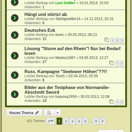
Letzter Beitrag von
Last Soldier
«
10.01.2014, 15:03
Antworten:
1
Hängt und stürtzt ab
Letzter Beitrag von
Stahlgewitter14
«
14.12.2013, 20:16
Antworten:
6
Deutsches Eck
Letzter Beitrag von
tomic
«
05.05.2013, 08:23
Antworten:
31
1
2
3
Lösung "Sturm auf den Rhein"! Nur bei Bedarf
lesen
Letzter Beitrag von
Markus1987
«
04.05.2013, 12:27
Antworten:
27
1
2
Russ. Kampagne "Seelower Höhen"??!!
Letzter Beitrag von
Tosch
«
02.04.2013, 20:39
Antworten:
8
Bilder aus der Testphase von Normandie-
Abschnitt Sword
Letzter Beitrag von
hopsing1959
«
30.03.2013, 12:08
Antworten:
19
1
2
Neues Thema
Seite
1
von
9
1
2
3
4
5
9
Nächste
421 Themen
…