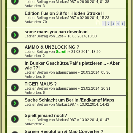
Letzter Beitrag von
Markus1987
«
26.08.2014, 01:38
Antworten:
3
Edition Fusion 3.9 for Hidden Stroke II
Letzter Beitrag von
Markus1987
«
02.08.2014, 15:23
Antworten:
70
1
2
3
4
5
some maps you can download
Letzter Beitrag von
12ss
«
18.06.2014, 13:00
AMMO & UNBLOCKING ?
Letzter Beitrag von
Gareth
«
21.03.2014, 13:20
Antworten:
2
In Bunker Geschütze/Pak's platzieren... - Aber
wie ??!
Letzter Beitrag von
adamstrange
«
20.03.2014, 05:36
Antworten:
5
TIGER MAUS ?
Letzter Beitrag von
adamstrange
«
23.02.2014, 20:31
Antworten:
6
Suche Schlacht um Berlin /Endkampf Maps
Letzter Beitrag von
Markus1987
«
13.02.2014, 14:42
Spielt jemand noch?
Letzter Beitrag von
Markus1987
«
13.02.2014, 01:47
Antworten:
7
Screen Resolution & Map Converter ?