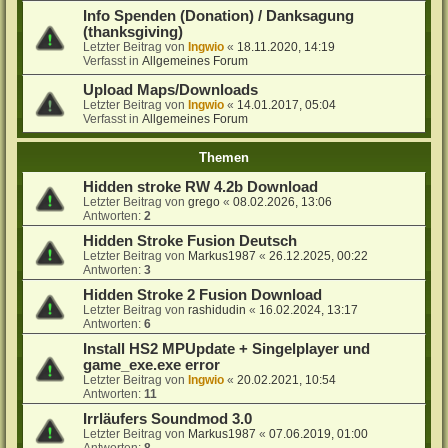
Info Spenden (Donation) / Danksagung
(thanksgiving)
Letzter Beitrag von
Ingwio
«
18.11.2020, 14:19
Verfasst in
Allgemeines Forum
Upload Maps/Downloads
Letzter Beitrag von
Ingwio
«
14.01.2017, 05:04
Verfasst in
Allgemeines Forum
Themen
Hidden stroke RW 4.2b Download
Letzter Beitrag von
grego
«
08.02.2026, 13:06
Antworten:
2
Hidden Stroke Fusion Deutsch
Letzter Beitrag von
Markus1987
«
26.12.2025, 00:22
Antworten:
3
Hidden Stroke 2 Fusion Download
Letzter Beitrag von
rashidudin
«
16.02.2024, 13:17
Antworten:
6
Install HS2 MPUpdate + Singelplayer und
game_exe.exe error
Letzter Beitrag von
Ingwio
«
20.02.2021, 10:54
Antworten:
11
Irrläufers Soundmod 3.0
Letzter Beitrag von
Markus1987
«
07.06.2019, 01:00