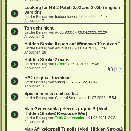
Antworten:
1
Looking for HS 2 Patch 2.02 and 2.02b (English
Versión)
Letzter Beitrag von
badger lowe
«
23.04.2024, 04:58
Antworten:
7
Ton geht nicht
Letzter Beitrag von
Anubis0006
«
09.04.2023, 22:20
Antworten:
1
Hidden Stroke II auch auf Windows 10 nutzen ?
Letzter Beitrag von
Anubis0006
«
06.04.2023, 17:34
Antworten:
10
Hidden Stroke 2 maps
Letzter Beitrag von
Gareth
«
15.10.2022, 15:48
Antworten:
17
1
2
HS2 original download
Letzter Beitrag von
Viking
«
16.07.2022, 12:47
Antworten:
2
Spiel minimiert sich selbst
Letzter Beitrag von
General Schlesier
«
11.07.2022, 15:54
Map Gegenschlag Heeresgruppe B (Mod:
Hidden Stroke2 Resource War)
Letzter Beitrag von
Tank Commander
«
01.02.2021, 20:21
Antworten:
6
Map AfrikakorpsII Tripolis (Mod: Hidden Stroke2