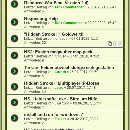
Resource War Final Version 2.4)
Letzter Beitrag von
Tank Commander
«
28.01.2021, 02:47
Antworten:
6
Requesting Help
Letzter Beitrag von
Tank Commander
«
28.09.2020, 16:42
Antworten:
6
"Hidden Stroke II" Goldwert!!
Letzter Beitrag von
longago
«
07.01.2019, 11:24
Antworten:
20
1
2
HS2: Fusion mega/uber map pack
Letzter Beitrag von
fufu814
«
17.05.2018, 07:42
Antworten:
9
Terrain: Felder abwechslungsreich gestalten
Letzter Beitrag von
Gareth
«
25.07.2017, 09:59
Antworten:
5
Hidden Stroke II Multiplayer IP-Börse
Letzter Beitrag von
astro
«
20.07.2017, 17:48
Antworten:
14
HS II fehlerhafte .exe - Bitte um Hilfe
Letzter Beitrag von
uwe72dd
«
09.06.2017, 17:44
Antworten:
4
install and run for windows 7
Letzter Beitrag von
Zocker
«
28.02.2017, 09:22
Antworten:
2