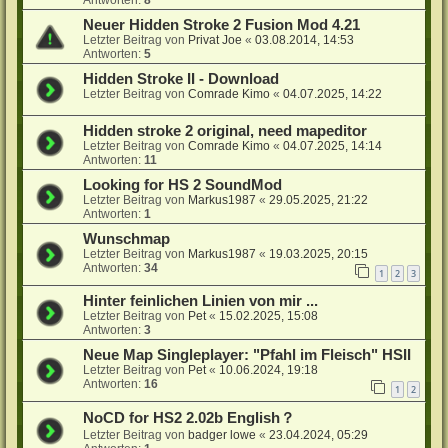
Antworten:
8
Neuer Hidden Stroke 2 Fusion Mod 4.21
Letzter Beitrag von
Privat Joe
«
03.08.2014, 14:53
Antworten:
5
Hidden Stroke II - Download
Letzter Beitrag von
Comrade Kimo
«
04.07.2025, 14:22
Hidden stroke 2 original, need mapeditor
Letzter Beitrag von
Comrade Kimo
«
04.07.2025, 14:14
Antworten:
11
Looking for HS 2 SoundMod
Letzter Beitrag von
Markus1987
«
29.05.2025, 21:22
Antworten:
1
Wunschmap
Letzter Beitrag von
Markus1987
«
19.03.2025, 20:15
Antworten:
34
1
2
3
Hinter feinlichen Linien von mir ...
Letzter Beitrag von
Pet
«
15.02.2025, 15:08
Antworten:
3
Neue Map Singleplayer: "Pfahl im Fleisch" HSII
Letzter Beitrag von
Pet
«
10.06.2024, 19:18
Antworten:
16
1
2
NoCD for HS2 2.02b English？
Letzter Beitrag von
badger lowe
«
23.04.2024, 05:29