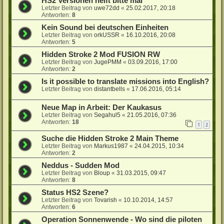
HS2 Versionen helft bitte mal
Letzter Beitrag von
uwe72dd
«
25.02.2017, 20:18
Antworten:
8
Kein Sound bei deutschen Einheiten
Letzter Beitrag von
orkUSSR
«
16.10.2016, 20:08
Antworten:
5
Hidden Stroke 2 Mod FUSION RW
Letzter Beitrag von
JugePMM
«
03.09.2016, 17:00
Antworten:
2
Is it possible to translate missions into English?
Letzter Beitrag von
distantbells
«
17.06.2016, 05:14
Neue Map in Arbeit: Der Kaukasus
Letzter Beitrag von
Segahul5
«
21.05.2016, 07:36
Antworten:
18
1
2
Suche die Hidden Stroke 2 Main Theme
Letzter Beitrag von
Markus1987
«
24.04.2015, 10:34
Antworten:
2
Neddus - Sudden Mod
Letzter Beitrag von
Bloup
«
31.03.2015, 09:47
Antworten:
8
Status HS2 Szene?
Letzter Beitrag von
Tovarish
«
10.10.2014, 14:57
Antworten:
6
Operation Sonnenwende - Wo sind die piloten