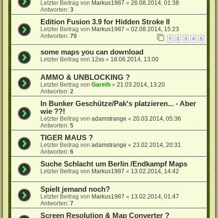
Letzter Beitrag von
Markus1987
«
26.08.2014, 01:38
Antworten:
3
Edition Fusion 3.9 for Hidden Stroke II
Letzter Beitrag von
Markus1987
«
02.08.2014, 15:23
Antworten:
70
1
2
3
4
5
some maps you can download
Letzter Beitrag von
12ss
«
18.06.2014, 13:00
AMMO & UNBLOCKING ?
Letzter Beitrag von
Gareth
«
21.03.2014, 13:20
Antworten:
2
In Bunker Geschütze/Pak's platzieren... - Aber
wie ??!
Letzter Beitrag von
adamstrange
«
20.03.2014, 05:36
Antworten:
5
TIGER MAUS ?
Letzter Beitrag von
adamstrange
«
23.02.2014, 20:31
Antworten:
6
Suche Schlacht um Berlin /Endkampf Maps
Letzter Beitrag von
Markus1987
«
13.02.2014, 14:42
Spielt jemand noch?
Letzter Beitrag von
Markus1987
«
13.02.2014, 01:47
Antworten:
7
Screen Resolution & Map Converter ?