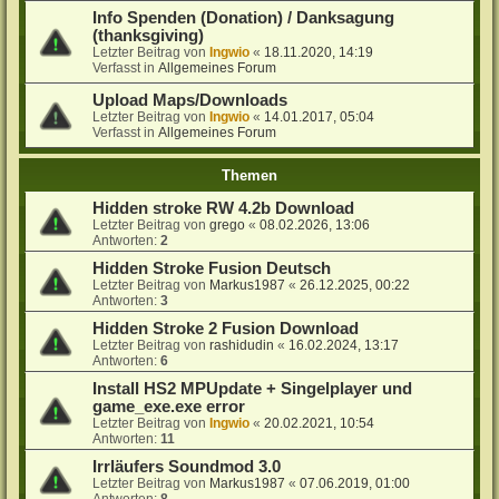
Info Spenden (Donation) / Danksagung
(thanksgiving)
Letzter Beitrag von
Ingwio
«
18.11.2020, 14:19
Verfasst in
Allgemeines Forum
Upload Maps/Downloads
Letzter Beitrag von
Ingwio
«
14.01.2017, 05:04
Verfasst in
Allgemeines Forum
Themen
Hidden stroke RW 4.2b Download
Letzter Beitrag von
grego
«
08.02.2026, 13:06
Antworten:
2
Hidden Stroke Fusion Deutsch
Letzter Beitrag von
Markus1987
«
26.12.2025, 00:22
Antworten:
3
Hidden Stroke 2 Fusion Download
Letzter Beitrag von
rashidudin
«
16.02.2024, 13:17
Antworten:
6
Install HS2 MPUpdate + Singelplayer und
game_exe.exe error
Letzter Beitrag von
Ingwio
«
20.02.2021, 10:54
Antworten:
11
Irrläufers Soundmod 3.0
Letzter Beitrag von
Markus1987
«
07.06.2019, 01:00