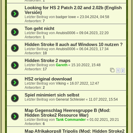
Antworten:
1
Looking for HS 2 Patch 2.02 and 2.02b (English
Versión)
Letzter Beitrag von
badger lowe
«
23.04.2024, 04:58
Antworten:
7
Ton geht nicht
Letzter Beitrag von
Anubis0006
«
09.04.2023, 22:20
Antworten:
1
Hidden Stroke II auch auf Windows 10 nutzen ?
Letzter Beitrag von
Anubis0006
«
06.04.2023, 17:34
Antworten:
10
Hidden Stroke 2 maps
Letzter Beitrag von
Gareth
«
15.10.2022, 15:48
Antworten:
17
1
2
HS2 original download
Letzter Beitrag von
Viking
«
16.07.2022, 12:47
Antworten:
2
Spiel minimiert sich selbst
Letzter Beitrag von
General Schlesier
«
11.07.2022, 15:54
Map Gegenschlag Heeresgruppe B (Mod:
Hidden Stroke2 Resource War)
Letzter Beitrag von
Tank Commander
«
01.02.2021, 20:21
Antworten:
6
Map AfrikakorpsII Tripolis (Mod: Hidden Stroke2