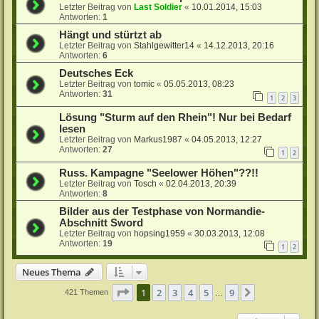
Letzter Beitrag von
Last Soldier
«
10.01.2014, 15:03
Antworten:
1
Hängt und stürtzt ab
Letzter Beitrag von
Stahlgewitter14
«
14.12.2013, 20:16
Antworten:
6
Deutsches Eck
Letzter Beitrag von
tomic
«
05.05.2013, 08:23
Antworten:
31
1
2
3
Lösung "Sturm auf den Rhein"! Nur bei Bedarf
lesen
Letzter Beitrag von
Markus1987
«
04.05.2013, 12:27
Antworten:
27
1
2
Russ. Kampagne "Seelower Höhen"??!!
Letzter Beitrag von
Tosch
«
02.04.2013, 20:39
Antworten:
8
Bilder aus der Testphase von Normandie-
Abschnitt Sword
Letzter Beitrag von
hopsing1959
«
30.03.2013, 12:08
Antworten:
19
1
2
Neues Thema
Seite
1
von
9
1
2
3
4
5
9
Nächste
421 Themen
…