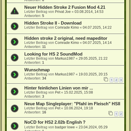
Antworten:
8
Neuer Hidden Stroke 2 Fusion Mod 4.21
Letzter Beitrag von
Privat Joe
«
03.08.2014, 14:53
Antworten:
5
Hidden Stroke II - Download
Letzter Beitrag von
Comrade Kimo
«
04.07.2025, 14:22
Hidden stroke 2 original, need mapeditor
Letzter Beitrag von
Comrade Kimo
«
04.07.2025, 14:14
Antworten:
11
Looking for HS 2 SoundMod
Letzter Beitrag von
Markus1987
«
29.05.2025, 21:22
Antworten:
1
Wunschmap
Letzter Beitrag von
Markus1987
«
19.03.2025, 20:15
Antworten:
34
1
2
3
Hinter feinlichen Linien von mir ...
Letzter Beitrag von
Pet
«
15.02.2025, 15:08
Antworten:
3
Neue Map Singleplayer: "Pfahl im Fleisch" HSII
Letzter Beitrag von
Pet
«
10.06.2024, 19:18
Antworten:
16
1
2
NoCD for HS2 2.02b English？
Letzter Beitrag von
badger lowe
«
23.04.2024, 05:29