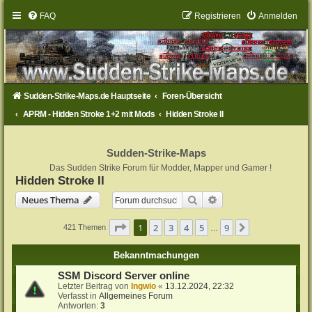
FAQ
Registrieren
Anmelden
Sudden-Strike-Maps.de Hauptseite
Foren-Übersicht
APRM - Hidden Stroke 1+2 mit Mods
Hidden Stroke II
Sudden-Strike-Maps
Das Sudden Strike Forum für Modder, Mapper und Gamer !
Hidden Stroke II
Suche
Erweiterte Suche
Neues Thema
Seite
1
von
9
1
2
3
4
5
9
Nächste
421 Themen
…
Bekanntmachungen
SSM Discord Server online
Letzter Beitrag von
Ingwio
«
13.12.2024, 22:32
Verfasst in
Allgemeines Forum
Antworten:
3