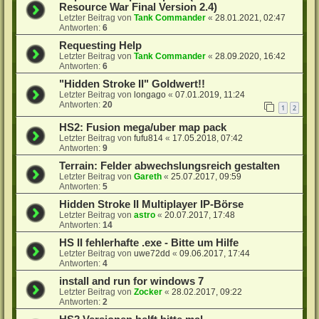
Resource War Final Version 2.4)
Letzter Beitrag von
Tank Commander
«
28.01.2021, 02:47
Antworten:
6
Requesting Help
Letzter Beitrag von
Tank Commander
«
28.09.2020, 16:42
Antworten:
6
"Hidden Stroke II" Goldwert!!
Letzter Beitrag von
longago
«
07.01.2019, 11:24
Antworten:
20
1
2
HS2: Fusion mega/uber map pack
Letzter Beitrag von
fufu814
«
17.05.2018, 07:42
Antworten:
9
Terrain: Felder abwechslungsreich gestalten
Letzter Beitrag von
Gareth
«
25.07.2017, 09:59
Antworten:
5
Hidden Stroke II Multiplayer IP-Börse
Letzter Beitrag von
astro
«
20.07.2017, 17:48
Antworten:
14
HS II fehlerhafte .exe - Bitte um Hilfe
Letzter Beitrag von
uwe72dd
«
09.06.2017, 17:44
Antworten:
4
install and run for windows 7
Letzter Beitrag von
Zocker
«
28.02.2017, 09:22
Antworten:
2