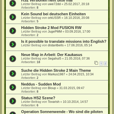
HS2 Versionen helft bitte mal
Letzter Beitrag von
uwe72dd
«
25.02.2017, 20:18
Antworten:
8
Kein Sound bei deutschen Einheiten
Letzter Beitrag von
orkUSSR
«
16.10.2016, 20:08
Antworten:
5
Hidden Stroke 2 Mod FUSION RW
Letzter Beitrag von
JugePMM
«
03.09.2016, 17:00
Antworten:
2
Is it possible to translate missions into English?
Letzter Beitrag von
distantbells
«
17.06.2016, 05:14
Neue Map in Arbeit: Der Kaukasus
Letzter Beitrag von
Segahul5
«
21.05.2016, 07:36
Antworten:
18
1
2
Suche die Hidden Stroke 2 Main Theme
Letzter Beitrag von
Markus1987
«
24.04.2015, 10:34
Antworten:
2
Neddus - Sudden Mod
Letzter Beitrag von
Bloup
«
31.03.2015, 09:47
Antworten:
8
Status HS2 Szene?
Letzter Beitrag von
Tovarish
«
10.10.2014, 14:57
Antworten:
6
Operation Sonnenwende - Wo sind die piloten