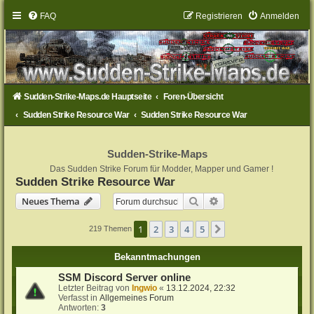
FAQ
Registrieren
Anmelden
Sudden-Strike-Maps.de Hauptseite
Foren-Übersicht
Sudden Strike Resource War
Sudden Strike Resource War
Sudden-Strike-Maps
Das Sudden Strike Forum für Modder, Mapper und Gamer !
Sudden Strike Resource War
Suche
Erweiterte Suche
Neues Thema
1
2
3
4
5
Nächste
219 Themen
Bekanntmachungen
SSM Discord Server online
Letzter Beitrag von
Ingwio
«
13.12.2024, 22:32
Verfasst in
Allgemeines Forum
Antworten:
3