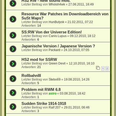
HS2 RW - New sound mod.
Letzter Beitrag von
Whoish4wk
«
27.06.2011, 16:49
Resource War Patches im Downloadbereich von
SuSt Maps?
Letzter Beitrag von
HunButyok
«
21.02.2011, 07:22
Antworten:
14
SS:RW Von der Universe Edition!
Letzter Beitrag von
Canis Lupus
«
09.12.2010, 18:12
Antworten:
6
Japanische Version / Japanese Version ?
Letzter Beitrag von
Packard
«
24.10.2010, 07:05
HS2 mod for SSRW
Letzter Beitrag von
Green Devil
«
12.10.2010, 16:10
Antworten:
21
1
2
RollbahnIII
Letzter Beitrag von
Stebo69
«
19.08.2010, 14:26
Antworten:
5
Problem mit RWM 6.8
Letzter Beitrag von
astro
«
03.08.2010, 18:42
Antworten:
1
Sudden Strike 1914-1918
Letzter Beitrag von
Ralf 207
«
29.01.2010, 06:46
Antworten:
3