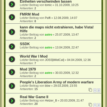
Einheiten verschwinden lassen
Letzter Beitrag von
tomic
«
31.10.2009, 10:25
Antworten:
2
FMRM Mod
Letzter Beitrag von
Paffi
«
12.08.2009, 14:07
Antworten:
8
kann die maps nicht extrahieren, habe Vista!
Hilfe
Letzter Beitrag von
astro
«
25.07.2009, 13:47
Antworten:
2
SSDK
Letzter Beitrag von
astro
«
13.04.2009, 22:47
World War I Mod
Letzter Beitrag von
JOSS[WildCat]
«
04.04.2009, 12:36
Antworten:
7
Mod 1979
Letzter Beitrag von
astro
«
30.03.2009, 12:32
Antworten:
2
People's Liberation Army of modern warfare
Letzter Beitrag von
bbw
«
29.03.2009, 23:55
Antworten:
15
1
2
Real War Game II
Letzter Beitrag von
Hetzer_B
«
20.03.2009, 21:47
Antworten:
20
1
2