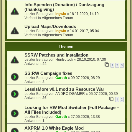
Info Spenden (Donation) / Danksagung
(thanksgiving)
Letzter Beitrag von
Ingwio
«
18.11.2020, 14:19
Verfasst in
Allgemeines Forum
Upload Maps/Downloads
Letzter Beitrag von
Ingwio
«
14.01.2017, 05:04
Verfasst in
Allgemeines Forum
Themen
SSRW Patches und Installation
Letzter Beitrag von
HunButyok
«
28.10.2010, 07:30
Antworten:
44
1
2
3
SS:RW Campaign fixes
Letzter Beitrag von
Gareth
«
09.07.2026, 08:29
Antworten:
3
LessIsMore v0.1 mod zu Resource War
Letzter Beitrag von
ANDROIDGAMER
«
05.07.2026, 00:39
Antworten:
26
1
2
Looking for RW Mod Switcher (Full Package –
All Files Included)
Letzter Beitrag von
Gareth
«
27.06.2026, 13:38
Antworten:
1
AXPRM 1.0 White Eagle Mod