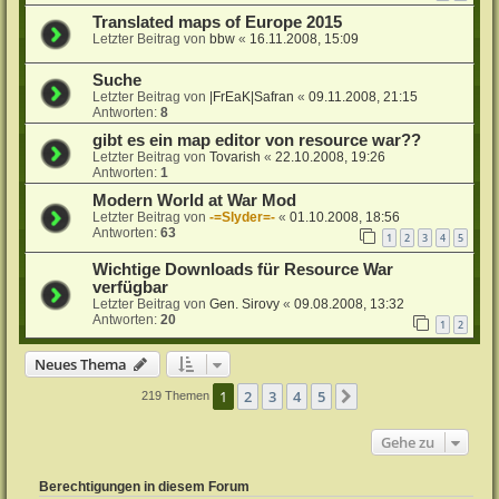
Translated maps of Europe 2015
Letzter Beitrag von
bbw
«
16.11.2008, 15:09
Suche
Letzter Beitrag von
|FrEaK|Safran
«
09.11.2008, 21:15
Antworten:
8
gibt es ein map editor von resource war??
Letzter Beitrag von
Tovarish
«
22.10.2008, 19:26
Antworten:
1
Modern World at War Mod
Letzter Beitrag von
-=Slyder=-
«
01.10.2008, 18:56
Antworten:
63
1
2
3
4
5
Wichtige Downloads für Resource War
verfügbar
Letzter Beitrag von
Gen. Sirovy
«
09.08.2008, 13:32
Antworten:
20
1
2
Neues Thema
1
2
3
4
5
Nächste
219 Themen
Gehe zu
Berechtigungen in diesem Forum