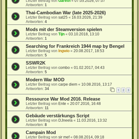
Letzter Beitrag von
Gareth
«
07.05.2026, 07:07
Antworten:
1
Thai-Cambodian War (late 2025-2026)
Letzter Beitrag von
sat25
«
16.03.2026, 21:39
Antworten:
4
Mods mit der Steamversion spielen
Letzter Beitrag von
Tijn
«
03.10.2018, 13:10
Antworten:
1
Searching for Frankreich 1944 map by Bengel
Letzter Beitrag von
Ingwio
«
20.08.2017, 18:53
Antworten:
5
SSWR2K
Letzter Beitrag von
combo
«
01.02.2017, 04:43
Antworten:
5
Modern War MOD
Letzter Beitrag von
carpe diem
«
10.08.2016, 13:17
Antworten:
34
1
2
3
Ressource War Mod 2016. Release
Letzter Beitrag von
Ente
«
20.07.2016, 16:48
Antworten:
11
Gebäude verstärkungs Script
Letzter Beitrag von
DJneela
«
11.03.2016, 13:32
Antworten:
8
Campain Mod
Letzter Beitrag von
sir mef
«
08.08.2014, 09:18