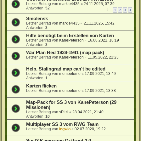
Letzter Beitrag von
markie4435
«
24.11.2025, 07:39
Antworten:
52
1
2
3
4
Smolensk
Letzter Beitrag von
markie4435
«
21.11.2025, 15:42
Antworten:
3
Hilfe benötigt beim Erstellen von Karten
Letzter Beitrag von
KanePeterson
«
16.08.2022, 18:19
Antworten:
3
War Plan Red 1938-1941 (map pack)
Letzter Beitrag von
KanePeterson
«
11.05.2022, 22:23
Help, Stalingrad map can't be edited
Letzter Beitrag von
momoetomo
«
17.09.2021, 13:49
Antworten:
1
Karten flicken
Letzter Beitrag von
momoetomo
«
17.09.2021, 13:38
Map-Pack for SS 3 von KanePeterson (29
Missionen)
Letzter Beitrag von
sPlizi
«
28.04.2021, 21:40
Antworten:
10
Multiplayer SS 3 vom RWG Team
Letzter Beitrag von
Ingwio
«
02.07.2020, 19:22
Sust3 Kampagne Ostfront 2.0