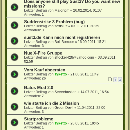
Does anyone still play Sust3? Do you want new
missions?
Letzter Beitrag von
Majortom
«
26.02.2014, 01:07
Antworten:
1
Suddenstrike 3 Problem (bug)
Letzter Beitrag von
softisluft
«
03.11.2011, 20:39
Antworten:
3
sust3.de Kann mich nicht registrieren
Letzter Beitrag von
BolliBomber
«
16.09.2011, 15:21
Antworten:
3
Nue X-Fire Gruppe
Letzter Beitrag von
shocker428@yahoo.com
«
03.09.2011,
02:59
Vom Kauf abgeraten
Letzter Beitrag von
Tyketto
«
21.08.2011, 11:49
Antworten:
26
1
2
Batus Mod 2.0
Letzter Beitrag von
Seeeebastian
«
14.07.2011, 16:54
Antworten:
7
wie starte ich die 2 Mission
Letzter Beitrag von
Green Devil
«
11.04.2011, 22:00
Antworten:
3
Startprobleme
Letzter Beitrag von
Tyketto
«
28.03.2011, 19:45
Antworten:
1