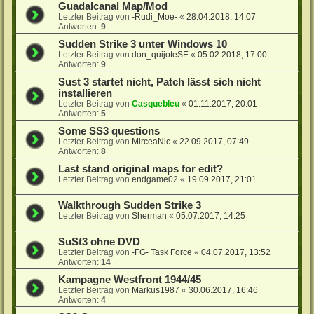
Guadalcanal Map/Mod
Letzter Beitrag von
-Rudi_Moe-
«
28.04.2018, 14:07
Antworten:
9
Sudden Strike 3 unter Windows 10
Letzter Beitrag von
don_quijoteSE
«
05.02.2018, 17:00
Antworten:
9
Sust 3 startet nicht, Patch lässt sich nicht
installieren
Letzter Beitrag von
Casquebleu
«
01.11.2017, 20:01
Antworten:
5
Some SS3 questions
Letzter Beitrag von
MirceaNic
«
22.09.2017, 07:49
Antworten:
8
Last stand original maps for edit?
Letzter Beitrag von
endgame02
«
19.09.2017, 21:01
Walkthrough Sudden Strike 3
Letzter Beitrag von
Sherman
«
05.07.2017, 14:25
SuSt3 ohne DVD
Letzter Beitrag von
-FG- Task Force
«
04.07.2017, 13:52
Antworten:
14
Kampagne Westfront 1944/45
Letzter Beitrag von
Markus1987
«
30.06.2017, 16:46
Antworten:
4