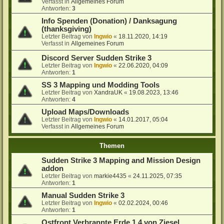
Verfasst in
Allgemeines Forum
Antworten:
3
Info Spenden (Donation) / Danksagung
(thanksgiving)
Letzter Beitrag von
Ingwio
«
18.11.2020, 14:19
Verfasst in
Allgemeines Forum
Discord Server Sudden Strike 3
Letzter Beitrag von
Ingwio
«
22.06.2020, 04:09
Antworten:
1
SS 3 Mapping und Modding Tools
Letzter Beitrag von
XandraUK
«
19.08.2023, 13:46
Antworten:
4
Upload Maps/Downloads
Letzter Beitrag von
Ingwio
«
14.01.2017, 05:04
Verfasst in
Allgemeines Forum
Themen
Sudden Strike 3 Mapping and Mission Design
addon
Letzter Beitrag von
markie4435
«
24.11.2025, 07:35
Antworten:
1
Manual Sudden Strike 3
Letzter Beitrag von
Ingwio
«
02.02.2024, 00:46
Antworten:
1
Ostfront Verbrannte Erde 1.4 von Ziesel