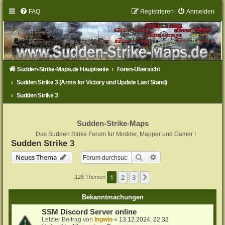
FAQ
Registrieren
Anmelden
Sudden-Strike-Maps.de Hauptseite
Foren-Übersicht
Sudden Strike 3 (Arms for Victory und Update Last Stand)
Sudden Strike 3
Sudden-Strike-Maps
Das Sudden Strike Forum für Modder, Mapper und Gamer !
Sudden Strike 3
Suche
Erweiterte Suche
Neues Thema
1
2
3
Nächste
126 Themen
Bekanntmachungen
SSM Discord Server online
Letzter Beitrag von
Ingwio
«
13.12.2024, 22:32