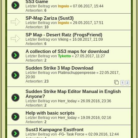
SS3 Game
Letzter Beitrag von
Ingwio
«
07.06.2017, 15:44
Antworten:
6
SP-Map Zariza (Sust3)
Letzter Beitrag von
Ingwio
«
29.05.2017, 17:51
Antworten:
10
SP Map - Desert Ratz (FrogsFriend)
Letzter Beitrag von
Viking
«
16.08.2017, 21:09
Antworten:
6
A collection of SS3 maps for download
Letzter Beitrag von
Tyketto
«
27.05.2017, 11:27
Antworten:
2
Sudden Strike 3 Map Download
Letzter Beitrag von
Platinschuppenpresse
«
22.05.2017,
20:00
Antworten:
23
1
2
Sudden Strike Map Editor Manual in English
Anyone?
Letzter Beitrag von
Herr_today
«
26.09.2016, 23:36
Antworten:
2
Help with basic scripts
Letzter Beitrag von
Herr_today
«
19.09.2016, 02:16
Antworten:
2
Sust3 Kampagne Eastfront
Letzter Beitrag von
-FG- Task Force
«
02.09.2016, 12:44