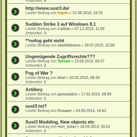
Antworten:
4
http://www.sust3.de/
Letzter Beitrag von
Ingwio
«
31.08.2016, 18:25
Sudden Strike 3 auf Windows 8.1
Letzter Beitrag von
Caliban
«
07.12.2015, 11:05
Antworten:
3
**nofog geht nicht
Letzter Beitrag von
oberfeldmaus
«
29.07.2015, 22:09
Ungenügende Zugriffsrechte???
Letzter Beitrag von
Tyketto
«
23.05.2015, 08:37
Antworten:
2
Fog of War ?
Letzter Beitrag von
disel
«
20.02.2015, 08:39
Antworten:
1
Artillery
Letzter Beitrag von
gameaddict
«
17.02.2015, 09:09
Antworten:
1
sust3 tot?
Letzter Beitrag von
Rosaper
«
03.09.2014, 14:43
Sust3 Modding, New objects etc
Letzter Beitrag von
Herr_today
«
18.04.2014, 20:52
Antworten:
2