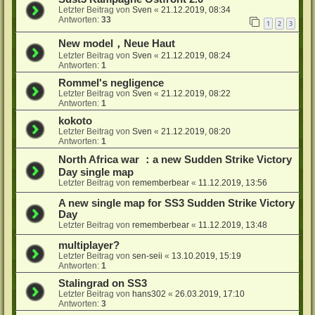
Letzter Beitrag von
Sven
«
21.12.2019, 08:34
Antworten:
33
1
2
3
New model，Neue Haut
Letzter Beitrag von
Sven
«
21.12.2019, 08:24
Antworten:
1
Rommel's negligence
Letzter Beitrag von
Sven
«
21.12.2019, 08:22
Antworten:
1
kokoto
Letzter Beitrag von
Sven
«
21.12.2019, 08:20
Antworten:
1
North Africa war ：a new Sudden Strike Victory
Day single map
Letzter Beitrag von
rememberbear
«
11.12.2019, 13:56
A new single map for SS3 Sudden Strike Victory
Day
Letzter Beitrag von
rememberbear
«
11.12.2019, 13:48
multiplayer?
Letzter Beitrag von
sen-seii
«
13.10.2019, 15:19
Antworten:
1
Stalingrad on SS3
Letzter Beitrag von
hans302
«
26.03.2019, 17:10
Antworten:
3