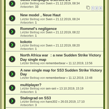
Letzter Beitrag von
Sven
«
21.12.2019, 08:34
Antworten:
33
1
2
3
New model，Neue Haut
Letzter Beitrag von
Sven
«
21.12.2019, 08:24
Antworten:
1
Rommel's negligence
Letzter Beitrag von
Sven
«
21.12.2019, 08:22
Antworten:
1
kokoto
Letzter Beitrag von
Sven
«
21.12.2019, 08:20
Antworten:
1
North Africa war ：a new Sudden Strike Victory
Day single map
Letzter Beitrag von
rememberbear
«
11.12.2019, 13:56
A new single map for SS3 Sudden Strike Victory
Day
Letzter Beitrag von
rememberbear
«
11.12.2019, 13:48
multiplayer?
Letzter Beitrag von
sen-seii
«
13.10.2019, 15:19
Antworten:
1
Stalingrad on SS3
Letzter Beitrag von
hans302
«
26.03.2019, 17:10
Antworten:
3