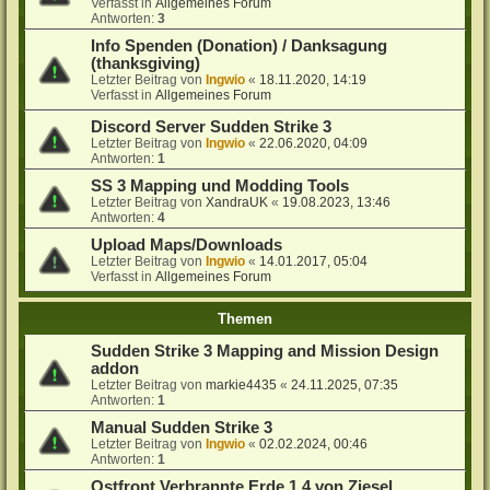
Verfasst in
Allgemeines Forum
Antworten:
3
Info Spenden (Donation) / Danksagung
(thanksgiving)
Letzter Beitrag von
Ingwio
«
18.11.2020, 14:19
Verfasst in
Allgemeines Forum
Discord Server Sudden Strike 3
Letzter Beitrag von
Ingwio
«
22.06.2020, 04:09
Antworten:
1
SS 3 Mapping und Modding Tools
Letzter Beitrag von
XandraUK
«
19.08.2023, 13:46
Antworten:
4
Upload Maps/Downloads
Letzter Beitrag von
Ingwio
«
14.01.2017, 05:04
Verfasst in
Allgemeines Forum
Themen
Sudden Strike 3 Mapping and Mission Design
addon
Letzter Beitrag von
markie4435
«
24.11.2025, 07:35
Antworten:
1
Manual Sudden Strike 3
Letzter Beitrag von
Ingwio
«
02.02.2024, 00:46
Antworten:
1
Ostfront Verbrannte Erde 1.4 von Ziesel