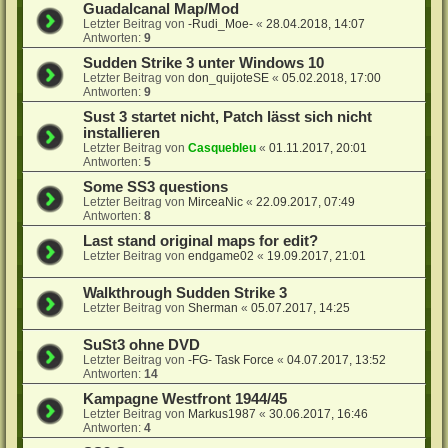
Guadalcanal Map/Mod
Letzter Beitrag von
-Rudi_Moe-
«
28.04.2018, 14:07
Antworten:
9
Sudden Strike 3 unter Windows 10
Letzter Beitrag von
don_quijoteSE
«
05.02.2018, 17:00
Antworten:
9
Sust 3 startet nicht, Patch lässt sich nicht
installieren
Letzter Beitrag von
Casquebleu
«
01.11.2017, 20:01
Antworten:
5
Some SS3 questions
Letzter Beitrag von
MirceaNic
«
22.09.2017, 07:49
Antworten:
8
Last stand original maps for edit?
Letzter Beitrag von
endgame02
«
19.09.2017, 21:01
Walkthrough Sudden Strike 3
Letzter Beitrag von
Sherman
«
05.07.2017, 14:25
SuSt3 ohne DVD
Letzter Beitrag von
-FG- Task Force
«
04.07.2017, 13:52
Antworten:
14
Kampagne Westfront 1944/45
Letzter Beitrag von
Markus1987
«
30.06.2017, 16:46
Antworten:
4