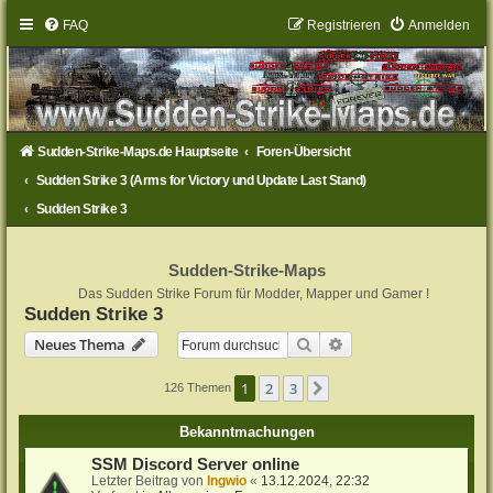
FAQ
Registrieren
Anmelden
Sudden-Strike-Maps.de Hauptseite
Foren-Übersicht
Sudden Strike 3 (Arms for Victory und Update Last Stand)
Sudden Strike 3
Sudden-Strike-Maps
Das Sudden Strike Forum für Modder, Mapper und Gamer !
Sudden Strike 3
Suche
Erweiterte Suche
Neues Thema
1
2
3
Nächste
126 Themen
Bekanntmachungen
SSM Discord Server online
Letzter Beitrag von
Ingwio
«
13.12.2024, 22:32