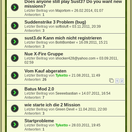
Does anyone still play Sust3? Do you want new
missions?
Letzter Beitrag von
Majortom
«
26.02.2014, 01:07
Antworten:
1
Suddenstrike 3 Problem (bug)
Letzter Beitrag von
softisluft
«
03.11.2011, 20:39
Antworten:
3
sust3.de Kann mich nicht registrieren
Letzter Beitrag von
BolliBomber
«
16.09.2011, 15:21
Antworten:
3
Nue X-Fire Gruppe
Letzter Beitrag von
shocker428@yahoo.com
«
03.09.2011,
02:59
Vom Kauf abgeraten
Letzter Beitrag von
Tyketto
«
21.08.2011, 11:49
Antworten:
26
1
2
Batus Mod 2.0
Letzter Beitrag von
Seeeebastian
«
14.07.2011, 16:54
Antworten:
7
wie starte ich die 2 Mission
Letzter Beitrag von
Green Devil
«
11.04.2011, 22:00
Antworten:
3
Startprobleme
Letzter Beitrag von
Tyketto
«
28.03.2011, 19:45
Antworten:
1