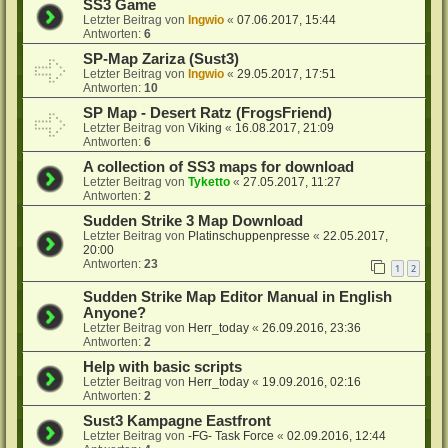
SS3 Game
Letzter Beitrag von
Ingwio
«
07.06.2017, 15:44
Antworten:
6
SP-Map Zariza (Sust3)
Letzter Beitrag von
Ingwio
«
29.05.2017, 17:51
Antworten:
10
SP Map - Desert Ratz (FrogsFriend)
Letzter Beitrag von
Viking
«
16.08.2017, 21:09
Antworten:
6
A collection of SS3 maps for download
Letzter Beitrag von
Tyketto
«
27.05.2017, 11:27
Antworten:
2
Sudden Strike 3 Map Download
Letzter Beitrag von
Platinschuppenpresse
«
22.05.2017,
20:00
Antworten:
23
1
2
Sudden Strike Map Editor Manual in English
Anyone?
Letzter Beitrag von
Herr_today
«
26.09.2016, 23:36
Antworten:
2
Help with basic scripts
Letzter Beitrag von
Herr_today
«
19.09.2016, 02:16
Antworten:
2
Sust3 Kampagne Eastfront
Letzter Beitrag von
-FG- Task Force
«
02.09.2016, 12:44