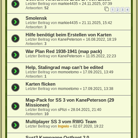
Letzter Beitrag von
markie4435
«
24.11.2025, 07:39
Antworten:
52
1
2
3
4
Smolensk
Letzter Beitrag von
markie4435
«
21.11.2025, 15:42
Antworten:
3
Hilfe benötigt beim Erstellen von Karten
Letzter Beitrag von
KanePeterson
«
16.08.2022, 18:19
Antworten:
3
War Plan Red 1938-1941 (map pack)
Letzter Beitrag von
KanePeterson
«
11.05.2022, 22:23
Help, Stalingrad map can't be edited
Letzter Beitrag von
momoetomo
«
17.09.2021, 13:49
Antworten:
1
Karten flicken
Letzter Beitrag von
momoetomo
«
17.09.2021, 13:38
Map-Pack for SS 3 von KanePeterson (29
Missionen)
Letzter Beitrag von
sPlizi
«
28.04.2021, 21:40
Antworten:
10
Multiplayer SS 3 vom RWG Team
Letzter Beitrag von
Ingwio
«
02.07.2020, 19:22
Sust3 Kampagne Ostfront 2.0