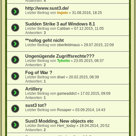
Antworten:
4
http://www.sust3.de/
Letzter Beitrag von
Ingwio
«
31.08.2016, 18:25
Sudden Strike 3 auf Windows 8.1
Letzter Beitrag von
Caliban
«
07.12.2015, 11:05
Antworten:
3
**nofog geht nicht
Letzter Beitrag von
oberfeldmaus
«
29.07.2015, 22:09
Ungenügende Zugriffsrechte???
Letzter Beitrag von
Tyketto
«
23.05.2015, 08:37
Antworten:
2
Fog of War ?
Letzter Beitrag von
disel
«
20.02.2015, 08:39
Antworten:
1
Artillery
Letzter Beitrag von
gameaddict
«
17.02.2015, 09:09
Antworten:
1
sust3 tot?
Letzter Beitrag von
Rosaper
«
03.09.2014, 14:43
Sust3 Modding, New objects etc
Letzter Beitrag von
Herr_today
«
18.04.2014, 20:52
Antworten:
2