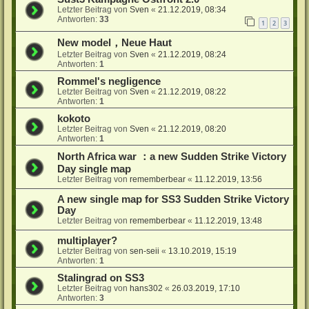
Letzter Beitrag von
Sven
«
21.12.2019, 08:34
Antworten:
33
1
2
3
New model，Neue Haut
Letzter Beitrag von
Sven
«
21.12.2019, 08:24
Antworten:
1
Rommel's negligence
Letzter Beitrag von
Sven
«
21.12.2019, 08:22
Antworten:
1
kokoto
Letzter Beitrag von
Sven
«
21.12.2019, 08:20
Antworten:
1
North Africa war ：a new Sudden Strike Victory
Day single map
Letzter Beitrag von
rememberbear
«
11.12.2019, 13:56
A new single map for SS3 Sudden Strike Victory
Day
Letzter Beitrag von
rememberbear
«
11.12.2019, 13:48
multiplayer?
Letzter Beitrag von
sen-seii
«
13.10.2019, 15:19
Antworten:
1
Stalingrad on SS3
Letzter Beitrag von
hans302
«
26.03.2019, 17:10
Antworten:
3