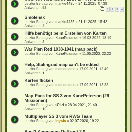
Letzter Beitrag von
markie4435
«
24.11.2025, 07:39
Antworten:
52
1
2
3
4
Smolensk
Letzter Beitrag von
markie4435
«
21.11.2025, 15:42
Antworten:
3
Hilfe benötigt beim Erstellen von Karten
Letzter Beitrag von
KanePeterson
«
16.08.2022, 18:19
Antworten:
3
War Plan Red 1938-1941 (map pack)
Letzter Beitrag von
KanePeterson
«
11.05.2022, 22:23
Help, Stalingrad map can't be edited
Letzter Beitrag von
momoetomo
«
17.09.2021, 13:49
Antworten:
1
Karten flicken
Letzter Beitrag von
momoetomo
«
17.09.2021, 13:38
Map-Pack for SS 3 von KanePeterson (29
Missionen)
Letzter Beitrag von
sPlizi
«
28.04.2021, 21:40
Antworten:
10
Multiplayer SS 3 vom RWG Team
Letzter Beitrag von
Ingwio
«
02.07.2020, 19:22
Sust3 Kampagne Ostfront 2.0