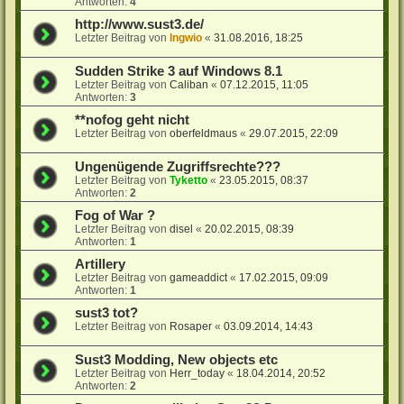
Antworten:
4
http://www.sust3.de/
Letzter Beitrag von
Ingwio
«
31.08.2016, 18:25
Sudden Strike 3 auf Windows 8.1
Letzter Beitrag von
Caliban
«
07.12.2015, 11:05
Antworten:
3
**nofog geht nicht
Letzter Beitrag von
oberfeldmaus
«
29.07.2015, 22:09
Ungenügende Zugriffsrechte???
Letzter Beitrag von
Tyketto
«
23.05.2015, 08:37
Antworten:
2
Fog of War ?
Letzter Beitrag von
disel
«
20.02.2015, 08:39
Antworten:
1
Artillery
Letzter Beitrag von
gameaddict
«
17.02.2015, 09:09
Antworten:
1
sust3 tot?
Letzter Beitrag von
Rosaper
«
03.09.2014, 14:43
Sust3 Modding, New objects etc
Letzter Beitrag von
Herr_today
«
18.04.2014, 20:52
Antworten:
2