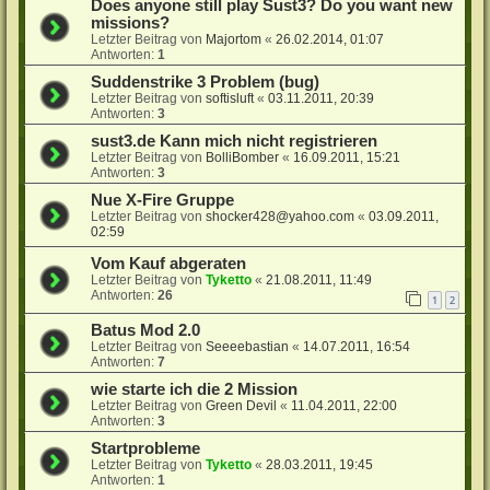
Does anyone still play Sust3? Do you want new
missions?
Letzter Beitrag von
Majortom
«
26.02.2014, 01:07
Antworten:
1
Suddenstrike 3 Problem (bug)
Letzter Beitrag von
softisluft
«
03.11.2011, 20:39
Antworten:
3
sust3.de Kann mich nicht registrieren
Letzter Beitrag von
BolliBomber
«
16.09.2011, 15:21
Antworten:
3
Nue X-Fire Gruppe
Letzter Beitrag von
shocker428@yahoo.com
«
03.09.2011,
02:59
Vom Kauf abgeraten
Letzter Beitrag von
Tyketto
«
21.08.2011, 11:49
Antworten:
26
1
2
Batus Mod 2.0
Letzter Beitrag von
Seeeebastian
«
14.07.2011, 16:54
Antworten:
7
wie starte ich die 2 Mission
Letzter Beitrag von
Green Devil
«
11.04.2011, 22:00
Antworten:
3
Startprobleme
Letzter Beitrag von
Tyketto
«
28.03.2011, 19:45
Antworten:
1