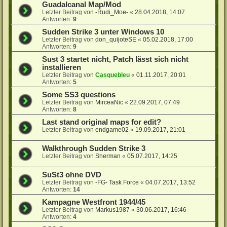
Guadalcanal Map/Mod
Letzter Beitrag von
-Rudi_Moe-
«
28.04.2018, 14:07
Antworten:
9
Sudden Strike 3 unter Windows 10
Letzter Beitrag von
don_quijoteSE
«
05.02.2018, 17:00
Antworten:
9
Sust 3 startet nicht, Patch lässt sich nicht
installieren
Letzter Beitrag von
Casquebleu
«
01.11.2017, 20:01
Antworten:
5
Some SS3 questions
Letzter Beitrag von
MirceaNic
«
22.09.2017, 07:49
Antworten:
8
Last stand original maps for edit?
Letzter Beitrag von
endgame02
«
19.09.2017, 21:01
Walkthrough Sudden Strike 3
Letzter Beitrag von
Sherman
«
05.07.2017, 14:25
SuSt3 ohne DVD
Letzter Beitrag von
-FG- Task Force
«
04.07.2017, 13:52
Antworten:
14
Kampagne Westfront 1944/45
Letzter Beitrag von
Markus1987
«
30.06.2017, 16:46
Antworten:
4