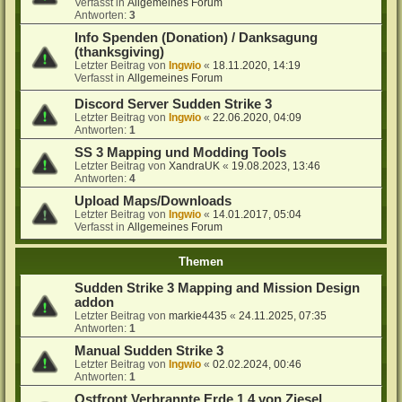
Verfasst in
Allgemeines Forum
Antworten:
3
Info Spenden (Donation) / Danksagung
(thanksgiving)
Letzter Beitrag von
Ingwio
«
18.11.2020, 14:19
Verfasst in
Allgemeines Forum
Discord Server Sudden Strike 3
Letzter Beitrag von
Ingwio
«
22.06.2020, 04:09
Antworten:
1
SS 3 Mapping und Modding Tools
Letzter Beitrag von
XandraUK
«
19.08.2023, 13:46
Antworten:
4
Upload Maps/Downloads
Letzter Beitrag von
Ingwio
«
14.01.2017, 05:04
Verfasst in
Allgemeines Forum
Themen
Sudden Strike 3 Mapping and Mission Design
addon
Letzter Beitrag von
markie4435
«
24.11.2025, 07:35
Antworten:
1
Manual Sudden Strike 3
Letzter Beitrag von
Ingwio
«
02.02.2024, 00:46
Antworten:
1
Ostfront Verbrannte Erde 1.4 von Ziesel