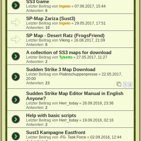
SS3 Game
Letzter Beitrag von
Ingwio
«
07.06.2017, 15:44
Antworten:
6
SP-Map Zariza (Sust3)
Letzter Beitrag von
Ingwio
«
29.05.2017, 17:51
Antworten:
10
SP Map - Desert Ratz (FrogsFriend)
Letzter Beitrag von
Viking
«
16.08.2017, 21:09
Antworten:
6
A collection of SS3 maps for download
Letzter Beitrag von
Tyketto
«
27.05.2017, 11:27
Antworten:
2
Sudden Strike 3 Map Download
Letzter Beitrag von
Platinschuppenpresse
«
22.05.2017,
20:00
Antworten:
23
1
2
Sudden Strike Map Editor Manual in English
Anyone?
Letzter Beitrag von
Herr_today
«
26.09.2016, 23:36
Antworten:
2
Help with basic scripts
Letzter Beitrag von
Herr_today
«
19.09.2016, 02:16
Antworten:
2
Sust3 Kampagne Eastfront
Letzter Beitrag von
-FG- Task Force
«
02.09.2016, 12:44