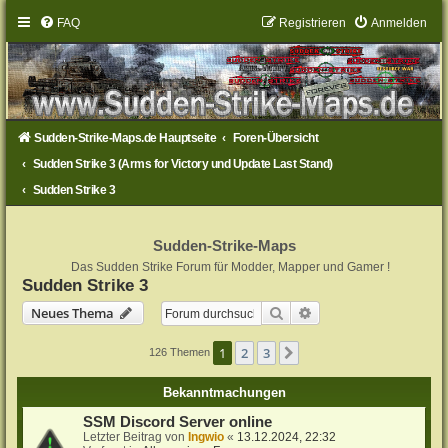
FAQ
Registrieren
Anmelden
Sudden-Strike-Maps.de Hauptseite
Foren-Übersicht
Sudden Strike 3 (Arms for Victory und Update Last Stand)
Sudden Strike 3
Sudden-Strike-Maps
Das Sudden Strike Forum für Modder, Mapper und Gamer !
Sudden Strike 3
Suche
Erweiterte Suche
Neues Thema
1
2
3
Nächste
126 Themen
Bekanntmachungen
SSM Discord Server online
Letzter Beitrag von
Ingwio
«
13.12.2024, 22:32