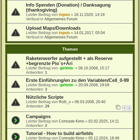
Info Spenden (Donation) / Danksagung
(thanksgiving)
Letzter Beitrag von
Ingwio
«
18.11.2020, 14:19
Verfasst in
Allgemeines Forum
Upload Maps/Downloads
Letzter Beitrag von
Ingwio
«
14.01.2017, 05:04
Verfasst in
Allgemeines Forum
Themen
Raketenwerfer aufgestellt + als Reserve
+begrenzte Pio`s+Ari
Letzter Beitrag von
-gehtnix-
«
06.10.2008, 15:17
Antworten:
1
Erste Einführung/en zu den Variablen/Cell_0-99
Letzter Beitrag von
-gehtnix-
«
20.09.2008, 19:09
Antworten:
3
Nützliche Scripte
Letzter Beitrag von
Rolli_x
«
06.03.2006, 20:40
Antworten:
29
1
2
Campaigns
Letzter Beitrag von
Comrade Kimo
«
02.02.2025, 14:11
Antworten:
2
Tutorial - How to build airfields
Letzter Beitrag von
Comrade Kimo
«
05.12.2024, 18:46