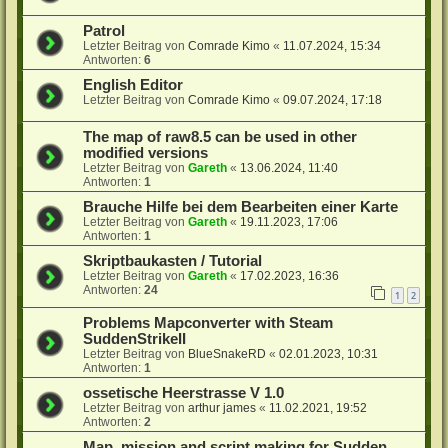
Patrol
Letzter Beitrag von
Comrade Kimo
«
11.07.2024, 15:34
Antworten:
6
English Editor
Letzter Beitrag von
Comrade Kimo
«
09.07.2024, 17:18
The map of raw8.5 can be used in other
modified versions
Letzter Beitrag von
Gareth
«
13.06.2024, 11:40
Antworten:
1
Brauche Hilfe bei dem Bearbeiten einer Karte
Letzter Beitrag von
Gareth
«
19.11.2023, 17:06
Antworten:
1
Skriptbaukasten / Tutorial
Letzter Beitrag von
Gareth
«
17.02.2023, 16:36
Antworten:
24
1
2
Problems Mapconverter with Steam
SuddenStrikeII
Letzter Beitrag von
BlueSnakeRD
«
02.01.2023, 10:31
Antworten:
1
ossetische Heerstrasse V 1.0
Letzter Beitrag von
arthur james
«
11.02.2021, 19:52
Antworten:
2
Map, mission and script making for Sudden