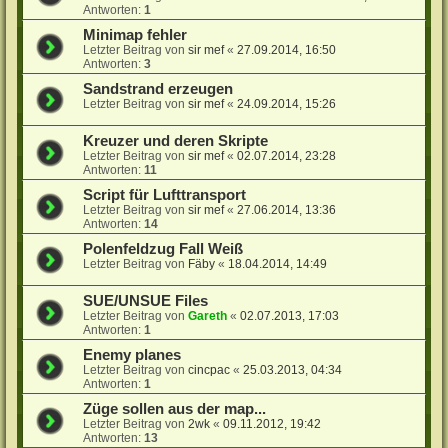
Antworten:
1
Minimap fehler
Letzter Beitrag von
sir mef
«
27.09.2014, 16:50
Antworten:
3
Sandstrand erzeugen
Letzter Beitrag von
sir mef
«
24.09.2014, 15:26
Kreuzer und deren Skripte
Letzter Beitrag von
sir mef
«
02.07.2014, 23:28
Antworten:
11
Script für Lufttransport
Letzter Beitrag von
sir mef
«
27.06.2014, 13:36
Antworten:
14
Polenfeldzug Fall Weiß
Letzter Beitrag von
Fäby
«
18.04.2014, 14:49
SUE/UNSUE Files
Letzter Beitrag von
Gareth
«
02.07.2013, 17:03
Antworten:
1
Enemy planes
Letzter Beitrag von
cincpac
«
25.03.2013, 04:34
Antworten:
1
Züge sollen aus der map...
Letzter Beitrag von
2wk
«
09.11.2012, 19:42
Antworten:
13