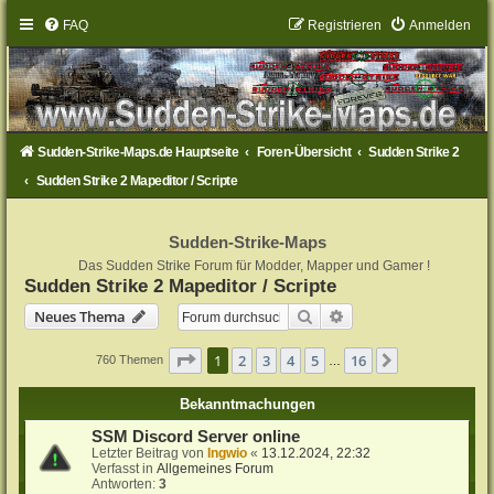
FAQ
Registrieren
Anmelden
Sudden-Strike-Maps.de Hauptseite
Foren-Übersicht
Sudden Strike 2
Sudden Strike 2 Mapeditor / Scripte
Sudden-Strike-Maps
Das Sudden Strike Forum für Modder, Mapper und Gamer !
Sudden Strike 2 Mapeditor / Scripte
Suche
Erweiterte Suche
Neues Thema
Seite
1
von
16
1
2
3
4
5
16
Nächste
760 Themen
…
Bekanntmachungen
SSM Discord Server online
Letzter Beitrag von
Ingwio
«
13.12.2024, 22:32
Verfasst in
Allgemeines Forum
Antworten:
3