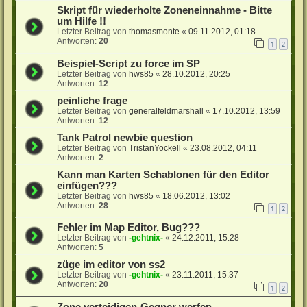
Skript für wiederholte Zoneneinnahme - Bitte
um Hilfe !!
Letzter Beitrag von
thomasmonte
«
09.11.2012, 01:18
Antworten:
20
1
2
Beispiel-Script zu force im SP
Letzter Beitrag von
hws85
«
28.10.2012, 20:25
Antworten:
12
peinliche frage
Letzter Beitrag von
generalfeldmarshall
«
17.10.2012, 13:59
Antworten:
12
Tank Patrol newbie question
Letzter Beitrag von
TristanYockell
«
23.08.2012, 04:11
Antworten:
2
Kann man Karten Schablonen für den Editor
einfügen???
Letzter Beitrag von
hws85
«
18.06.2012, 13:02
Antworten:
28
1
2
Fehler im Map Editor, Bug???
Letzter Beitrag von
-gehtnix-
«
24.12.2011, 15:28
Antworten:
5
züge im editor von ss2
Letzter Beitrag von
-gehtnix-
«
23.11.2011, 15:37
Antworten:
20
1
2