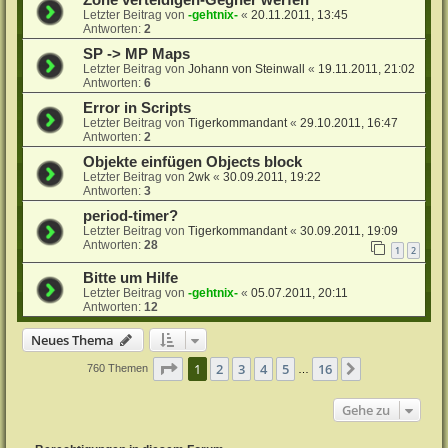
Zone verteidigen-Gegner werfen
Letzter Beitrag von
-gehtnix-
«
20.11.2011, 13:45
Antworten:
2
SP -> MP Maps
Letzter Beitrag von
Johann von Steinwall
«
19.11.2011, 21:02
Antworten:
6
Error in Scripts
Letzter Beitrag von
Tigerkommandant
«
29.10.2011, 16:47
Antworten:
2
Objekte einfügen Objects block
Letzter Beitrag von
2wk
«
30.09.2011, 19:22
Antworten:
3
period-timer?
Letzter Beitrag von
Tigerkommandant
«
30.09.2011, 19:09
Antworten:
28
1
2
Bitte um Hilfe
Letzter Beitrag von
-gehtnix-
«
05.07.2011, 20:11
Antworten:
12
Neues Thema
Seite
1
von
16
1
2
3
4
5
16
Nächste
760 Themen
…
Gehe zu