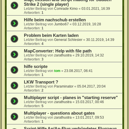
Strike 2 (single player)
Letzter Beitrag von
Comrade Kimo
«
03.01.2021, 16:39
Antworten:
1
Hilfe beim nachschub erstellen
Letzter Beitrag von
Jumbo67
«
03.12.2019, 16:28
Antworten:
1
Problem beim Karten laden
Letzter Beitrag von
General Schlesier
«
30.11.2019, 14:39
Antworten:
4
MapConverter: Help with file path
Letzter Beitrag von
zarathustra
«
29.10.2019, 14:32
Antworten:
3
hilfe scripte
Letzter Beitrag von
tom
«
23.08.2017, 06:41
Antworten:
1
LKW Transport ?
Letzter Beitrag von
Paraminator
«
05.04.2017, 20:04
Antworten:
2
Multiplayer script - planes in "starting reserve"
Letzter Beitrag von
zarathustra
«
15.03.2017, 00:46
Antworten:
5
Multiplayer - questions about gates
Letzter Beitrag von
zarathustra
«
13.01.2017, 09:53
Antworten:
1
Script-Hilfe An/An-Flug verbündetes Flugzeug