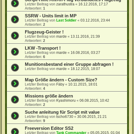
Letzter Beitrag von
zarathustra
«
16.12.2016, 17:17
Antworten:
1
SSRW - Units limit in MP
Letzter Beitrag von
Last Soldier
«
03.12.2016, 23:44
Antworten:
2
Flugzeug-Geister !
Letzter Beitrag von
marde
«
13.11.2016, 21:39
Antworten:
2
LKW -Transport !
Letzter Beitrag von
marde
«
16.08.2016, 03:27
Antworten:
6
Munitionsbestand einer Gruppe abfragen !
Letzter Beitrag von
marde
«
18.12.2015, 18:07
Map Größe ändern - Custom Size?
Letzter Beitrag von
Fäby
«
10.11.2015, 18:01
Antworten:
4
Missions größe ändern
Letzter Beitrag von
Kyashimoru
«
06.08.2015, 10:42
Antworten:
2
Suche anleitung für Script mit value
Letzter Beitrag von
tscho6730
«
30.06.2015, 21:21
Antworten:
9
Freeversion Editor SS2
Letzter Beitrag von
Tank Commander
«
05.05.2015, 01:04