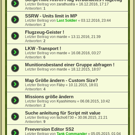
Letzter Beitrag von
zarathustra
«
16.12.2016, 17:17
Antworten:
1
SSRW - Units limit in MP
Letzter Beitrag von
Last Soldier
«
03.12.2016, 23:44
Antworten:
2
Flugzeug-Geister !
Letzter Beitrag von
marde
«
13.11.2016, 21:39
Antworten:
2
LKW -Transport !
Letzter Beitrag von
marde
«
16.08.2016, 03:27
Antworten:
6
Munitionsbestand einer Gruppe abfragen !
Letzter Beitrag von
marde
«
18.12.2015, 18:07
Map Größe ändern - Custom Size?
Letzter Beitrag von
Fäby
«
10.11.2015, 18:01
Antworten:
4
Missions größe ändern
Letzter Beitrag von
Kyashimoru
«
06.08.2015, 10:42
Antworten:
2
Suche anleitung für Script mit value
Letzter Beitrag von
tscho6730
«
30.06.2015, 21:21
Antworten:
9
Freeversion Editor SS2
Letzter Beitrag von
Tank Commander
«
05.05.2015, 01:04