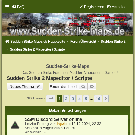
FAQ
Registrieren
Anmelden
Sudden-Strike-Maps.de Hauptseite
Foren-Übersicht
Sudden Strike 2
Sudden Strike 2 Mapeditor / Scripte
Sudden-Strike-Maps
Das Sudden Strike Forum für Modder, Mapper und Gamer !
Sudden Strike 2 Mapeditor / Scripte
Suche
Erweiterte Suche
Neues Thema
Seite
1
von
16
1
2
3
4
5
16
Nächste
760 Themen
…
Bekanntmachungen
SSM Discord Server online
Letzter Beitrag von
Ingwio
«
13.12.2024, 22:32
Verfasst in
Allgemeines Forum
Antworten:
3