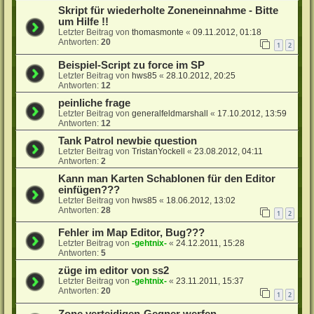
Skript für wiederholte Zoneneinnahme - Bitte
um Hilfe !!
Letzter Beitrag von
thomasmonte
«
09.11.2012, 01:18
Antworten:
20
1
2
Beispiel-Script zu force im SP
Letzter Beitrag von
hws85
«
28.10.2012, 20:25
Antworten:
12
peinliche frage
Letzter Beitrag von
generalfeldmarshall
«
17.10.2012, 13:59
Antworten:
12
Tank Patrol newbie question
Letzter Beitrag von
TristanYockell
«
23.08.2012, 04:11
Antworten:
2
Kann man Karten Schablonen für den Editor
einfügen???
Letzter Beitrag von
hws85
«
18.06.2012, 13:02
Antworten:
28
1
2
Fehler im Map Editor, Bug???
Letzter Beitrag von
-gehtnix-
«
24.12.2011, 15:28
Antworten:
5
züge im editor von ss2
Letzter Beitrag von
-gehtnix-
«
23.11.2011, 15:37
Antworten:
20
1
2