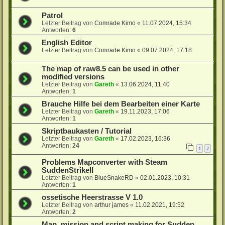
Patrol
Letzter Beitrag von
Comrade Kimo
«
11.07.2024, 15:34
Antworten:
6
English Editor
Letzter Beitrag von
Comrade Kimo
«
09.07.2024, 17:18
The map of raw8.5 can be used in other
modified versions
Letzter Beitrag von
Gareth
«
13.06.2024, 11:40
Antworten:
1
Brauche Hilfe bei dem Bearbeiten einer Karte
Letzter Beitrag von
Gareth
«
19.11.2023, 17:06
Antworten:
1
Skriptbaukasten / Tutorial
Letzter Beitrag von
Gareth
«
17.02.2023, 16:36
Antworten:
24
1
2
Problems Mapconverter with Steam
SuddenStrikeII
Letzter Beitrag von
BlueSnakeRD
«
02.01.2023, 10:31
Antworten:
1
ossetische Heerstrasse V 1.0
Letzter Beitrag von
arthur james
«
11.02.2021, 19:52
Antworten:
2
Map, mission and script making for Sudden