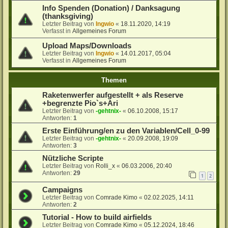
Info Spenden (Donation) / Danksagung
(thanksgiving)
Letzter Beitrag von
Ingwio
«
18.11.2020, 14:19
Verfasst in
Allgemeines Forum
Upload Maps/Downloads
Letzter Beitrag von
Ingwio
«
14.01.2017, 05:04
Verfasst in
Allgemeines Forum
Themen
Raketenwerfer aufgestellt + als Reserve
+begrenzte Pio`s+Ari
Letzter Beitrag von
-gehtnix-
«
06.10.2008, 15:17
Antworten:
1
Erste Einführung/en zu den Variablen/Cell_0-99
Letzter Beitrag von
-gehtnix-
«
20.09.2008, 19:09
Antworten:
3
Nützliche Scripte
Letzter Beitrag von
Rolli_x
«
06.03.2006, 20:40
Antworten:
29
1
2
Campaigns
Letzter Beitrag von
Comrade Kimo
«
02.02.2025, 14:11
Antworten:
2
Tutorial - How to build airfields
Letzter Beitrag von
Comrade Kimo
«
05.12.2024, 18:46