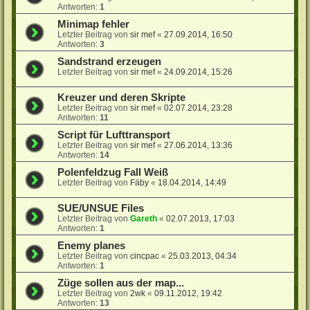
Antworten:
1
Minimap fehler
Letzter Beitrag von
sir mef
«
27.09.2014, 16:50
Antworten:
3
Sandstrand erzeugen
Letzter Beitrag von
sir mef
«
24.09.2014, 15:26
Kreuzer und deren Skripte
Letzter Beitrag von
sir mef
«
02.07.2014, 23:28
Antworten:
11
Script für Lufttransport
Letzter Beitrag von
sir mef
«
27.06.2014, 13:36
Antworten:
14
Polenfeldzug Fall Weiß
Letzter Beitrag von
Fäby
«
18.04.2014, 14:49
SUE/UNSUE Files
Letzter Beitrag von
Gareth
«
02.07.2013, 17:03
Antworten:
1
Enemy planes
Letzter Beitrag von
cincpac
«
25.03.2013, 04:34
Antworten:
1
Züge sollen aus der map...
Letzter Beitrag von
2wk
«
09.11.2012, 19:42
Antworten:
13