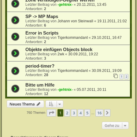
Zone verteidigen-Gegner werfen
Letzter Beitrag von
-gehtnix-
«
20.11.2011, 13:45
Antworten:
2
SP -> MP Maps
Letzter Beitrag von
Johann von Steinwall
«
19.11.2011, 21:02
Antworten:
6
Error in Scripts
Letzter Beitrag von
Tigerkommandant
«
29.10.2011, 16:47
Antworten:
2
Objekte einfügen Objects block
Letzter Beitrag von
2wk
«
30.09.2011, 19:22
Antworten:
3
period-timer?
Letzter Beitrag von
Tigerkommandant
«
30.09.2011, 19:09
Antworten:
28
1
2
Bitte um Hilfe
Letzter Beitrag von
-gehtnix-
«
05.07.2011, 20:11
Antworten:
12
Neues Thema
Seite
1
von
16
1
2
3
4
5
16
Nächste
760 Themen
…
Gehe zu