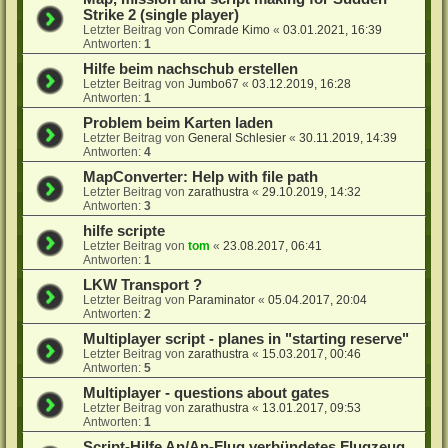
Strike 2 (single player)
Letzter Beitrag von
Comrade Kimo
«
03.01.2021, 16:39
Antworten:
1
Hilfe beim nachschub erstellen
Letzter Beitrag von
Jumbo67
«
03.12.2019, 16:28
Antworten:
1
Problem beim Karten laden
Letzter Beitrag von
General Schlesier
«
30.11.2019, 14:39
Antworten:
4
MapConverter: Help with file path
Letzter Beitrag von
zarathustra
«
29.10.2019, 14:32
Antworten:
3
hilfe scripte
Letzter Beitrag von
tom
«
23.08.2017, 06:41
Antworten:
1
LKW Transport ?
Letzter Beitrag von
Paraminator
«
05.04.2017, 20:04
Antworten:
2
Multiplayer script - planes in "starting reserve"
Letzter Beitrag von
zarathustra
«
15.03.2017, 00:46
Antworten:
5
Multiplayer - questions about gates
Letzter Beitrag von
zarathustra
«
13.01.2017, 09:53
Antworten:
1
Script-Hilfe An/An-Flug verbündetes Flugzeug