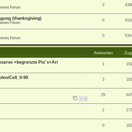
3
439
meines Forum
agung (thanksgiving)
0
431
eines Forum
0
534
meines Forum
Antworten
Zugr
Reserve +begrenzte Pio`s+Ari
1
15
blen/Cell_0-99
3
19
29
64
1
2
2
27
0
15