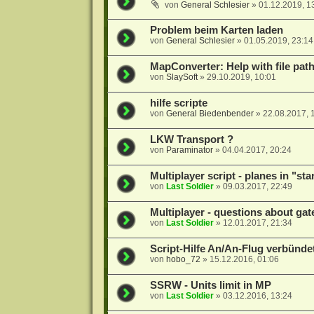
von
General Schlesier
»
01.12.2019, 1
Problem beim Karten laden
von
General Schlesier
»
01.05.2019, 23:14
MapConverter: Help with file pat
von
SlaySoft
»
29.10.2019, 10:01
hilfe scripte
von
General Biedenbender
»
22.08.2017, 
LKW Transport ?
von
Paraminator
»
04.04.2017, 20:24
Multiplayer script - planes in "sta
von
Last Soldier
»
09.03.2017, 22:49
Multiplayer - questions about gat
von
Last Soldier
»
12.01.2017, 21:34
Script-Hilfe An/An-Flug verbünd
von
hobo_72
»
15.12.2016, 01:06
SSRW - Units limit in MP
von
Last Soldier
»
03.12.2016, 13:24