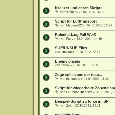
Kreuzer und deren Skripte
von
sir mef
»
26.06.2014, 16:36
Script für Lufttransport
von
Madmax223
»
09.11.2012, 12:29
Polenfeldzug Fall Weiß
von
Fäby
»
18.04.2014, 14:49
SUE/UNSUE Files
von
cincpac
»
12.10.2012, 22:17
Enemy planes
von
nevux
»
25.02.2013, 12:50
Züge sollen aus der map...
von
the gamer
»
01.03.2009, 11:22
Skript für wiederholte Zoneneinna
von
Leutnant Triebisch
»
20.05.2011, 2
Beispiel-Script zu force im SP
von
2wk
»
22.10.2012, 13:11
peinliche frage