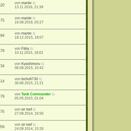
von
marde
620
13.11.2016, 21:39
von
marde
475
16.08.2016, 03:27
von
marde
894
18.12.2015, 18:07
von
Fäby
879
10.11.2015, 18:01
von
Kyashimoru
734
06.08.2015, 10:42
von
tscho6730
614
30.06.2015, 21:21
von
Tank Commander
379
05.05.2015, 01:04
von
sir mef
675
27.09.2014, 16:50
von
sir mef
059
24.09.2014, 15:26