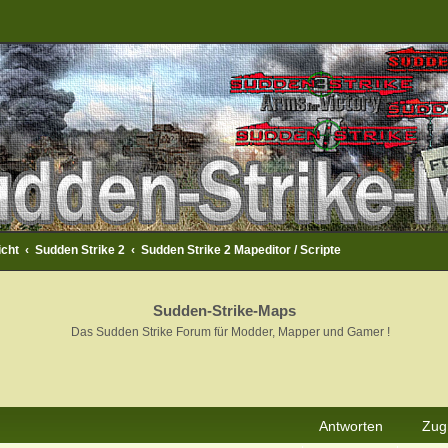
icht
Sudden Strike 2
Sudden Strike 2 Mapeditor / Scripte
Sudden-Strike-Maps
Das Sudden Strike Forum für Modder, Mapper und Gamer !
rweiterte Suche
Antworten
Zugr