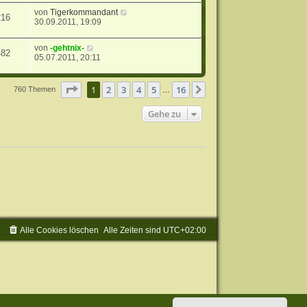
von
Tigerkommandant
216
30.09.2011, 19:09
von
-gehtnix-
482
05.07.2011, 20:11
Seite
1
von
16
1
2
3
4
5
16
Nächste
760 Themen
…
Gehe zu
Alle Cookies löschen
Alle Zeiten sind
UTC+02:00