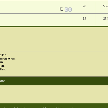
28
55
1
2
12
35
llen.
 erstellen.
rn.
hen.
llen.
icht