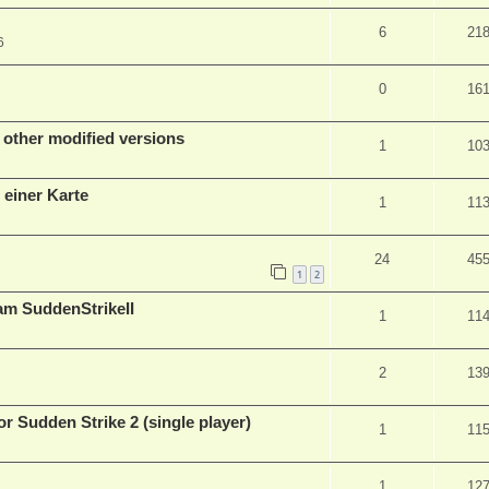
6
21
6
0
16
 other modified versions
1
10
 einer Karte
1
11
24
45
1
2
am SuddenStrikeII
1
11
2
13
r Sudden Strike 2 (single player)
1
11
1
12