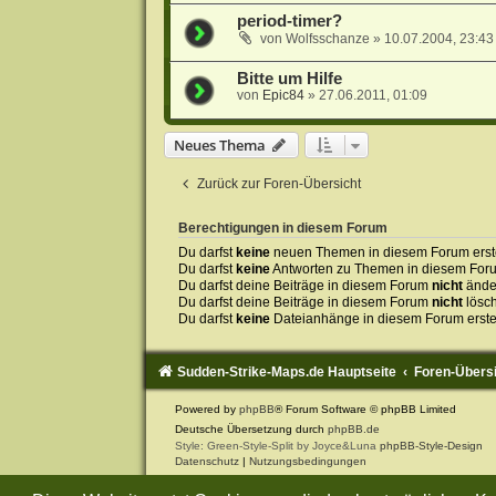
period-timer?
von
Wolfsschanze
»
10.07.2004, 23:43
Bitte um Hilfe
von
Epic84
»
27.06.2011, 01:09
Neues Thema
Zurück zur Foren-Übersicht
Berechtigungen in diesem Forum
Du darfst
keine
neuen Themen in diesem Forum erste
Du darfst
keine
Antworten zu Themen in diesem Forum
Du darfst deine Beiträge in diesem Forum
nicht
ände
Du darfst deine Beiträge in diesem Forum
nicht
lösc
Du darfst
keine
Dateianhänge in diesem Forum erste
Sudden-Strike-Maps.de Hauptseite
Foren-Übers
Powered by
phpBB
® Forum Software © phpBB Limited
Deutsche Übersetzung durch
phpBB.de
Style: Green-Style-Split by Joyce&Luna
phpBB-Style-Design
Datenschutz
|
Nutzungsbedingungen