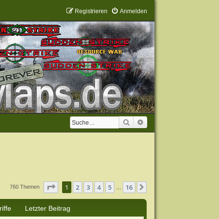
Registrieren
Anmelden
Suche
Erweiterte Suche
Seite
1
von
16
1
2
3
4
5
16
Nächste
760 Themen
…
iffe
Letzter Beitrag