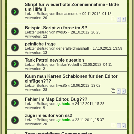
Skript für wiederholte Zoneneinnahme - Bitte
um Hilfe !!
Letzter Beitrag von
thomasmonte
«
09.11.2012, 01:18
Antworten:
20
1
2
Beispiel-Script zu force im SP
Letzter Beitrag von
hws85
«
28.10.2012, 20:25
Antworten:
12
peinliche frage
Letzter Beitrag von
generalfeldmarshall
«
17.10.2012, 13:59
Antworten:
12
Tank Patrol newbie question
Letzter Beitrag von
TristanYockell
«
23.08.2012, 04:11
Antworten:
2
Kann man Karten Schablonen für den Editor
einfügen???
Letzter Beitrag von
hws85
«
18.06.2012, 13:02
Antworten:
28
1
2
Fehler im Map Editor, Bug???
Letzter Beitrag von
-gehtnix-
«
24.12.2011, 15:28
Antworten:
5
züge im editor von ss2
Letzter Beitrag von
-gehtnix-
«
23.11.2011, 15:37
Antworten:
20
1
2