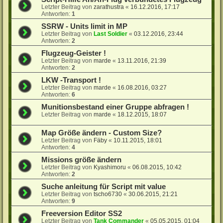
Letzter Beitrag von
zarathustra
«
16.12.2016, 17:17
Antworten:
1
SSRW - Units limit in MP
Letzter Beitrag von
Last Soldier
«
03.12.2016, 23:44
Antworten:
2
Flugzeug-Geister !
Letzter Beitrag von
marde
«
13.11.2016, 21:39
Antworten:
2
LKW -Transport !
Letzter Beitrag von
marde
«
16.08.2016, 03:27
Antworten:
6
Munitionsbestand einer Gruppe abfragen !
Letzter Beitrag von
marde
«
18.12.2015, 18:07
Map Größe ändern - Custom Size?
Letzter Beitrag von
Fäby
«
10.11.2015, 18:01
Antworten:
4
Missions größe ändern
Letzter Beitrag von
Kyashimoru
«
06.08.2015, 10:42
Antworten:
2
Suche anleitung für Script mit value
Letzter Beitrag von
tscho6730
«
30.06.2015, 21:21
Antworten:
9
Freeversion Editor SS2
Letzter Beitrag von
Tank Commander
«
05.05.2015, 01:04