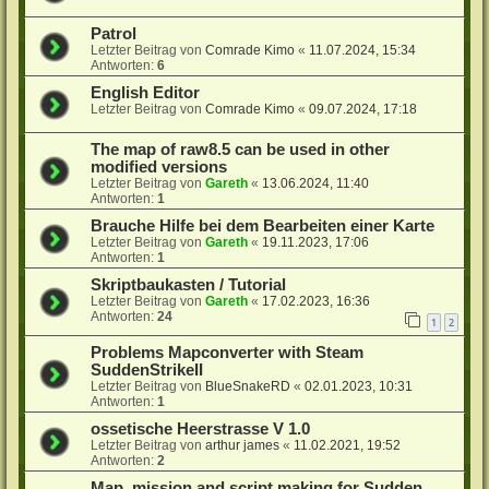
Patrol
Letzter Beitrag von
Comrade Kimo
«
11.07.2024, 15:34
Antworten:
6
English Editor
Letzter Beitrag von
Comrade Kimo
«
09.07.2024, 17:18
The map of raw8.5 can be used in other
modified versions
Letzter Beitrag von
Gareth
«
13.06.2024, 11:40
Antworten:
1
Brauche Hilfe bei dem Bearbeiten einer Karte
Letzter Beitrag von
Gareth
«
19.11.2023, 17:06
Antworten:
1
Skriptbaukasten / Tutorial
Letzter Beitrag von
Gareth
«
17.02.2023, 16:36
Antworten:
24
1
2
Problems Mapconverter with Steam
SuddenStrikeII
Letzter Beitrag von
BlueSnakeRD
«
02.01.2023, 10:31
Antworten:
1
ossetische Heerstrasse V 1.0
Letzter Beitrag von
arthur james
«
11.02.2021, 19:52
Antworten:
2
Map, mission and script making for Sudden