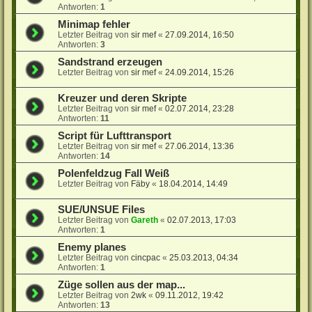
Antworten:
1
Minimap fehler
Letzter Beitrag von
sir mef
«
27.09.2014, 16:50
Antworten:
3
Sandstrand erzeugen
Letzter Beitrag von
sir mef
«
24.09.2014, 15:26
Kreuzer und deren Skripte
Letzter Beitrag von
sir mef
«
02.07.2014, 23:28
Antworten:
11
Script für Lufttransport
Letzter Beitrag von
sir mef
«
27.06.2014, 13:36
Antworten:
14
Polenfeldzug Fall Weiß
Letzter Beitrag von
Fäby
«
18.04.2014, 14:49
SUE/UNSUE Files
Letzter Beitrag von
Gareth
«
02.07.2013, 17:03
Antworten:
1
Enemy planes
Letzter Beitrag von
cincpac
«
25.03.2013, 04:34
Antworten:
1
Züge sollen aus der map...
Letzter Beitrag von
2wk
«
09.11.2012, 19:42
Antworten:
13