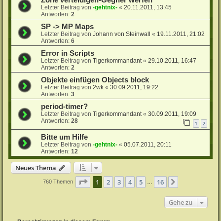
Zone verteidigen-Gegner werfen
Letzter Beitrag von
-gehtnix-
«
20.11.2011, 13:45
Antworten:
2
SP -> MP Maps
Letzter Beitrag von
Johann von Steinwall
«
19.11.2011, 21:02
Antworten:
6
Error in Scripts
Letzter Beitrag von
Tigerkommandant
«
29.10.2011, 16:47
Antworten:
2
Objekte einfügen Objects block
Letzter Beitrag von
2wk
«
30.09.2011, 19:22
Antworten:
3
period-timer?
Letzter Beitrag von
Tigerkommandant
«
30.09.2011, 19:09
Antworten:
28
1
2
Bitte um Hilfe
Letzter Beitrag von
-gehtnix-
«
05.07.2011, 20:11
Antworten:
12
Neues Thema
Seite
1
von
16
1
2
3
4
5
16
Nächste
760 Themen
…
Gehe zu