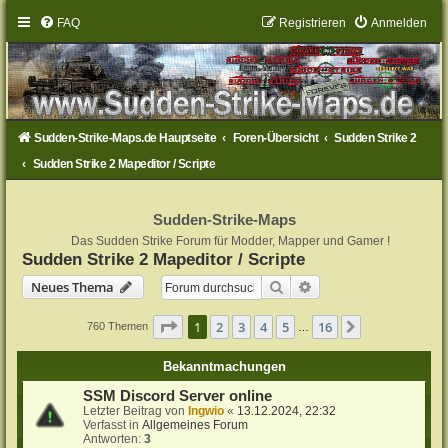
FAQ
Registrieren
Anmelden
Sudden-Strike-Maps.de Hauptseite
Foren-Übersicht
Sudden Strike 2
Sudden Strike 2 Mapeditor / Scripte
Sudden-Strike-Maps
Das Sudden Strike Forum für Modder, Mapper und Gamer !
Sudden Strike 2 Mapeditor / Scripte
Suche
Erweiterte Suche
Neues Thema
Seite
1
von
16
1
2
3
4
5
16
Nächste
760 Themen
…
Bekanntmachungen
SSM Discord Server online
Letzter Beitrag von
Ingwio
«
13.12.2024, 22:32
Verfasst in
Allgemeines Forum
Antworten:
3