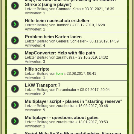
Strike 2 (single player)
Letzter Beitrag von
Comrade Kimo
«
03.01.2021, 16:39
Antworten:
1
Hilfe beim nachschub erstellen
Letzter Beitrag von
Jumbo67
«
03.12.2019, 16:28
Antworten:
1
Problem beim Karten laden
Letzter Beitrag von
General Schlesier
«
30.11.2019, 14:39
Antworten:
4
MapConverter: Help with file path
Letzter Beitrag von
zarathustra
«
29.10.2019, 14:32
Antworten:
3
hilfe scripte
Letzter Beitrag von
tom
«
23.08.2017, 06:41
Antworten:
1
LKW Transport ?
Letzter Beitrag von
Paraminator
«
05.04.2017, 20:04
Antworten:
2
Multiplayer script - planes in "starting reserve"
Letzter Beitrag von
zarathustra
«
15.03.2017, 00:46
Antworten:
5
Multiplayer - questions about gates
Letzter Beitrag von
zarathustra
«
13.01.2017, 09:53
Antworten:
1
Script-Hilfe An/An-Flug verbündetes Flugzeug