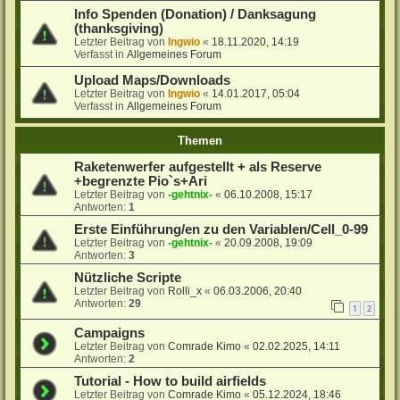
Info Spenden (Donation) / Danksagung
(thanksgiving)
Letzter Beitrag von
Ingwio
«
18.11.2020, 14:19
Verfasst in
Allgemeines Forum
Upload Maps/Downloads
Letzter Beitrag von
Ingwio
«
14.01.2017, 05:04
Verfasst in
Allgemeines Forum
Themen
Raketenwerfer aufgestellt + als Reserve
+begrenzte Pio`s+Ari
Letzter Beitrag von
-gehtnix-
«
06.10.2008, 15:17
Antworten:
1
Erste Einführung/en zu den Variablen/Cell_0-99
Letzter Beitrag von
-gehtnix-
«
20.09.2008, 19:09
Antworten:
3
Nützliche Scripte
Letzter Beitrag von
Rolli_x
«
06.03.2006, 20:40
Antworten:
29
1
2
Campaigns
Letzter Beitrag von
Comrade Kimo
«
02.02.2025, 14:11
Antworten:
2
Tutorial - How to build airfields
Letzter Beitrag von
Comrade Kimo
«
05.12.2024, 18:46