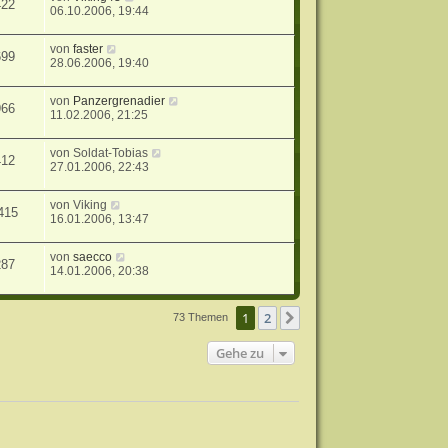
422
06.10.2006, 19:44
von
faster
699
28.06.2006, 19:40
von
Panzergrenadier
966
11.02.2006, 21:25
von
Soldat-Tobias
412
27.01.2006, 22:43
von
Viking
415
16.01.2006, 13:47
von
saecco
287
14.01.2006, 20:38
1
2
Nächste
73 Themen
Gehe zu