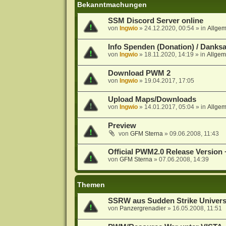
Bekanntmachungen
SSM Discord Server online
von
Ingwio
»
24.12.2020, 00:54
» in
Allge
Info Spenden (Donation) / Danks
von
Ingwio
»
18.11.2020, 14:19
» in
Allgem
Download PWM 2
von
Ingwio
»
19.04.2017, 17:05
Upload Maps/Downloads
von
Ingwio
»
14.01.2017, 05:04
» in
Allge
Preview
von
GFM Sterna
»
09.06.2008, 11:43
Official PWM2.0 Release Version +
von
GFM Sterna
»
07.06.2008, 14:39
Themen
SSRW aus Sudden Strike Univer
von
Panzergrenadier
»
16.05.2008, 11:51