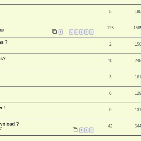
5
19
125
156
:56
1
5
6
7
8
9
…
as ?
2
15
ps?
10
24
3
16
0
12
r !
0
13
wnload ?
42
64
27
1
2
3