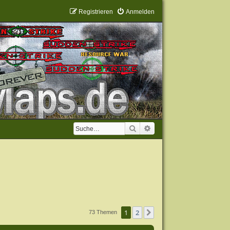
Registrieren
Anmelden
Suche
Erweiterte Suche
1
2
Nächste
73 Themen