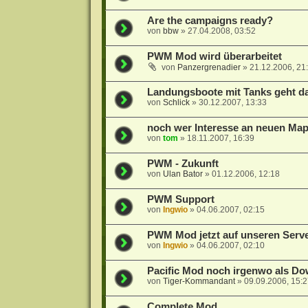
Are the campaigns ready?
von
bbw
»
27.04.2008, 03:52
PWM Mod wird überarbeitet
von
Panzergrenadier
»
21.12.2006, 21
Landungsboote mit Tanks geht d
von
Schlick
»
30.12.2007, 13:33
noch wer Interesse an neuen Ma
von
tom
»
18.11.2007, 16:39
PWM - Zukunft
von
Ulan Bator
»
01.12.2006, 12:18
PWM Support
von
Ingwio
»
04.06.2007, 02:15
PWM Mod jetzt auf unseren Serve
von
Ingwio
»
04.06.2007, 02:10
Pacific Mod noch irgenwo als Do
von
Tiger-Kommandant
»
09.09.2006, 15:
Complete Mod