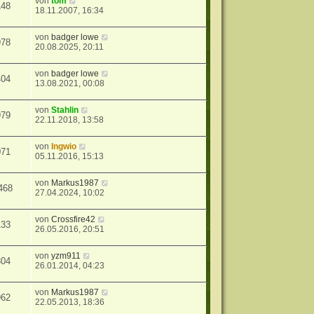
von
tom
148
18.11.2007, 16:34
von
badger lowe
978
20.08.2025, 20:11
von
badger lowe
404
13.08.2021, 00:08
von
Stahlin
979
22.11.2018, 13:58
von
Ingwio
071
05.11.2016, 15:13
von
Markus1987
468
27.04.2024, 10:02
von
Crossfire42
133
26.05.2016, 20:51
von
yzm911
304
26.01.2014, 04:23
von
Markus1987
962
22.05.2013, 18:36