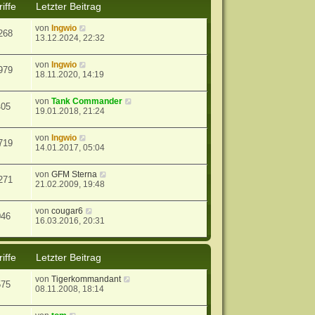
iffe
Letzter Beitrag
von
Ingwio
268
13.12.2024, 22:32
von
Ingwio
979
18.11.2020, 14:19
von
Tank Commander
405
19.01.2018, 21:24
von
Ingwio
719
14.01.2017, 05:04
von
GFM Sterna
271
21.02.2009, 19:48
von
cougar6
046
16.03.2016, 20:31
iffe
Letzter Beitrag
von
Tigerkommandant
575
08.11.2008, 18:14