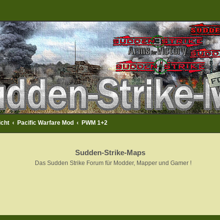
icht
Pacific Warfare Mod
PWM 1+2
Sudden-Strike-Maps
Das Sudden Strike Forum für Modder, Mapper und Gamer !
rweiterte Suche