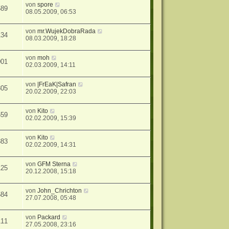
von
spore
589
08.05.2009, 06:53
von
mr.WujekDobraRada
134
08.03.2009, 18:28
von
moh
001
02.03.2009, 14:11
von
|FrEaK|Safran
805
20.02.2009, 22:03
von
Kito
559
02.02.2009, 15:39
von
Kito
883
02.02.2009, 14:31
von
GFM Sterna
125
20.12.2008, 15:18
von
John_Chrichton
584
27.07.2008, 05:48
von
Packard
111
27.05.2008, 23:16