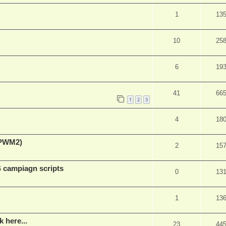
1
13
10
25
6
19
41
66
1
2
3
4
18
(PWM2)
2
15
 campiagn scripts
0
13
1
13
 here...
23
44