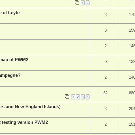
1
2
 of Leyte
3
17
3
15
2
14
P map of PWM2
0
13
 Kampagne?
2
14
52
88
1
2
3
4
ers and New England Islands)
3
20
rt testing version PWM2
2
15