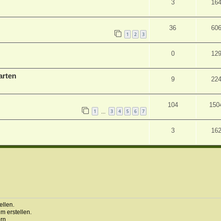
3
16
36
60
1
2
3
0
12
arten
9
22
104
150
1
3
4
5
6
7
…
3
16
llen.
 erstellen.
rn.