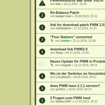
PWM/Resource War unter VISTA
von
tom
»
18.11.2007, 16:34
Re-Balance Patch
von
badger lowe
»
20.08.2025, 20:11
link for download patch PWM 2.0
von
mohthebest
»
17.12.2014, 21:41
"Four Nations" converted
von
Stahlin
»
22.11.2018, 13:58
download link PWM2.0
von
Яшка
»
04.11.2016, 14:38
Neues Update für PWM in Produk
von
cougar6
»
14.12.2015, 09:54
Wo ist der Switcher im Verzeichn
von
Crossfire42
»
26.05.2016, 20:51
does PWM have 2.1.1 version?
von
yzm911
»
26.01.2014, 04:23
2 Fragen zum PWM mod
von
Markus1987
»
21.05.2013, 18:31