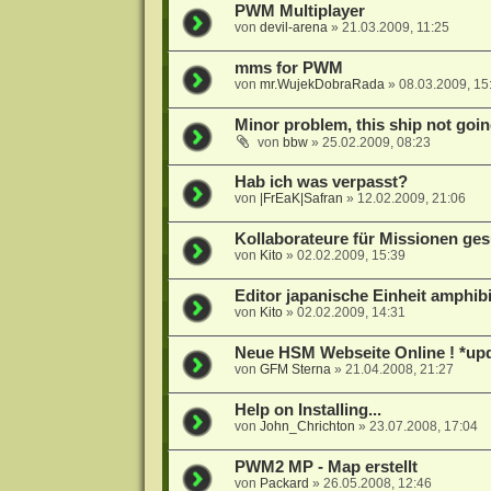
PWM Multiplayer
von
devil-arena
»
21.03.2009, 11:25
mms for PWM
von
mr.WujekDobraRada
»
08.03.2009, 15
Minor problem, this ship not goin
von
bbw
»
25.02.2009, 08:23
Hab ich was verpasst?
von
|FrEaK|Safran
»
12.02.2009, 21:06
Kollaborateure für Missionen ge
von
Kito
»
02.02.2009, 15:39
Editor japanische Einheit amphib
von
Kito
»
02.02.2009, 14:31
Neue HSM Webseite Online ! *up
von
GFM Sterna
»
21.04.2008, 21:27
Help on Installing...
von
John_Chrichton
»
23.07.2008, 17:04
PWM2 MP - Map erstellt
von
Packard
»
26.05.2008, 12:46