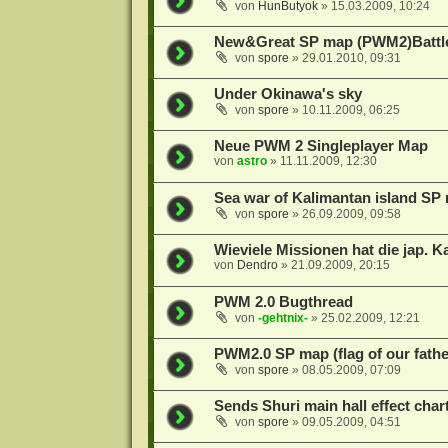
von
HunButyok
»
15.03.2009, 10:24
New&Great SP map (PWM2)Battle
von
spore
»
29.01.2010, 09:31
Under Okinawa's sky
von
spore
»
10.11.2009, 06:25
Neue PWM 2 Singleplayer Map
von
astro
»
11.11.2009, 12:30
Sea war of Kalimantan island S
von
spore
»
26.09.2009, 09:58
Wieviele Missionen hat die jap.
von
Dendro
»
21.09.2009, 20:15
PWM 2.0 Bugthread
von
-gehtnix-
»
25.02.2009, 12:21
PWM2.0 SP map (flag of our fath
von
spore
»
08.05.2009, 07:09
Sends Shuri main hall effect cha
von
spore
»
09.05.2009, 04:51