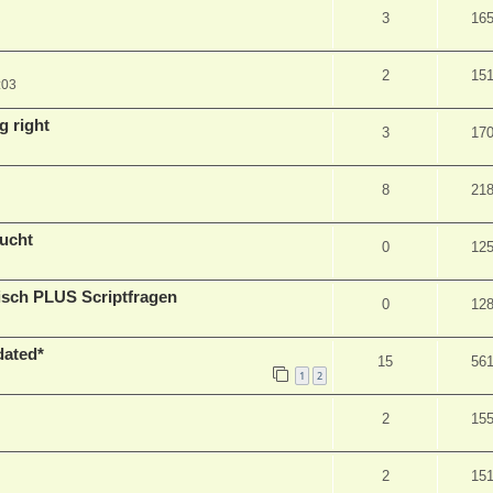
3
16
2
15
:03
g right
3
17
8
21
sucht
0
12
isch PLUS Scriptfragen
0
12
dated*
15
56
1
2
2
15
2
15