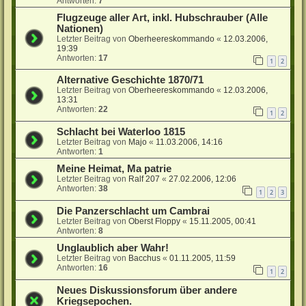
Antworten:
7
Flugzeuge aller Art, inkl. Hubschrauber (Alle
Nationen)
Letzter Beitrag von
Oberheereskommando
«
12.03.2006,
19:39
Antworten:
17
1
2
Alternative Geschichte 1870/71
Letzter Beitrag von
Oberheereskommando
«
12.03.2006,
13:31
Antworten:
22
1
2
Schlacht bei Waterloo 1815
Letzter Beitrag von
Majo
«
11.03.2006, 14:16
Antworten:
1
Meine Heimat, Ma patrie
Letzter Beitrag von
Ralf 207
«
27.02.2006, 12:06
Antworten:
38
1
2
3
Die Panzerschlacht um Cambrai
Letzter Beitrag von
Oberst Floppy
«
15.11.2005, 00:41
Antworten:
8
Unglaublich aber Wahr!
Letzter Beitrag von
Bacchus
«
01.11.2005, 11:59
Antworten:
16
1
2
Neues Diskussionsforum über andere
Kriegsepochen.