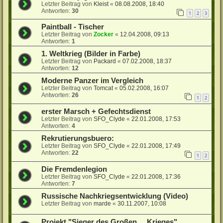
Letzter Beitrag von
Kleist
«
08.08.2008, 18:40
Antworten:
30
1
2
3
Paintball - Tischer
Letzter Beitrag von
Zocker
«
12.04.2008, 09:13
Antworten:
1
1. Weltkrieg (Bilder in Farbe)
Letzter Beitrag von
Packard
«
07.02.2008, 18:37
Antworten:
12
Moderne Panzer im Vergleich
Letzter Beitrag von
Tomcat
«
05.02.2008, 16:07
Antworten:
26
1
2
erster Marsch + Gefechtsdienst
Letzter Beitrag von
SFO_Clyde
«
22.01.2008, 17:53
Antworten:
4
Rekrutierungsbuero:
Letzter Beitrag von
SFO_Clyde
«
22.01.2008, 17:49
Antworten:
22
1
2
Die Fremdenlegion
Letzter Beitrag von
SFO_Clyde
«
22.01.2008, 17:36
Antworten:
7
Russische Nachkriegsentwicklung (Video)
Letzter Beitrag von
marde
«
30.11.2007, 10:08
Projekt "Sieger des Großen ... Krieges"