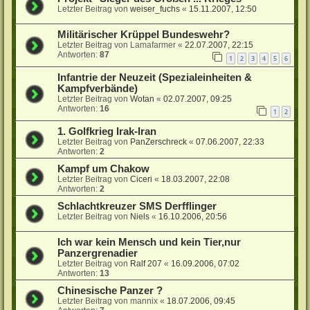
Letzter Beitrag von
weiser_fuchs
«
15.11.2007, 12:50
Militärischer Krüppel Bundeswehr?
Letzter Beitrag von
Lamafarmer
«
22.07.2007, 22:15
Antworten:
87
1
2
3
4
5
6
Infantrie der Neuzeit (Spezialeinheiten &
Kampfverbände)
Letzter Beitrag von
Wotan
«
02.07.2007, 09:25
Antworten:
16
1
2
1. Golfkrieg Irak-Iran
Letzter Beitrag von
PanZerschreck
«
07.06.2007, 22:33
Antworten:
2
Kampf um Chakow
Letzter Beitrag von
Ciceri
«
18.03.2007, 22:08
Antworten:
2
Schlachtkreuzer SMS Derfflinger
Letzter Beitrag von
Niels
«
16.10.2006, 20:56
Ich war kein Mensch und kein Tier,nur
Panzergrenadier
Letzter Beitrag von
Ralf 207
«
16.09.2006, 07:02
Antworten:
13
Chinesische Panzer ?
Letzter Beitrag von
mannix
«
18.07.2006, 09:45