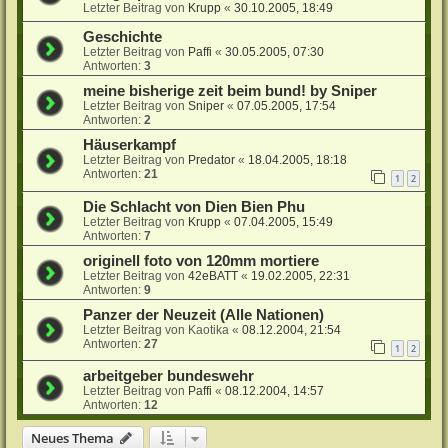
Letzter Beitrag von
Krupp
«
30.10.2005, 18:49
Geschichte
Letzter Beitrag von
Paffi
«
30.05.2005, 07:30
Antworten:
3
meine bisherige zeit beim bund! by Sniper
Letzter Beitrag von
Sniper
«
07.05.2005, 17:54
Antworten:
2
Häuserkampf
Letzter Beitrag von
Predator
«
18.04.2005, 18:18
Antworten:
21
1
2
Die Schlacht von Dien Bien Phu
Letzter Beitrag von
Krupp
«
07.04.2005, 15:49
Antworten:
7
originell foto von 120mm mortiere
Letzter Beitrag von
42eBATT
«
19.02.2005, 22:31
Antworten:
9
Panzer der Neuzeit (Alle Nationen)
Letzter Beitrag von
Kaotika
«
08.12.2004, 21:54
Antworten:
27
1
2
arbeitgeber bundeswehr
Letzter Beitrag von
Paffi
«
08.12.2004, 14:57
Antworten:
12
Neues Thema