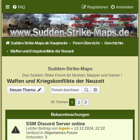
FAQ
Registrieren
Anmelden
Sudden-Strike-Maps.de Hauptseite
Foren-Übersicht
Geschichte
Waffen und Kriegskonflikte der Neuzeit
Sudden-Strike-Maps
Das Sudden Strike Forum für Modder, Mapper und Gamer !
Waffen und Kriegskonflikte der Neuzeit
Suche
Erweiterte Suche
Neues Thema
1
2
Nächste
66 Themen
Bekanntmachungen
SSM Discord Server online
Letzter Beitrag von
Ingwio
«
13.12.2024, 22:32
Verfasst in
Allgemeines Forum
Antworten:
3