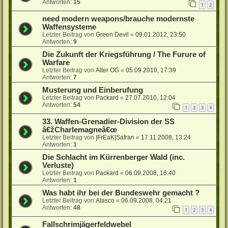
Antworten:
15
1
2
need modern weapons/brauche modernste
Waffensysteme
Letzter Beitrag von
Green Devil
«
09.01.2012, 23:50
Antworten:
9
Die Zukunft der Kriegsführung / The Furure of
Warfare
Letzter Beitrag von
Alter OG
«
05.09.2010, 17:39
Antworten:
7
Musterung und Einberufung
Letzter Beitrag von
Packard
«
27.07.2010, 12:04
Antworten:
54
1
2
3
4
33. Waffen-Grenadier-Division der SS
â€žCharlemagneâ€œ
Letzter Beitrag von
|FrEaK|Safran
«
17.11.2008, 13:24
Antworten:
1
Die Schlacht im Kürrenberger Wald (inc.
Verluste)
Letzter Beitrag von
Packard
«
06.09.2008, 16:40
Antworten:
1
Was habt ihr bei der Bundeswehr gemacht ?
Letzter Beitrag von
Atasco
«
06.09.2008, 04:21
Antworten:
48
1
2
3
4
Fallschrimjägerfeldwebel