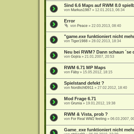
Sind 6.6 Maps auf RWM 8.0 spiel
von
Markus1987
»
12.01.2013, 06:34
Error
von
Peace
»
22.03.2013, 08:40
"game.exe funktioniert nicht meh
von
Tiger1988
»
28.02.2013, 18:34
Neu bei RWM? Dann schaun ´se do
von
Gojira
»
21.01.2007, 20:53
RWM 6.71 MP Maps
von
Fäby
»
15.05.2012, 18:15
Spielstand defekt ?
von
Nordlicht0911
»
27.02.2012, 18:40
Mod Frage 6.71
von
Grunia
»
19.01.2012, 19:38
RWM & Vista, prob ?
von
For Real WW2 feeling
»
06.03.2007, 0
Game_exe funktioniert nicht meh