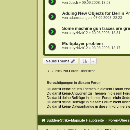
von
Josch
»
09.09.2008, 18:53
Adding New Objects for Berlin Pr
von
adamstrange
»
07.09.2008, 22:23
Some machine gun traces are gr
von
creyzi4zb12
»
30.08.2008, 18:31
Multiplayer problem
von
creyzi4zb12
»
03.08.2008, 18:17
Neues Thema
Zurück zur Foren-Übersicht
Berechtigungen in diesem Forum
Du darfst
keine
neuen Themen in diesem Forum erste
Du darfst
keine
Antworten zu Themen in diesem Forum
Du darfst deine Beiträge in diesem Forum
nicht
ände
Du darfst deine Beiträge in diesem Forum
nicht
lösc
Du darfst
keine
Dateianhänge in diesem Forum erste
Sudden-Strike-Maps.de Hauptseite
Foren-Übers