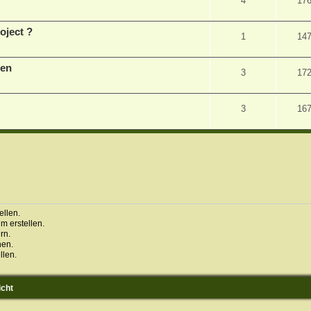
4
17
oject ?
1
14
een
3
17
3
16
llen.
 erstellen.
rn.
hen.
llen.
icht