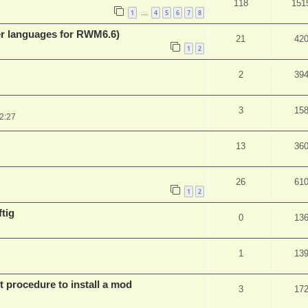
118
151
1
4
5
6
7
8
…
er languages for RWM6.6)
21
42
1
2
2
39
3
15
2:27
13
36
26
61
1
2
tig
0
13
1
13
t procedure to install a mod
3
17