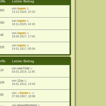
iffe
Letzter Beitrag
von
Ingwio
950
13.12.2024, 22:32
von
Ingwio
566
18.11.2020, 14:19
von
Ingwio
546
19.04.2017, 17:02
von
Ingwio
330
14.01.2017, 05:04
iffe
Letzter Beitrag
von
uwe72dd
124
03.01.2014, 11:45
von
12ss
109
10.01.2012, 13:43
von
-=Slyder=-
785
27.06.2007, 18:08
von
HeavyPershing