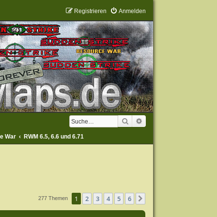
Registrieren
Anmelden
Suche
Erweiterte Suche
ce War
RWM 6.5, 6.6 und 6.71
1
2
3
4
5
6
Nächste
277 Themen