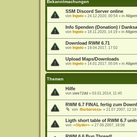
Bekanntmachungen
SSM Discord Server online
von
Ingwio
»
24.12.2020, 00:54
» in
Allge
Info Spenden (Donation) / Danks
von
Ingwio
»
18.11.2020, 14:19
» in
Allgem
Download RWM 6.71
von
Ingwio
»
19.04.2017, 17:02
Upload Maps/Downloads
von
Ingwio
»
14.01.2017, 05:04
» in
Allge
Themen
Hilfe
von
uwe72dd
»
03.01.2014, 11:45
RWM 6.7 FINAL fertig zum Down
von
-Barbarossa-
»
21.07.2007, 12:18
Ligth short table of RWM 6.7 unit
von
-=Slyder=-
»
27.06.2007, 18:08
RWM 6.6 Bug Thread!