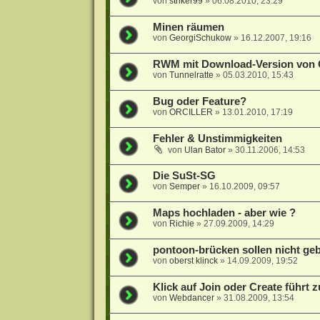
von
striker99
»
06.08.2010, 23:29
Minen räumen
von
GeorgiSchukow
»
16.12.2007, 19:16
RWM mit Download-Version von
von
Tunnelratte
»
05.03.2010, 15:43
Bug oder Feature?
von
ORCILLER
»
13.01.2010, 17:19
Fehler & Unstimmigkeiten
von
Ulan Bator
»
30.11.2006, 14:53
Die SuSt-SG
von
Semper
»
16.10.2009, 09:57
Maps hochladen - aber wie ?
von
Richie
»
27.09.2009, 14:29
pontoon-brücken sollen nicht ge
von
oberst klinck
»
14.09.2009, 19:52
Klick auf Join oder Create führt 
von
Webdancer
»
31.08.2009, 13:54