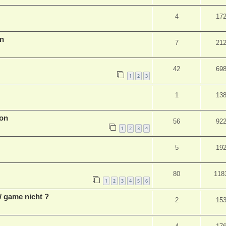
4
17
en
7
21
42
69
1
2
3
1
13
ion
56
92
1
2
3
4
5
19
80
118
1
2
3
4
5
6
/ game nicht ?
2
15