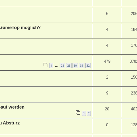
6
20
 GameTop möglich?
4
18
4
17
479
378
1
28
29
30
31
32
…
2
15
9
23
baut werden
20
40
1
2
zu Absturz
0
12