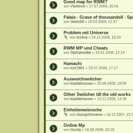
Good map for RWM?
von
Vlaminck
»
17.07.2009, 20:54
Falais - Grave of thousandsII - Spi
von
Stebo69
»
18.04.2009, 21:37
Problem mit Universe
von
Ins4ne
»
29.12.2008, 16:33
RWM MP und Cheats
von
Stahlgewitter
»
15.01.2008, 12:19
Hamachi
von
Icer1981
»
23.07.2008, 17:17
Ausweichswitcher
von
kopfabhassan
»
25.09.2008, 18:56
Other Switcher till the old works
von
kopfabhassan
»
13.12.2008, 14:26
Einheitenwünsche
von
GeorgiSchukow
»
18.12.2007, 15:
Online Mp
von
Grunty
»
16.08.2008, 20:18