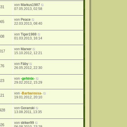
von
Markus1987
831
07.05.2013, 02:58
von
Peace
365
22.03.2013, 08:40
von
Tiger1988
608
01.03.2013, 16:14
von
Marxer
017
15.10.2012, 12:21
von
Fäby
176
26.05.2012, 22:30
von
-gehtnix-
023
29.02.2012, 15:29
von
-Barbarossa-
421
19.01.2012, 20:10
von
Goranski
928
13.08.2011, 13:35
von
striker99
026
06.08.2010, 23:29