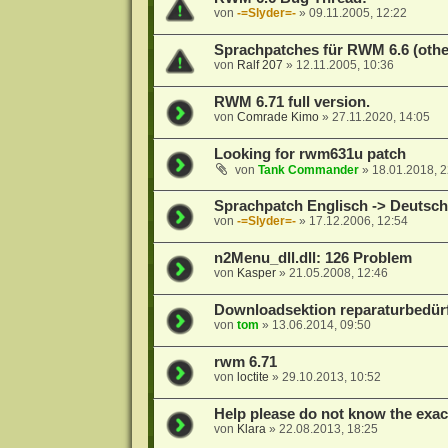
von
-=Slyder=-
»
09.11.2005, 12:22
Sprachpatches für RWM 6.6 (oth
von
Ralf 207
»
12.11.2005, 10:36
RWM 6.71 full version.
von
Comrade Kimo
»
27.11.2020, 14:05
Looking for rwm631u patch
von
Tank Commander
»
18.01.2018, 2
Sprachpatch Englisch -> Deutsch
von
-=Slyder=-
»
17.12.2006, 12:54
n2Menu_dll.dll: 126 Problem
von
Kasper
»
21.05.2008, 12:46
Downloadsektion reparaturbedürf
von
tom
»
13.06.2014, 09:50
rwm 6.71
von
loctite
»
29.10.2013, 10:52
Help please do not know the exac
von
Klara
»
22.08.2013, 18:25