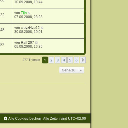
686
10.09.2008, 19:44
von
Tijn
732
07.09.2008, 23:28
von
creyzi4zb12
248
30.08.2008, 19:01
von
Ralf 207
782
05.08.2008, 16:35
1
2
3
4
5
6
Nächste
277 Themen
Gehe zu
Alle Cookies löschen
Alle Zeiten sind
UTC+02:00