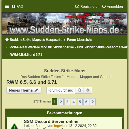
FAQ
Registrieren
Anmelden
Sudden-Strike-Maps.de Hauptseite
Foren-Übersicht
RWM - Real Warfare Mod für Sudden Strike 2 und Sudden Strike Ressorce War
RWM 6.5, 6.6 und 6.71
Sudden-Strike-Maps
Das Sudden Strike Forum für Modder, Mapper und Gamer !
RWM 6.5, 6.6 und 6.71
Suche
Erweiterte Suche
Neues Thema
1
2
3
4
5
6
Nächste
277 Themen
Bekanntmachungen
SSM Discord Server online
Letzter Beitrag von
Ingwio
«
13.12.2024, 22:32