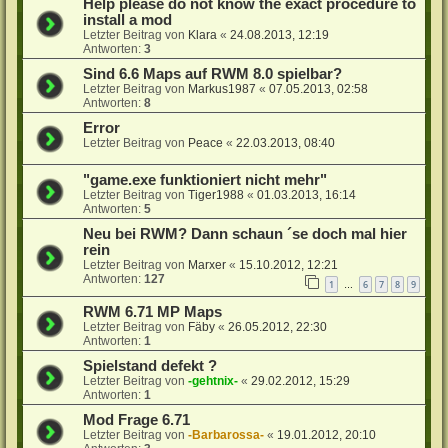
Help please do not know the exact procedure to
install a mod
Letzter Beitrag von
Klara
«
24.08.2013, 12:19
Antworten:
3
Sind 6.6 Maps auf RWM 8.0 spielbar?
Letzter Beitrag von
Markus1987
«
07.05.2013, 02:58
Antworten:
8
Error
Letzter Beitrag von
Peace
«
22.03.2013, 08:40
"game.exe funktioniert nicht mehr"
Letzter Beitrag von
Tiger1988
«
01.03.2013, 16:14
Antworten:
5
Neu bei RWM? Dann schaun ´se doch mal hier
rein
Letzter Beitrag von
Marxer
«
15.10.2012, 12:21
Antworten:
127
1
6
7
8
9
…
RWM 6.71 MP Maps
Letzter Beitrag von
Fäby
«
26.05.2012, 22:30
Antworten:
1
Spielstand defekt ?
Letzter Beitrag von
-gehtnix-
«
29.02.2012, 15:29
Antworten:
1
Mod Frage 6.71
Letzter Beitrag von
-Barbarossa-
«
19.01.2012, 20:10