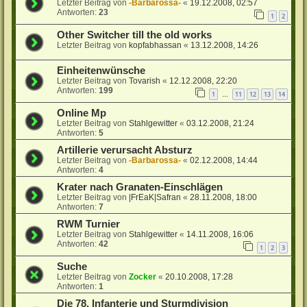
Letzter Beitrag von
-Barbarossa-
«
19.12.2008, 02:57
Antworten:
23
1
2
Other Switcher till the old works
Letzter Beitrag von
kopfabhassan
«
13.12.2008, 14:26
Einheitenwünsche
Letzter Beitrag von
Tovarish
«
12.12.2008, 22:20
Antworten:
199
1
11
12
13
14
…
Online Mp
Letzter Beitrag von
Stahlgewitter
«
03.12.2008, 21:24
Antworten:
5
Artillerie verursacht Absturz
Letzter Beitrag von
-Barbarossa-
«
02.12.2008, 14:44
Antworten:
4
Krater nach Granaten-Einschlägen
Letzter Beitrag von
|FrEaK|Safran
«
28.11.2008, 18:00
Antworten:
7
RWM Turnier
Letzter Beitrag von
Stahlgewitter
«
14.11.2008, 16:06
Antworten:
42
1
2
3
Suche
Letzter Beitrag von
Zocker
«
20.10.2008, 17:28
Antworten:
1
Die 78. Infanterie und Sturmdivision