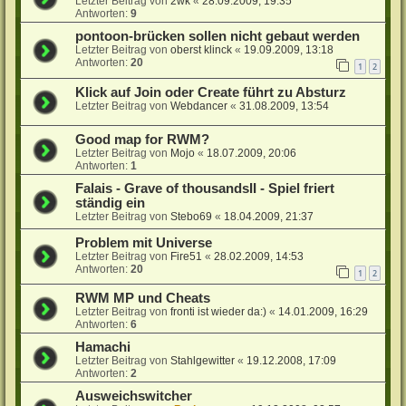
Letzter Beitrag von
2wk
«
28.09.2009, 19:35
Antworten:
9
pontoon-brücken sollen nicht gebaut werden
Letzter Beitrag von
oberst klinck
«
19.09.2009, 13:18
Antworten:
20
1
2
Klick auf Join oder Create führt zu Absturz
Letzter Beitrag von
Webdancer
«
31.08.2009, 13:54
Good map for RWM?
Letzter Beitrag von
Mojo
«
18.07.2009, 20:06
Antworten:
1
Falais - Grave of thousandsII - Spiel friert
ständig ein
Letzter Beitrag von
Stebo69
«
18.04.2009, 21:37
Problem mit Universe
Letzter Beitrag von
Fire51
«
28.02.2009, 14:53
Antworten:
20
1
2
RWM MP und Cheats
Letzter Beitrag von
fronti ist wieder da:)
«
14.01.2009, 16:29
Antworten:
6
Hamachi
Letzter Beitrag von
Stahlgewitter
«
19.12.2008, 17:09
Antworten:
2
Ausweichswitcher