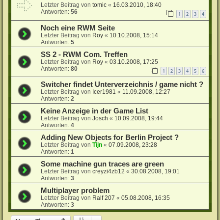
Letzter Beitrag von
tomic
«
16.03.2010, 18:40
Antworten:
56
1
2
3
4
Noch eine RWM Seite
Letzter Beitrag von
Roy
«
10.10.2008, 15:14
Antworten:
5
SS 2 - RWM Com. Treffen
Letzter Beitrag von
Roy
«
03.10.2008, 17:25
Antworten:
80
1
2
3
4
5
6
Switcher findet Unterverzeichnis / game nicht ?
Letzter Beitrag von
Icer1981
«
11.09.2008, 12:27
Antworten:
2
Keine Anzeige in der Game List
Letzter Beitrag von
Josch
«
10.09.2008, 19:44
Antworten:
4
Adding New Objects for Berlin Project ?
Letzter Beitrag von
Tijn
«
07.09.2008, 23:28
Antworten:
1
Some machine gun traces are green
Letzter Beitrag von
creyzi4zb12
«
30.08.2008, 19:01
Antworten:
3
Multiplayer problem
Letzter Beitrag von
Ralf 207
«
05.08.2008, 16:35
Antworten:
3