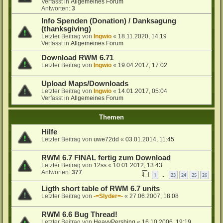
Verfasst in
Allgemeines Forum
Antworten:
3
Info Spenden (Donation) / Danksagung
(thanksgiving)
Letzter Beitrag von
Ingwio
«
18.11.2020, 14:19
Verfasst in
Allgemeines Forum
Download RWM 6.71
Letzter Beitrag von
Ingwio
«
19.04.2017, 17:02
Upload Maps/Downloads
Letzter Beitrag von
Ingwio
«
14.01.2017, 05:04
Verfasst in
Allgemeines Forum
Themen
Hilfe
Letzter Beitrag von
uwe72dd
«
03.01.2014, 11:45
RWM 6.7 FINAL fertig zum Download
Letzter Beitrag von
12ss
«
10.01.2012, 13:43
Antworten:
377
1
23
24
25
26
…
Ligth short table of RWM 6.7 units
Letzter Beitrag von
-=Slyder=-
«
27.06.2007, 18:08
RWM 6.6 Bug Thread!
Letzter Beitrag von
HeavyPershing
«
16.10.2006, 19:19