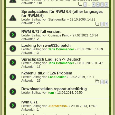
Antworten:
118
1
5
6
7
8
…
Sprachpatches für RWM 6.6 (other languages
for RWM6.6)
Letzter Beitrag von
Stahlgewitter
«
12.10.2006, 14:21
Antworten:
21
1
2
RWM 6.71 full version.
Letzter Beitrag von
Comrade Kimo
«
27.01.2021, 16:34
Antworten:
2
Looking for rwm631u patch
Letzter Beitrag von
Tank Commander
«
01.05.2020, 14:19
Antworten:
3
Sprachpatch Englisch -> Deutsch
Letzter Beitrag von
Tank Commander
«
08.06.2019, 03:47
Antworten:
13
n2Menu_dll.dll: 126 Problem
Letzter Beitrag von
Last Soldier
«
10.02.2019, 21:11
Antworten:
26
1
2
Downloadsektion reparaturbedürftig
Letzter Beitrag von
tom
«
13.06.2014, 09:50
rwm 6.71
Letzter Beitrag von
-Barbarossa-
«
29.10.2013, 12:40
Antworten:
1