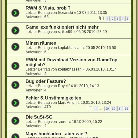
Antworten:
3
RWM & Vista, prob ?
Letzter Beitrag von
Goranski
«
13.08.2011, 13:35
Antworten:
63
1
2
3
4
5
Game_exe funktioniert nicht mehr
Letzter Beitrag von
striker99
«
06.08.2010, 23:29
Minen räumen
Letzter Beitrag von
kopfabhassan
«
20.05.2010, 16:50
Antworten:
6
RWM mit Download-Version von GameTop
möglich?
Letzter Beitrag von
kopfabhassan
«
06.03.2010, 13:17
Antworten:
4
Bug oder Feature?
Letzter Beitrag von
Roy
«
14.01.2010, 14:13
Antworten:
4
Fehler & Unstimmigkeiten
Letzter Beitrag von
Marc Anton
«
10.01.2010, 13:24
Antworten:
479
1
29
30
31
32
…
Die SuSt-SG
Letzter Beitrag von
-zero-
«
16.10.2009, 15:22
Antworten:
2
Maps hochladen - aber wie ?