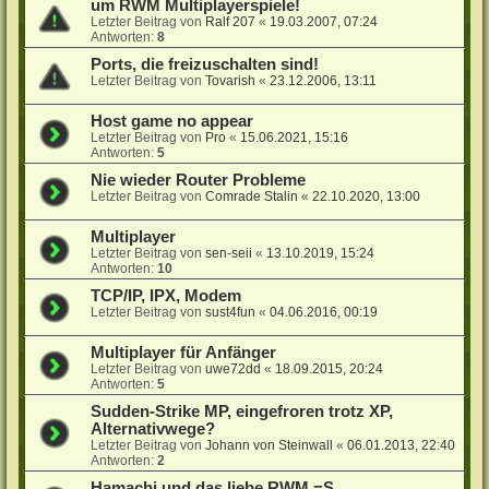
um RWM Multiplayerspiele!
Letzter Beitrag von
Ralf 207
«
19.03.2007, 07:24
Antworten:
8
Ports, die freizuschalten sind!
Letzter Beitrag von
Tovarish
«
23.12.2006, 13:11
Host game no appear
Letzter Beitrag von
Pro
«
15.06.2021, 15:16
Antworten:
5
Nie wieder Router Probleme
Letzter Beitrag von
Comrade Stalin
«
22.10.2020, 13:00
Multiplayer
Letzter Beitrag von
sen-seii
«
13.10.2019, 15:24
Antworten:
10
TCP/IP, IPX, Modem
Letzter Beitrag von
sust4fun
«
04.06.2016, 00:19
Multiplayer für Anfänger
Letzter Beitrag von
uwe72dd
«
18.09.2015, 20:24
Antworten:
5
Sudden-Strike MP, eingefroren trotz XP,
Alternativwege?
Letzter Beitrag von
Johann von Steinwall
«
06.01.2013, 22:40
Antworten:
2
Hamachi und das liebe RWM =S