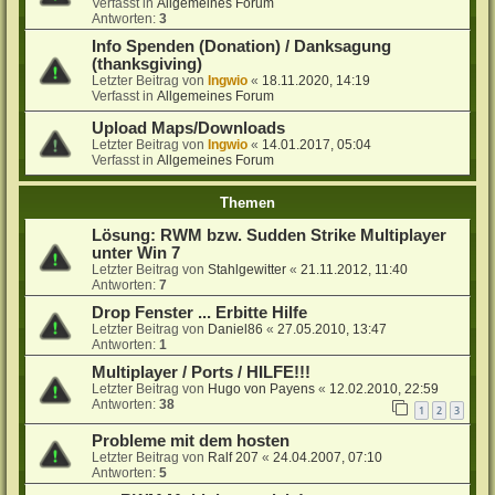
Verfasst in
Allgemeines Forum
Antworten:
3
Info Spenden (Donation) / Danksagung
(thanksgiving)
Letzter Beitrag von
Ingwio
«
18.11.2020, 14:19
Verfasst in
Allgemeines Forum
Upload Maps/Downloads
Letzter Beitrag von
Ingwio
«
14.01.2017, 05:04
Verfasst in
Allgemeines Forum
Themen
Lösung: RWM bzw. Sudden Strike Multiplayer
unter Win 7
Letzter Beitrag von
Stahlgewitter
«
21.11.2012, 11:40
Antworten:
7
Drop Fenster ... Erbitte Hilfe
Letzter Beitrag von
Daniel86
«
27.05.2010, 13:47
Antworten:
1
Multiplayer / Ports / HILFE!!!
Letzter Beitrag von
Hugo von Payens
«
12.02.2010, 22:59
Antworten:
38
1
2
3
Probleme mit dem hosten
Letzter Beitrag von
Ralf 207
«
24.04.2007, 07:10
Antworten:
5