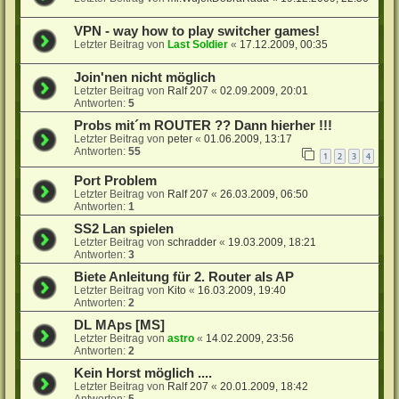
VPN - way how to play switcher games!
Letzter Beitrag von
Last Soldier
«
17.12.2009, 00:35
Join'nen nicht möglich
Letzter Beitrag von
Ralf 207
«
02.09.2009, 20:01
Antworten:
5
Probs mit´m ROUTER ?? Dann hierher !!!
Letzter Beitrag von
peter
«
01.06.2009, 13:17
Antworten:
55
1
2
3
4
Port Problem
Letzter Beitrag von
Ralf 207
«
26.03.2009, 06:50
Antworten:
1
SS2 Lan spielen
Letzter Beitrag von
schradder
«
19.03.2009, 18:21
Antworten:
3
Biete Anleitung für 2. Router als AP
Letzter Beitrag von
Kito
«
16.03.2009, 19:40
Antworten:
2
DL MAps [MS]
Letzter Beitrag von
astro
«
14.02.2009, 23:56
Antworten:
2
Kein Horst möglich ....
Letzter Beitrag von
Ralf 207
«
20.01.2009, 18:42
Antworten:
5