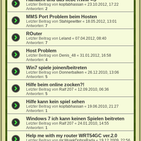
Letzter Beitrag von
kopfabhassan
«
23.10.2012, 17:22
Antworten:
2
MMS Port Problem beim Hosten
Letzter Beitrag von
Stahlgewitter
«
18.05.2012, 13:01
Antworten:
7
ROuter
Letzter Beitrag von
Leland
«
07.04.2012, 08:40
Antworten:
7
Host Problem
Letzter Beitrag von
Denis_48
«
31.01.2012, 16:58
Antworten:
4
Win7 spiele joinen/beitreten
Letzter Beitrag von
Donnerbalken
«
26.12.2010, 13:06
Antworten:
5
Hilfe beim online zocken?!
Letzter Beitrag von
Ralf 207
«
12.09.2010, 06:36
Antworten:
5
Hilfe kann kein spiel sehen
Letzter Beitrag von
kopfabhassan
«
19.06.2010, 21:27
Antworten:
1
Windows 7 ich kann keinen Spielen beitreten
Letzter Beitrag von
Ralf 207
«
24.01.2010, 14:55
Antworten:
1
Help me with my router WRT54GC ver.2.0
Letzter Beitrag von
mr.WujekDobraRada
«
19.12.2009, 22:56