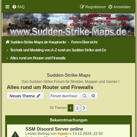
FAQ
Registrieren
Anmelden
Sudden-Strike-Maps.de Hauptseite
Foren-Übersicht
Technik und Modding von A-Z rund um Sudden Strike und Co
Alles rund um Router und Firewalls
Sudden-Strike-Maps
Das Sudden Strike Forum für Modder, Mapper und Gamer !
Alles rund um Router und Firewalls
Suche
Erweiterte Suche
Neues Thema
1
2
Nächste
55 Themen
Bekanntmachungen
SSM Discord Server online
Letzter Beitrag von
Ingwio
«
13.12.2024, 22:32