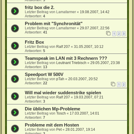
fritz box die 2.
Letzter Beitrag von
Lamafarmer
«
19.08.2007, 14:42
Antworten:
4
Problem mit "Synchronität"
Letzter Beitrag von
Lamafarmer
«
29.07.2007, 22:56
Antworten:
41
1
2
3
Fritz Box
Letzter Beitrag von
Ralf 207
«
31.05.2007, 10:12
Antworten:
5
Teamspeak im LAN mit 3 Rechnern ???
Letzter Beitrag von
Leutnant Triebisch
«
29.05.2007, 23:38
Antworten:
13
Speedport W 500V
Letzter Beitrag von
pTah
«
20.03.2007, 20:52
Antworten:
22
1
2
Will mal wieder suddenstrike spielen
Letzter Beitrag von
Ralf 207
«
19.03.2007, 07:21
Antworten:
3
Die üblichen Mp-Probleme
Letzter Beitrag von
Tosch
«
17.03.2007, 14:01
Antworten:
7
Probleme mit dem Hosten
Letzter Beitrag von
Pet
«
28.01.2007, 19:14
Antworten:
3