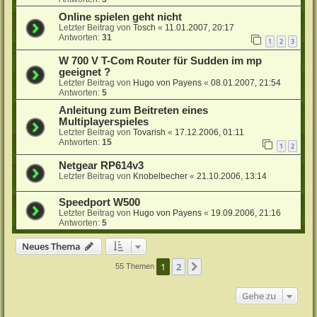
Online spielen geht nicht
Letzter Beitrag von
Tosch
«
11.01.2007, 20:17
Antworten:
31
1
2
3
W 700 V T-Com Router für Sudden im mp
geeignet ?
Letzter Beitrag von
Hugo von Payens
«
08.01.2007, 21:54
Antworten:
5
Anleitung zum Beitreten eines
Multiplayerspieles
Letzter Beitrag von
Tovarish
«
17.12.2006, 01:11
Antworten:
15
1
2
Netgear RP614v3
Letzter Beitrag von
Knobelbecher
«
21.10.2006, 13:14
Speedport W500
Letzter Beitrag von
Hugo von Payens
«
19.09.2006, 21:16
Antworten:
5
Neues Thema
1
2
Nächste
55 Themen
Gehe zu