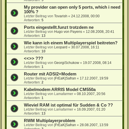
My provider can open only 5 ports, which i need
100% ?
Letzter Beitrag von
Tovarish
«
24.12.2008, 00:00
Antworten:
5
Ports eingestellt.funzt trotzdem ne
Letzter Beitrag von
Hugo von Payens
«
12.08.2008, 20:41
Antworten:
13
Wie kann ich einem Multiplayerspiel beitreten?
Letzter Beitrag von
Leopard
«
30.07.2008, 16:11
Antworten:
10
<<>> ???
Letzter Beitrag von
GeorgiSchukow
«
19.07.2008, 08:14
Antworten:
1
Router mit ADSl2+Modem
Letzter Beitrag von
|FrEaK|Safran
«
17.12.2007, 19:59
Antworten:
2
Kabelmodem ARRIS Model CM550a
Letzter Beitrag von
Lamafarmer
«
08.10.2007, 20:56
Antworten:
1
Wieviel RAM ist optimal für Sudden & Co ??
Letzter Beitrag von
Lamafarmer
«
16.09.2007, 01:20
Antworten:
13
RWM Multiplayerproblem
Letzter Beitrag von
|FrEaK|Safran
«
28.08.2007, 13:59
Antworten:
3