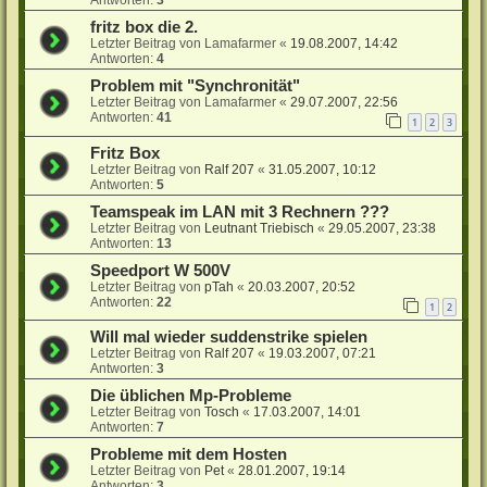
fritz box die 2.
Letzter Beitrag von
Lamafarmer
«
19.08.2007, 14:42
Antworten:
4
Problem mit "Synchronität"
Letzter Beitrag von
Lamafarmer
«
29.07.2007, 22:56
Antworten:
41
1
2
3
Fritz Box
Letzter Beitrag von
Ralf 207
«
31.05.2007, 10:12
Antworten:
5
Teamspeak im LAN mit 3 Rechnern ???
Letzter Beitrag von
Leutnant Triebisch
«
29.05.2007, 23:38
Antworten:
13
Speedport W 500V
Letzter Beitrag von
pTah
«
20.03.2007, 20:52
Antworten:
22
1
2
Will mal wieder suddenstrike spielen
Letzter Beitrag von
Ralf 207
«
19.03.2007, 07:21
Antworten:
3
Die üblichen Mp-Probleme
Letzter Beitrag von
Tosch
«
17.03.2007, 14:01
Antworten:
7
Probleme mit dem Hosten
Letzter Beitrag von
Pet
«
28.01.2007, 19:14
Antworten:
3