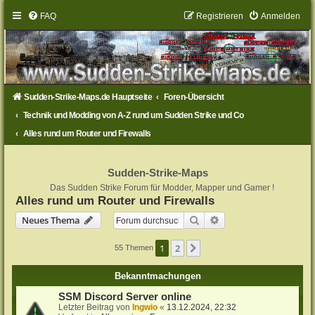
FAQ
Registrieren
Anmelden
Sudden-Strike-Maps.de Hauptseite
Foren-Übersicht
Technik und Modding von A-Z rund um Sudden Strike und Co
Alles rund um Router und Firewalls
Sudden-Strike-Maps
Das Sudden Strike Forum für Modder, Mapper und Gamer !
Alles rund um Router und Firewalls
Suche
Erweiterte Suche
Neues Thema
1
2
Nächste
55 Themen
Bekanntmachungen
SSM Discord Server online
Letzter Beitrag von
Ingwio
«
13.12.2024, 22:32