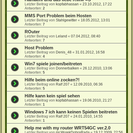
Letzter Beitrag von
kopfabhassan
«
23.10.2012, 17:22
Antworten:
2
MMS Port Problem beim Hosten
Letzter Beitrag von
Stahlgewitter
«
18.05.2012, 13:01
Antworten:
7
ROuter
Letzter Beitrag von
Leland
«
07.04.2012, 08:40
Antworten:
7
Host Problem
Letzter Beitrag von
Denis_48
«
31.01.2012, 16:58
Antworten:
4
Win7 spiele joinen/beitreten
Letzter Beitrag von
Donnerbalken
«
26.12.2010, 13:06
Antworten:
5
Hilfe beim online zocken?!
Letzter Beitrag von
Ralf 207
«
12.09.2010, 06:36
Antworten:
5
Hilfe kann kein spiel sehen
Letzter Beitrag von
kopfabhassan
«
19.06.2010, 21:27
Antworten:
1
Windows 7 ich kann keinen Spielen beitreten
Letzter Beitrag von
Ralf 207
«
24.01.2010, 14:55
Antworten:
1
Help me with my router WRT54GC ver.2.0
Letzter Beitrag von
mr.WujekDobraRada
«
19.12.2009, 22:56