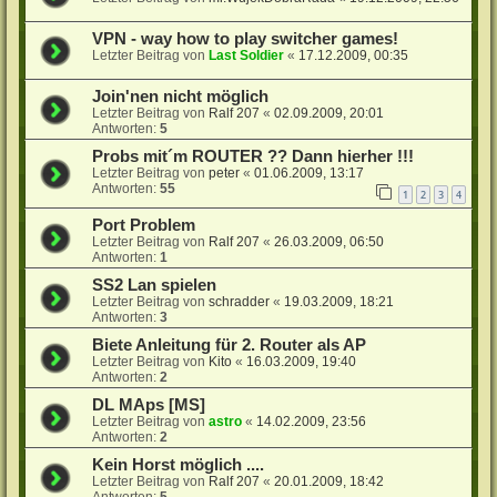
VPN - way how to play switcher games!
Letzter Beitrag von
Last Soldier
«
17.12.2009, 00:35
Join'nen nicht möglich
Letzter Beitrag von
Ralf 207
«
02.09.2009, 20:01
Antworten:
5
Probs mit´m ROUTER ?? Dann hierher !!!
Letzter Beitrag von
peter
«
01.06.2009, 13:17
Antworten:
55
1
2
3
4
Port Problem
Letzter Beitrag von
Ralf 207
«
26.03.2009, 06:50
Antworten:
1
SS2 Lan spielen
Letzter Beitrag von
schradder
«
19.03.2009, 18:21
Antworten:
3
Biete Anleitung für 2. Router als AP
Letzter Beitrag von
Kito
«
16.03.2009, 19:40
Antworten:
2
DL MAps [MS]
Letzter Beitrag von
astro
«
14.02.2009, 23:56
Antworten:
2
Kein Horst möglich ....
Letzter Beitrag von
Ralf 207
«
20.01.2009, 18:42
Antworten:
5