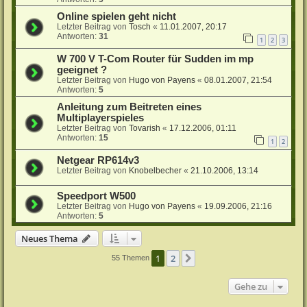
Online spielen geht nicht
Letzter Beitrag von
Tosch
«
11.01.2007, 20:17
Antworten:
31
1
2
3
W 700 V T-Com Router für Sudden im mp
geeignet ?
Letzter Beitrag von
Hugo von Payens
«
08.01.2007, 21:54
Antworten:
5
Anleitung zum Beitreten eines
Multiplayerspieles
Letzter Beitrag von
Tovarish
«
17.12.2006, 01:11
Antworten:
15
1
2
Netgear RP614v3
Letzter Beitrag von
Knobelbecher
«
21.10.2006, 13:14
Speedport W500
Letzter Beitrag von
Hugo von Payens
«
19.09.2006, 21:16
Antworten:
5
Neues Thema
1
2
Nächste
55 Themen
Gehe zu