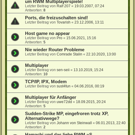
um RWM Multiplayerspiele!
Letzter Beitrag von
Ralf 207
«
19.03.2007, 07:24
Antworten:
8
Ports, die freizuschalten sind!
Letzter Beitrag von
Tovarish
«
23.12.2006, 13:11
Host game no appear
Letzter Beitrag von
Pro
«
15.06.2021, 15:16
Antworten:
5
Nie wieder Router Probleme
Letzter Beitrag von
Comrade Stalin
«
22.10.2020, 13:00
Multiplayer
Letzter Beitrag von
sen-seii
«
13.10.2019, 15:24
Antworten:
10
TCP/IP, IPX, Modem
Letzter Beitrag von
sust4fun
«
04.06.2016, 00:19
Multiplayer für Anfänger
Letzter Beitrag von
uwe72dd
«
18.09.2015, 20:24
Antworten:
5
Sudden-Strike MP, eingefroren trotz XP,
Alternativwege?
Letzter Beitrag von
Johann von Steinwall
«
06.01.2013, 22:40
Antworten:
2
Hamachi und das liebe RWM =S