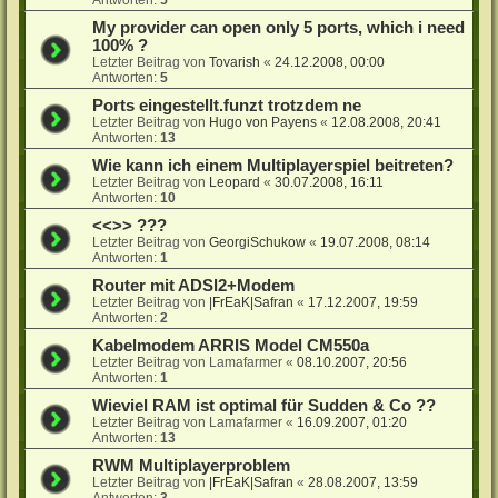
My provider can open only 5 ports, which i need
100% ?
Letzter Beitrag von
Tovarish
«
24.12.2008, 00:00
Antworten:
5
Ports eingestellt.funzt trotzdem ne
Letzter Beitrag von
Hugo von Payens
«
12.08.2008, 20:41
Antworten:
13
Wie kann ich einem Multiplayerspiel beitreten?
Letzter Beitrag von
Leopard
«
30.07.2008, 16:11
Antworten:
10
<<>> ???
Letzter Beitrag von
GeorgiSchukow
«
19.07.2008, 08:14
Antworten:
1
Router mit ADSl2+Modem
Letzter Beitrag von
|FrEaK|Safran
«
17.12.2007, 19:59
Antworten:
2
Kabelmodem ARRIS Model CM550a
Letzter Beitrag von
Lamafarmer
«
08.10.2007, 20:56
Antworten:
1
Wieviel RAM ist optimal für Sudden & Co ??
Letzter Beitrag von
Lamafarmer
«
16.09.2007, 01:20
Antworten:
13
RWM Multiplayerproblem
Letzter Beitrag von
|FrEaK|Safran
«
28.08.2007, 13:59
Antworten:
3