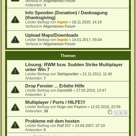
Verfasst in
Allgemeines Forum
Antworten:
3
Info Spenden (Donation) / Danksagung
(thanksgiving)
Letzter Beitrag von
Ingwio
«
18.11.2020, 14:19
Verfasst in
Allgemeines Forum
Upload Maps/Downloads
Letzter Beitrag von
Ingwio
«
14.01.2017, 05:04
Verfasst in
Allgemeines Forum
Themen
Lösung: RWM bzw. Sudden Strike Multiplayer
unter Win 7
Letzter Beitrag von
Stahlgewitter
«
21.11.2012, 11:40
Antworten:
7
Drop Fenster ... Erbitte Hilfe
Letzter Beitrag von
Daniel86
«
27.05.2010, 13:47
Antworten:
1
Multiplayer / Ports / HILFE!!!
Letzter Beitrag von
Hugo von Payens
«
12.02.2010, 22:59
Antworten:
38
1
2
3
Probleme mit dem hosten
Letzter Beitrag von
Ralf 207
«
24.04.2007, 07:10
Antworten:
5