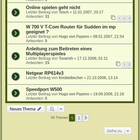
Online spielen geht nicht
Letzter Beitrag von
Tosch
«
11.01.2007, 20:17
Antworten:
31
1
2
3
W 700 V T-Com Router für Sudden im mp
geeignet ?
Letzter Beitrag von
Hugo von Payens
«
08.01.2007, 21:54
Antworten:
5
Anleitung zum Beitreten eines
Multiplayerspieles
Letzter Beitrag von
Tovarish
«
17.12.2006, 01:11
Antworten:
15
1
2
Netgear RP614v3
Letzter Beitrag von
Knobelbecher
«
21.10.2006, 13:14
Speedport W500
Letzter Beitrag von
Hugo von Payens
«
19.09.2006, 21:16
Antworten:
5
Neues Thema
1
2
Nächste
55 Themen
Gehe zu