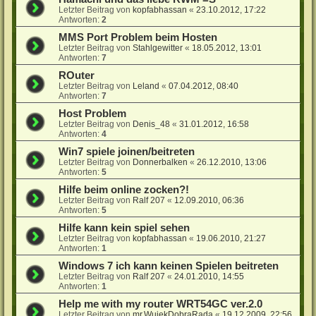
Letzter Beitrag von
kopfabhassan
«
23.10.2012, 17:22
Antworten:
2
MMS Port Problem beim Hosten
Letzter Beitrag von
Stahlgewitter
«
18.05.2012, 13:01
Antworten:
7
ROuter
Letzter Beitrag von
Leland
«
07.04.2012, 08:40
Antworten:
7
Host Problem
Letzter Beitrag von
Denis_48
«
31.01.2012, 16:58
Antworten:
4
Win7 spiele joinen/beitreten
Letzter Beitrag von
Donnerbalken
«
26.12.2010, 13:06
Antworten:
5
Hilfe beim online zocken?!
Letzter Beitrag von
Ralf 207
«
12.09.2010, 06:36
Antworten:
5
Hilfe kann kein spiel sehen
Letzter Beitrag von
kopfabhassan
«
19.06.2010, 21:27
Antworten:
1
Windows 7 ich kann keinen Spielen beitreten
Letzter Beitrag von
Ralf 207
«
24.01.2010, 14:55
Antworten:
1
Help me with my router WRT54GC ver.2.0
Letzter Beitrag von
mr.WujekDobraRada
«
19.12.2009, 22:56