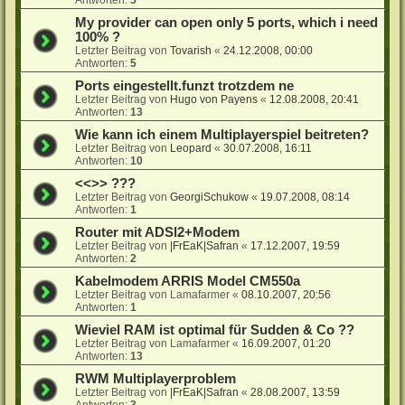
My provider can open only 5 ports, which i need
100% ?
Letzter Beitrag von
Tovarish
«
24.12.2008, 00:00
Antworten:
5
Ports eingestellt.funzt trotzdem ne
Letzter Beitrag von
Hugo von Payens
«
12.08.2008, 20:41
Antworten:
13
Wie kann ich einem Multiplayerspiel beitreten?
Letzter Beitrag von
Leopard
«
30.07.2008, 16:11
Antworten:
10
<<>> ???
Letzter Beitrag von
GeorgiSchukow
«
19.07.2008, 08:14
Antworten:
1
Router mit ADSl2+Modem
Letzter Beitrag von
|FrEaK|Safran
«
17.12.2007, 19:59
Antworten:
2
Kabelmodem ARRIS Model CM550a
Letzter Beitrag von
Lamafarmer
«
08.10.2007, 20:56
Antworten:
1
Wieviel RAM ist optimal für Sudden & Co ??
Letzter Beitrag von
Lamafarmer
«
16.09.2007, 01:20
Antworten:
13
RWM Multiplayerproblem
Letzter Beitrag von
|FrEaK|Safran
«
28.08.2007, 13:59
Antworten:
3