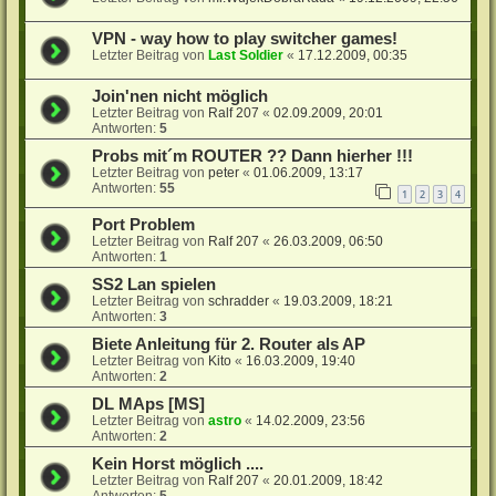
VPN - way how to play switcher games!
Letzter Beitrag von
Last Soldier
«
17.12.2009, 00:35
Join'nen nicht möglich
Letzter Beitrag von
Ralf 207
«
02.09.2009, 20:01
Antworten:
5
Probs mit´m ROUTER ?? Dann hierher !!!
Letzter Beitrag von
peter
«
01.06.2009, 13:17
Antworten:
55
1
2
3
4
Port Problem
Letzter Beitrag von
Ralf 207
«
26.03.2009, 06:50
Antworten:
1
SS2 Lan spielen
Letzter Beitrag von
schradder
«
19.03.2009, 18:21
Antworten:
3
Biete Anleitung für 2. Router als AP
Letzter Beitrag von
Kito
«
16.03.2009, 19:40
Antworten:
2
DL MAps [MS]
Letzter Beitrag von
astro
«
14.02.2009, 23:56
Antworten:
2
Kein Horst möglich ....
Letzter Beitrag von
Ralf 207
«
20.01.2009, 18:42
Antworten:
5