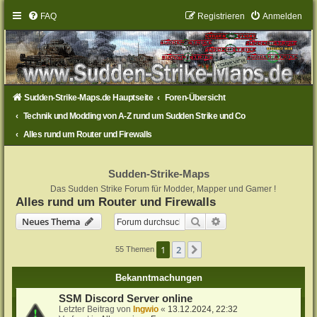
FAQ
Registrieren
Anmelden
Sudden-Strike-Maps.de Hauptseite
Foren-Übersicht
Technik und Modding von A-Z rund um Sudden Strike und Co
Alles rund um Router und Firewalls
Sudden-Strike-Maps
Das Sudden Strike Forum für Modder, Mapper und Gamer !
Alles rund um Router und Firewalls
Suche
Erweiterte Suche
Neues Thema
1
2
Nächste
55 Themen
Bekanntmachungen
SSM Discord Server online
Letzter Beitrag von
Ingwio
«
13.12.2024, 22:32