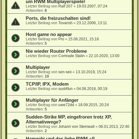
um RWM Multiplayerspiele!
Letzter Beitrag von
Ralf 207
«
19.03.2007, 07:24
Antworten:
8
Ports, die freizuschalten sind!
Letzter Beitrag von
Tovarish
«
23.12.2006, 13:11
Host game no appear
Letzter Beitrag von
Pro
«
15.06.2021, 15:16
Antworten:
5
Nie wieder Router Probleme
Letzter Beitrag von
Comrade Stalin
«
22.10.2020, 13:00
Multiplayer
Letzter Beitrag von
sen-seii
«
13.10.2019, 15:24
Antworten:
10
TCP/IP, IPX, Modem
Letzter Beitrag von
sust4fun
«
04.06.2016, 00:19
Multiplayer für Anfänger
Letzter Beitrag von
uwe72dd
«
18.09.2015, 20:24
Antworten:
5
Sudden-Strike MP, eingefroren trotz XP,
Alternativwege?
Letzter Beitrag von
Johann von Steinwall
«
06.01.2013, 22:40
Antworten:
2
Hamachi und das liebe RWM =S