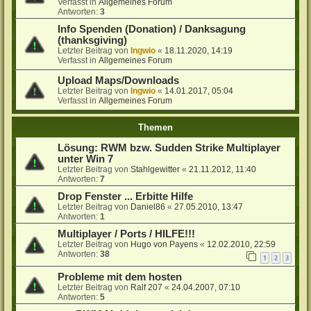
Verfasst in
Allgemeines Forum
Antworten:
3
Info Spenden (Donation) / Danksagung
(thanksgiving)
Letzter Beitrag von
Ingwio
«
18.11.2020, 14:19
Verfasst in
Allgemeines Forum
Upload Maps/Downloads
Letzter Beitrag von
Ingwio
«
14.01.2017, 05:04
Verfasst in
Allgemeines Forum
Themen
Lösung: RWM bzw. Sudden Strike Multiplayer
unter Win 7
Letzter Beitrag von
Stahlgewitter
«
21.11.2012, 11:40
Antworten:
7
Drop Fenster ... Erbitte Hilfe
Letzter Beitrag von
Daniel86
«
27.05.2010, 13:47
Antworten:
1
Multiplayer / Ports / HILFE!!!
Letzter Beitrag von
Hugo von Payens
«
12.02.2010, 22:59
Antworten:
38
1
2
3
Probleme mit dem hosten
Letzter Beitrag von
Ralf 207
«
24.04.2007, 07:10
Antworten:
5