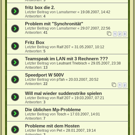
fritz box die 2.
Letzter Beitrag von
Lamafarmer
«
19.08.2007, 14:42
Antworten:
4
Problem mit "Synchronität"
Letzter Beitrag von
Lamafarmer
«
29.07.2007, 22:56
Antworten:
41
1
2
3
Fritz Box
Letzter Beitrag von
Ralf 207
«
31.05.2007, 10:12
Antworten:
5
Teamspeak im LAN mit 3 Rechnern ???
Letzter Beitrag von
Leutnant Triebisch
«
29.05.2007, 23:38
Antworten:
13
Speedport W 500V
Letzter Beitrag von
pTah
«
20.03.2007, 20:52
Antworten:
22
1
2
Will mal wieder suddenstrike spielen
Letzter Beitrag von
Ralf 207
«
19.03.2007, 07:21
Antworten:
3
Die üblichen Mp-Probleme
Letzter Beitrag von
Tosch
«
17.03.2007, 14:01
Antworten:
7
Probleme mit dem Hosten
Letzter Beitrag von
Pet
«
28.01.2007, 19:14
Antworten:
3