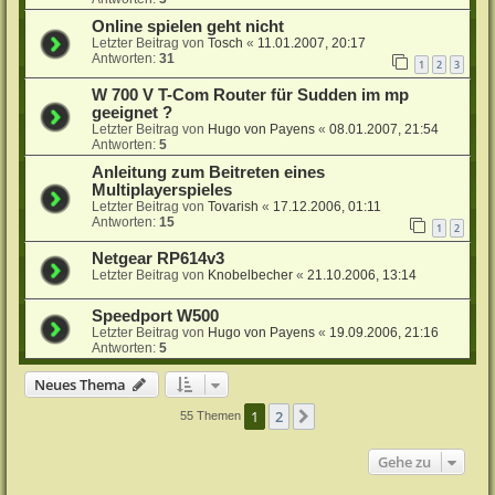
Online spielen geht nicht
Letzter Beitrag von
Tosch
«
11.01.2007, 20:17
Antworten:
31
1
2
3
W 700 V T-Com Router für Sudden im mp
geeignet ?
Letzter Beitrag von
Hugo von Payens
«
08.01.2007, 21:54
Antworten:
5
Anleitung zum Beitreten eines
Multiplayerspieles
Letzter Beitrag von
Tovarish
«
17.12.2006, 01:11
Antworten:
15
1
2
Netgear RP614v3
Letzter Beitrag von
Knobelbecher
«
21.10.2006, 13:14
Speedport W500
Letzter Beitrag von
Hugo von Payens
«
19.09.2006, 21:16
Antworten:
5
Neues Thema
1
2
Nächste
55 Themen
Gehe zu