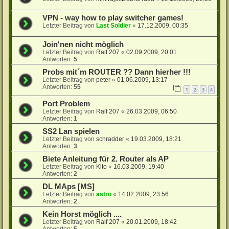
VPN - way how to play switcher games!
Letzter Beitrag von
Last Soldier
«
17.12.2009, 00:35
Join'nen nicht möglich
Letzter Beitrag von
Ralf 207
«
02.09.2009, 20:01
Antworten:
5
Probs mit´m ROUTER ?? Dann hierher !!!
Letzter Beitrag von
peter
«
01.06.2009, 13:17
Antworten:
55
1
2
3
4
Port Problem
Letzter Beitrag von
Ralf 207
«
26.03.2009, 06:50
Antworten:
1
SS2 Lan spielen
Letzter Beitrag von
schradder
«
19.03.2009, 18:21
Antworten:
3
Biete Anleitung für 2. Router als AP
Letzter Beitrag von
Kito
«
16.03.2009, 19:40
Antworten:
2
DL MAps [MS]
Letzter Beitrag von
astro
«
14.02.2009, 23:56
Antworten:
2
Kein Horst möglich ....
Letzter Beitrag von
Ralf 207
«
20.01.2009, 18:42
Antworten:
5