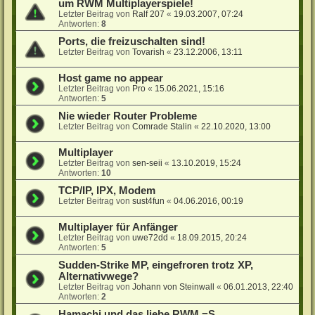
um RWM Multiplayerspiele!
Letzter Beitrag von
Ralf 207
«
19.03.2007, 07:24
Antworten:
8
Ports, die freizuschalten sind!
Letzter Beitrag von
Tovarish
«
23.12.2006, 13:11
Host game no appear
Letzter Beitrag von
Pro
«
15.06.2021, 15:16
Antworten:
5
Nie wieder Router Probleme
Letzter Beitrag von
Comrade Stalin
«
22.10.2020, 13:00
Multiplayer
Letzter Beitrag von
sen-seii
«
13.10.2019, 15:24
Antworten:
10
TCP/IP, IPX, Modem
Letzter Beitrag von
sust4fun
«
04.06.2016, 00:19
Multiplayer für Anfänger
Letzter Beitrag von
uwe72dd
«
18.09.2015, 20:24
Antworten:
5
Sudden-Strike MP, eingefroren trotz XP,
Alternativwege?
Letzter Beitrag von
Johann von Steinwall
«
06.01.2013, 22:40
Antworten:
2
Hamachi und das liebe RWM =S