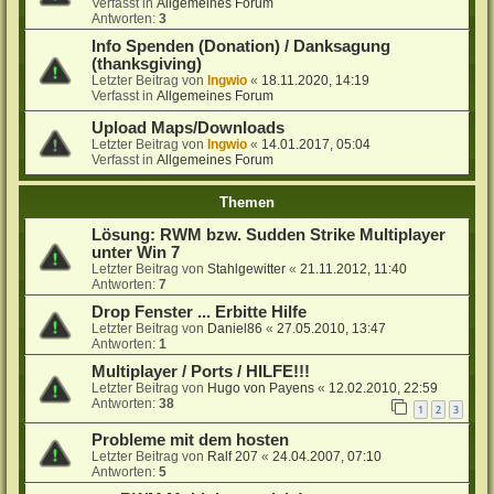
Verfasst in
Allgemeines Forum
Antworten:
3
Info Spenden (Donation) / Danksagung
(thanksgiving)
Letzter Beitrag von
Ingwio
«
18.11.2020, 14:19
Verfasst in
Allgemeines Forum
Upload Maps/Downloads
Letzter Beitrag von
Ingwio
«
14.01.2017, 05:04
Verfasst in
Allgemeines Forum
Themen
Lösung: RWM bzw. Sudden Strike Multiplayer
unter Win 7
Letzter Beitrag von
Stahlgewitter
«
21.11.2012, 11:40
Antworten:
7
Drop Fenster ... Erbitte Hilfe
Letzter Beitrag von
Daniel86
«
27.05.2010, 13:47
Antworten:
1
Multiplayer / Ports / HILFE!!!
Letzter Beitrag von
Hugo von Payens
«
12.02.2010, 22:59
Antworten:
38
1
2
3
Probleme mit dem hosten
Letzter Beitrag von
Ralf 207
«
24.04.2007, 07:10
Antworten:
5