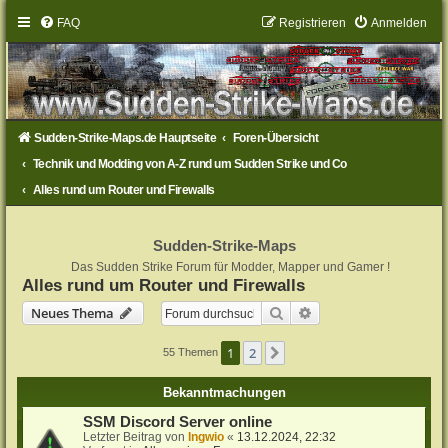
FAQ
Registrieren
Anmelden
Sudden-Strike-Maps.de Hauptseite
Foren-Übersicht
Technik und Modding von A-Z rund um Sudden Strike und Co
Alles rund um Router und Firewalls
Sudden-Strike-Maps
Das Sudden Strike Forum für Modder, Mapper und Gamer !
Alles rund um Router und Firewalls
Suche
Erweiterte Suche
Neues Thema
1
2
Nächste
55 Themen
Bekanntmachungen
SSM Discord Server online
Letzter Beitrag von
Ingwio
«
13.12.2024, 22:32