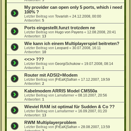
My provider can open only 5 ports, which i need
100% ?
Letzter Beitrag von
Tovarish
«
24.12.2008, 00:00
Antworten:
5
Ports eingestellt.funzt trotzdem ne
Letzter Beitrag von
Hugo von Payens
«
12.08.2008, 20:41
Antworten:
13
Wie kann ich einem Multiplayerspiel beitreten?
Letzter Beitrag von
Leopard
«
30.07.2008, 16:11
Antworten:
10
<<>> ???
Letzter Beitrag von
GeorgiSchukow
«
19.07.2008, 08:14
Antworten:
1
Router mit ADSl2+Modem
Letzter Beitrag von
|FrEaK|Safran
«
17.12.2007, 19:59
Antworten:
2
Kabelmodem ARRIS Model CM550a
Letzter Beitrag von
Lamafarmer
«
08.10.2007, 20:56
Antworten:
1
Wieviel RAM ist optimal für Sudden & Co ??
Letzter Beitrag von
Lamafarmer
«
16.09.2007, 01:20
Antworten:
13
RWM Multiplayerproblem
Letzter Beitrag von
|FrEaK|Safran
«
28.08.2007, 13:59
Antworten:
3