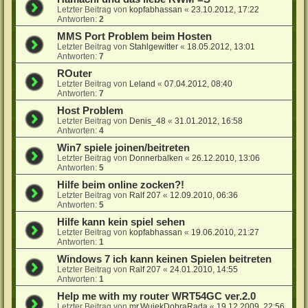
Letzter Beitrag von
kopfabhassan
«
23.10.2012, 17:22
Antworten:
2
MMS Port Problem beim Hosten
Letzter Beitrag von
Stahlgewitter
«
18.05.2012, 13:01
Antworten:
7
ROuter
Letzter Beitrag von
Leland
«
07.04.2012, 08:40
Antworten:
7
Host Problem
Letzter Beitrag von
Denis_48
«
31.01.2012, 16:58
Antworten:
4
Win7 spiele joinen/beitreten
Letzter Beitrag von
Donnerbalken
«
26.12.2010, 13:06
Antworten:
5
Hilfe beim online zocken?!
Letzter Beitrag von
Ralf 207
«
12.09.2010, 06:36
Antworten:
5
Hilfe kann kein spiel sehen
Letzter Beitrag von
kopfabhassan
«
19.06.2010, 21:27
Antworten:
1
Windows 7 ich kann keinen Spielen beitreten
Letzter Beitrag von
Ralf 207
«
24.01.2010, 14:55
Antworten:
1
Help me with my router WRT54GC ver.2.0
Letzter Beitrag von
mr.WujekDobraRada
«
19.12.2009, 22:56