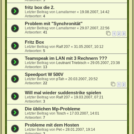
fritz box die 2.
Letzter Beitrag von
Lamafarmer
«
19.08.2007, 14:42
Antworten:
4
Problem mit "Synchronität"
Letzter Beitrag von
Lamafarmer
«
29.07.2007, 22:56
Antworten:
41
1
2
3
Fritz Box
Letzter Beitrag von
Ralf 207
«
31.05.2007, 10:12
Antworten:
5
Teamspeak im LAN mit 3 Rechnern ???
Letzter Beitrag von
Leutnant Triebisch
«
29.05.2007, 23:38
Antworten:
13
Speedport W 500V
Letzter Beitrag von
pTah
«
20.03.2007, 20:52
Antworten:
22
1
2
Will mal wieder suddenstrike spielen
Letzter Beitrag von
Ralf 207
«
19.03.2007, 07:21
Antworten:
3
Die üblichen Mp-Probleme
Letzter Beitrag von
Tosch
«
17.03.2007, 14:01
Antworten:
7
Probleme mit dem Hosten
Letzter Beitrag von
Pet
«
28.01.2007, 19:14
Antworten:
3