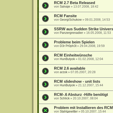
RCM 2.7 Beta Released
von
Salvaje
»
13.07.2008, 18:42
RCM Fansite
von
GeorgiSchukow
»
09.01.2008, 14:53
SSRW aus Sudden Strike Univer
von
Panzergrenadier
»
16.05.2008, 11:53
Probleme beim Spielen
von
D3r Pr0ph3t
»
29.04.2008, 19:59
RCM Einheitwünsche
von
HunButyok
»
01.02.2008, 12:04
RCM 2.6 available
von
arzok
»
07.05.2007, 20:28
RCM slideshow - unit lists
von
HunButyok
»
21.12.2007, 15:44
RCM-.6 Absturz -Hilfe benötigt
von
Schlick
»
20.10.2007, 08:04
Problem mit Installieren des RCM
von
Stahlgewitter
»
05.10.2007, 15:44