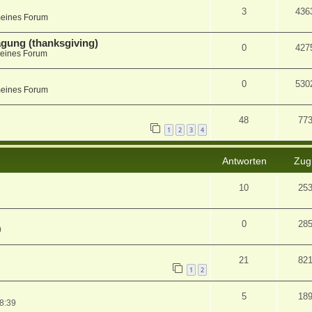
3
436
meines Forum
agung (thanksgiving)
0
427
eines Forum
0
530
meines Forum
48
77
1
2
3
4
Antworten
Zugr
10
25
0
28
0
21
82
1
2
5
18
8:39