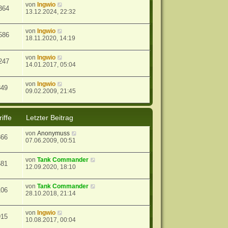
von
Ingwio
364
13.12.2024, 22:32
von
Ingwio
586
18.11.2020, 14:19
von
Ingwio
247
14.01.2017, 05:04
von
Ingwio
349
09.02.2009, 21:45
iffe
Letzter Beitrag
von
Anonymuss
366
07.06.2009, 00:51
von
Tank Commander
581
12.09.2020, 18:10
von
Tank Commander
106
28.10.2018, 21:14
von
Ingwio
915
10.08.2017, 00:04