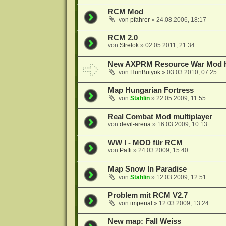
RCM Mod
von
pfahrer
»
24.08.2006, 18:17
RCM 2.0
von
Strelok
»
02.05.2011, 21:34
New AXPRM Resource War Mod h
von
HunButyok
»
03.03.2010, 07:25
Map Hungarian Fortress
von
Stahlin
»
22.05.2009, 11:55
Real Combat Mod multiplayer
von
devil-arena
»
16.03.2009, 10:13
WW I - MOD für RCM
von
Paffi
»
24.03.2009, 15:40
Map Snow In Paradise
von
Stahlin
»
12.03.2009, 12:51
Problem mit RCM V2.7
von
imperial
»
12.03.2009, 13:24
New map: Fall Weiss