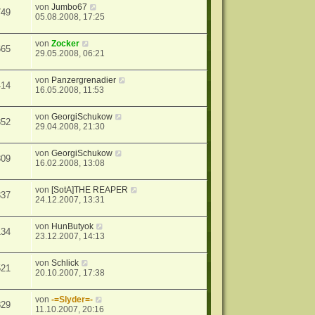
von
Jumbo67
749
05.08.2008, 17:25
von
Zocker
665
29.05.2008, 06:21
von
Panzergrenadier
414
16.05.2008, 11:53
von
GeorgiSchukow
852
29.04.2008, 21:30
von
GeorgiSchukow
309
16.02.2008, 13:08
von
[SotA]THE REAPER
337
24.12.2007, 13:31
von
HunButyok
134
23.12.2007, 14:13
von
Schlick
521
20.10.2007, 17:38
von
-=Slyder=-
829
11.10.2007, 20:16