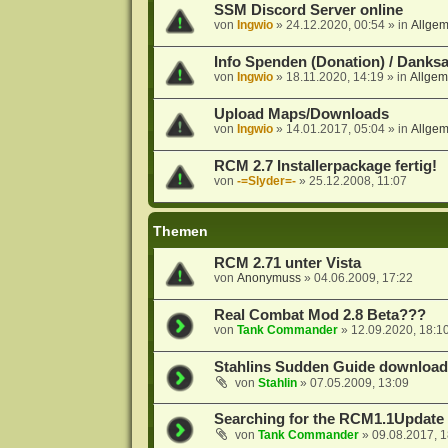
SSM Discord Server online
von
Ingwio
»
24.12.2020, 00:54
» in
Allge
Info Spenden (Donation) / Danks
von
Ingwio
»
18.11.2020, 14:19
» in
Allgem
Upload Maps/Downloads
von
Ingwio
»
14.01.2017, 05:04
» in
Allge
RCM 2.7 Installerpackage fertig!
von
-=Slyder=-
»
25.12.2008, 11:07
Themen
RCM 2.71 unter Vista
von
Anonymuss
»
04.06.2009, 17:22
Real Combat Mod 2.8 Beta???
von
Tank Commander
»
12.09.2020, 18:1
Stahlins Sudden Guide download
von
Stahlin
»
07.05.2009, 13:09
Searching for the RCM1.1Update
von
Tank Commander
»
09.08.2017, 1