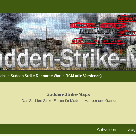
icht
Sudden Strike Resource War
RCM (alle Versionen)
Sudden-Strike-Maps
Das Sudden Strike Forum für Modder, Mapper und Gamer !
rweiterte Suche
Antworten
Zugr