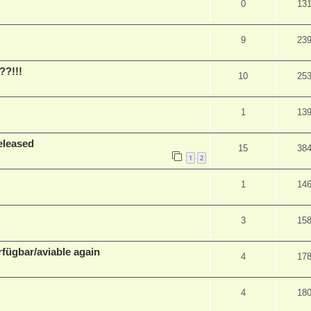
0
13
9
23
??!!!
10
25
1
13
eleased
15
38
1
2
1
14
3
15
fügbar/aviable again
4
17
4
18