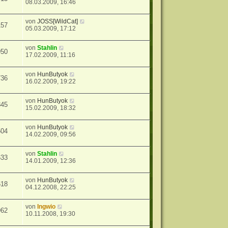
08.03.2009, 16:46
von
JOSS[WildCat]
157
05.03.2009, 17:12
von
Stahlin
950
17.02.2009, 11:16
von
HunButyok
736
16.02.2009, 19:22
von
HunButyok
845
15.02.2009, 18:32
von
HunButyok
504
14.02.2009, 09:56
von
Stahlin
633
14.01.2009, 12:36
von
HunButyok
618
04.12.2008, 22:25
von
Ingwio
962
10.11.2008, 19:30