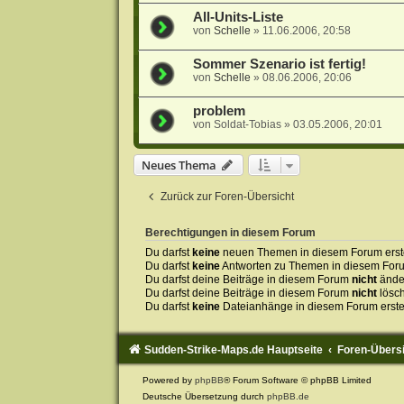
All-Units-Liste
von
Schelle
»
11.06.2006, 20:58
Sommer Szenario ist fertig!
von
Schelle
»
08.06.2006, 20:06
problem
von
Soldat-Tobias
»
03.05.2006, 20:01
Neues Thema
Zurück zur Foren-Übersicht
Berechtigungen in diesem Forum
Du darfst
keine
neuen Themen in diesem Forum erste
Du darfst
keine
Antworten zu Themen in diesem Forum
Du darfst deine Beiträge in diesem Forum
nicht
ände
Du darfst deine Beiträge in diesem Forum
nicht
lösc
Du darfst
keine
Dateianhänge in diesem Forum erste
Sudden-Strike-Maps.de Hauptseite
Foren-Übers
Powered by
phpBB
® Forum Software © phpBB Limited
Deutsche Übersetzung durch
phpBB.de