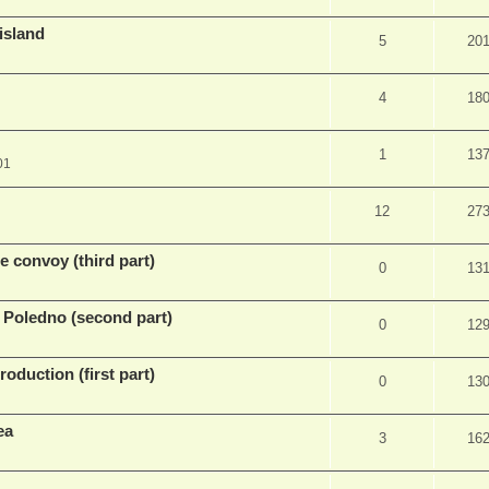
island
5
20
4
18
1
13
01
12
27
 convoy (third part)
0
13
 Poledno (second part)
0
12
oduction (first part)
0
13
ea
3
16