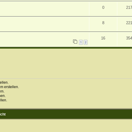
0
21
8
22
16
35
1
2
llen.
 erstellen.
rn.
hen.
llen.
icht