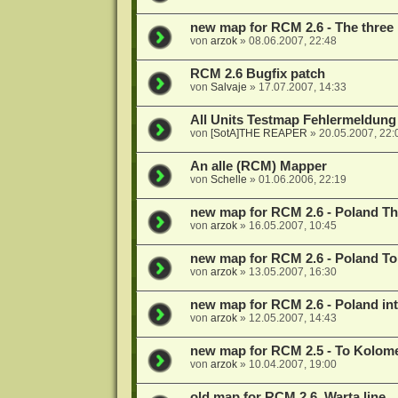
new map for RCM 2.6 - The three 
von
arzok
»
08.06.2007, 22:48
RCM 2.6 Bugfix patch
von
Salvaje
»
17.07.2007, 14:33
All Units Testmap Fehlermeldung
von
[SotA]THE REAPER
»
20.05.2007, 22:
An alle (RCM) Mapper
von
Schelle
»
01.06.2006, 22:19
new map for RCM 2.6 - Poland The
von
arzok
»
16.05.2007, 10:45
new map for RCM 2.6 - Poland To
von
arzok
»
13.05.2007, 16:30
new map for RCM 2.6 - Poland intr
von
arzok
»
12.05.2007, 14:43
new map for RCM 2.5 - To Kolom
von
arzok
»
10.04.2007, 19:00
old map for RCM 2.6, Warta line