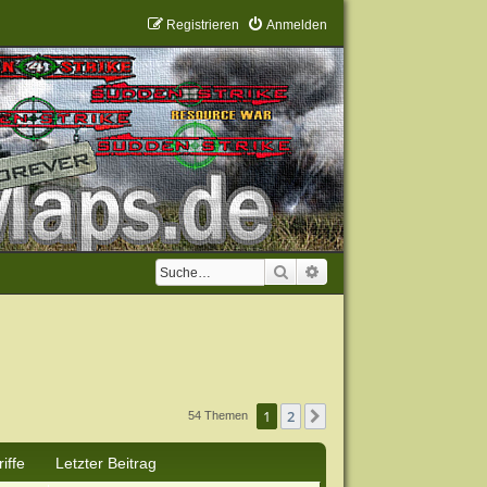
Registrieren
Anmelden
Suche
Erweiterte Suche
1
2
Nächste
54 Themen
iffe
Letzter Beitrag