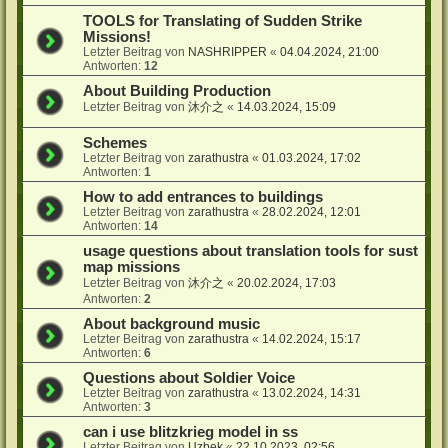
TOOLS for Translating of Sudden Strike
Missions!
Letzter Beitrag von
NASHRIPPER
«
04.04.2024, 21:00
Antworten:
12
About Building Production
Letzter Beitrag von
沐介之
«
14.03.2024, 15:09
Schemes
Letzter Beitrag von
zarathustra
«
01.03.2024, 17:02
Antworten:
1
How to add entrances to buildings
Letzter Beitrag von
zarathustra
«
28.02.2024, 12:01
Antworten:
14
usage questions about translation tools for sust
map missions
Letzter Beitrag von
沐介之
«
20.02.2024, 17:03
Antworten:
2
About background music
Letzter Beitrag von
zarathustra
«
14.02.2024, 15:17
Antworten:
6
Questions about Soldier Voice
Letzter Beitrag von
zarathustra
«
13.02.2024, 14:31
Antworten:
3
can i use blitzkrieg model in ss
Letzter Beitrag von
Uzbek
«
22.10.2023, 02:56