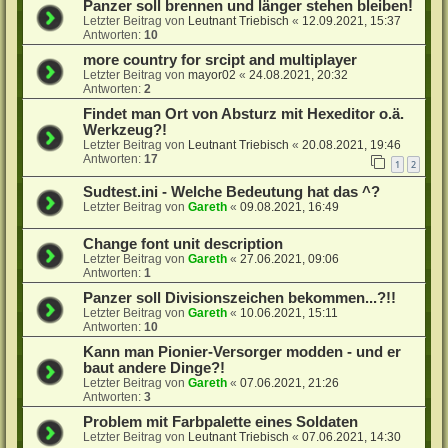
Panzer soll brennen und länger stehen bleiben!
Letzter Beitrag von
Leutnant Triebisch
«
12.09.2021, 15:37
Antworten:
10
more country for srcipt and multiplayer
Letzter Beitrag von
mayor02
«
24.08.2021, 20:32
Antworten:
2
Findet man Ort von Absturz mit Hexeditor o.ä.
Werkzeug?!
Letzter Beitrag von
Leutnant Triebisch
«
20.08.2021, 19:46
Antworten:
17
1
2
Sudtest.ini - Welche Bedeutung hat das ^?
Letzter Beitrag von
Gareth
«
09.08.2021, 16:49
Change font unit description
Letzter Beitrag von
Gareth
«
27.06.2021, 09:06
Antworten:
1
Panzer soll Divisionszeichen bekommen...?!!
Letzter Beitrag von
Gareth
«
10.06.2021, 15:11
Antworten:
10
Kann man Pionier-Versorger modden - und er
baut andere Dinge?!
Letzter Beitrag von
Gareth
«
07.06.2021, 21:26
Antworten:
3
Problem mit Farbpalette eines Soldaten
Letzter Beitrag von
Leutnant Triebisch
«
07.06.2021, 14:30