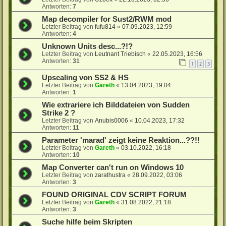
Antworten:
7
Map decompiler for Sust2/RWM mod
Letzter Beitrag von
fufu814
«
07.09.2023, 12:59
Antworten:
4
Unknown Units desc...?!?
Letzter Beitrag von
Leutnant Triebisch
«
22.05.2023, 16:56
Antworten:
31
1
2
3
Upscaling von SS2 & HS
Letzter Beitrag von
Gareth
«
13.04.2023, 19:04
Antworten:
1
Wie extrariere ich Bilddateien von Sudden
Strike 2 ?
Letzter Beitrag von
Anubis0006
«
10.04.2023, 17:32
Antworten:
11
Parameter 'marad' zeigt keine Reaktion...??!!
Letzter Beitrag von
Gareth
«
03.10.2022, 16:18
Antworten:
10
Map Converter can't run on Windows 10
Letzter Beitrag von
zarathustra
«
28.09.2022, 03:06
Antworten:
3
FOUND ORIGINAL CDV SCRIPT FORUM
Letzter Beitrag von
Gareth
«
31.08.2022, 21:18
Antworten:
3
Suche hilfe beim Skripten