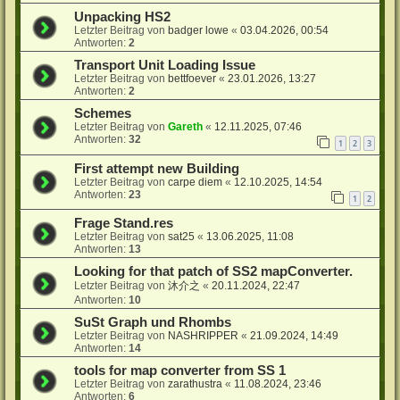
Unpacking HS2
Letzter Beitrag von
badger lowe
«
03.04.2026, 00:54
Antworten:
2
Transport Unit Loading Issue
Letzter Beitrag von
bettfoever
«
23.01.2026, 13:27
Antworten:
2
Schemes
Letzter Beitrag von
Gareth
«
12.11.2025, 07:46
Antworten:
32
1
2
3
First attempt new Building
Letzter Beitrag von
carpe diem
«
12.10.2025, 14:54
Antworten:
23
1
2
Frage Stand.res
Letzter Beitrag von
sat25
«
13.06.2025, 11:08
Antworten:
13
Looking for that patch of SS2 mapConverter.
Letzter Beitrag von
沐介之
«
20.11.2024, 22:47
Antworten:
10
SuSt Graph und Rhombs
Letzter Beitrag von
NASHRIPPER
«
21.09.2024, 14:49
Antworten:
14
tools for map converter from SS 1
Letzter Beitrag von
zarathustra
«
11.08.2024, 23:46
Antworten:
6