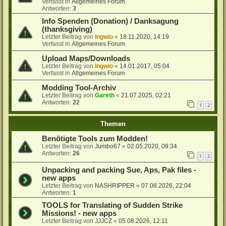
Verfasst in
Allgemeines Forum
Antworten:
3
Info Spenden (Donation) / Danksagung
(thanksgiving)
Letzter Beitrag von
Ingwio
«
18.11.2020, 14:19
Verfasst in
Allgemeines Forum
Upload Maps/Downloads
Letzter Beitrag von
Ingwio
«
14.01.2017, 05:04
Verfasst in
Allgemeines Forum
Modding Tool-Archiv
Letzter Beitrag von
Gareth
«
21.07.2025, 02:21
Antworten:
22
1
2
Themen
Benötigte Tools zum Modden!
Letzter Beitrag von
Jumbo67
«
02.05.2020, 09:34
Antworten:
26
1
2
Unpacking and packing Sue, Aps, Pak files -
new apps
Letzter Beitrag von
NASHRIPPER
«
07.08.2026, 22:04
Antworten:
1
TOOLS for Translating of Sudden Strike
Missions! - new apps
Letzter Beitrag von
JJJCZ
«
05.08.2026, 12:11