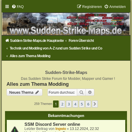
FAQ
Registrieren
Anmelden
Sudden-Strike-Maps.de Hauptseite
Foren-Übersicht
Technik und Modding von A-Z rund um Sudden Strike und Co
Alles zum Thema Modding
Sudden-Strike-Maps
Das Sudden Strike Forum für Modder, Mapper und Gamer !
Alles zum Thema Modding
Suche
Erweiterte Suche
Neues Thema
1
2
3
4
5
6
Nächste
259 Themen
Bekanntmachungen
SSM Discord Server online
Letzter Beitrag von
Ingwio
«
13.12.2024, 22:32