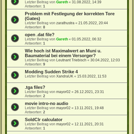
Letzter Beitrag von
Gareth
«
31.08.2022, 14:39
Antworten:
1
Problem mit Festlegung der korrekten Tore
(Gates)
Letzter Beitrag von
zarathustra
«
21.05.2022, 20:44
Antworten:
8
open .dat file?
Letzter Beitrag von
Gareth
«
01.05.2022, 06:32
Antworten:
1
Wie hoch ist Maximalwert an Muni u.
Baumaterial bei einem Versorger?
Letzter Beitrag von
Leutnant Triebisch
«
30.04.2022, 12:03
Antworten:
9
Modding Sudden Strike 4
Letzter Beitrag von
XandraUK
«
15.03.2022, 11:53
.tga files?
Letzter Beitrag von
mayor02
«
26.12.2021, 23:31
Antworten:
2
movie intro-no audio
Letzter Beitrag von
mayor02
«
13.11.2021, 19:48
Antworten:
2
SoldClr calculator
Letzter Beitrag von
mayor02
«
12.11.2021, 20:31
Antworten:
1