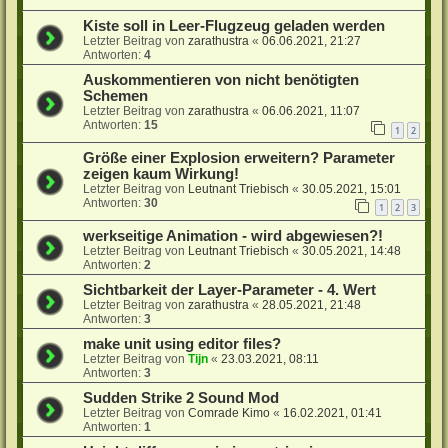
Kiste soll in Leer-Flugzeug geladen werden
Letzter Beitrag von
zarathustra
«
06.06.2021, 21:27
Antworten:
4
Auskommentieren von nicht benötigten
Schemen
Letzter Beitrag von
zarathustra
«
06.06.2021, 11:07
Antworten:
15
1
2
Größe einer Explosion erweitern? Parameter
zeigen kaum Wirkung!
Letzter Beitrag von
Leutnant Triebisch
«
30.05.2021, 15:01
Antworten:
30
1
2
3
werkseitige Animation - wird abgewiesen?!
Letzter Beitrag von
Leutnant Triebisch
«
30.05.2021, 14:48
Antworten:
2
Sichtbarkeit der Layer-Parameter - 4. Wert
Letzter Beitrag von
zarathustra
«
28.05.2021, 21:48
Antworten:
3
make unit using editor files?
Letzter Beitrag von
Tijn
«
23.03.2021, 08:11
Antworten:
3
Sudden Strike 2 Sound Mod
Letzter Beitrag von
Comrade Kimo
«
16.02.2021, 01:41
Antworten:
1