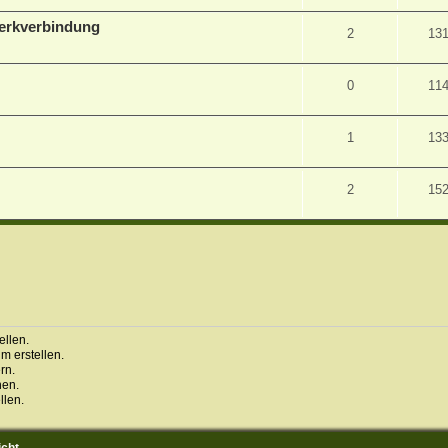
zwerkverbindung
2
13
0
11
1
13
2
15
llen.
 erstellen.
rn.
hen.
llen.
icht