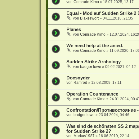
von
Comrade Kimo
»
18.07.2025, 13:17
Equal - Mod auf Sudden Strike 2 
von
Blakeswort
»
04.11.2018, 21:35
Planes
von
Comrade Kimo
»
12.07.2024, 16:2
We need help at the anied.
von
Comrade Kimo
»
11.09.2020, 17:0
Sudden Strike Archology
von
badger lowe
»
09.02.2021, 04:12
Docsnyder
von
Ramrod
»
12.08.2009, 17:11
Operation Countenance
von
Comrade Kimo
»
24.01.2024, 00:4
Confrontation/Противостояние -
von
badger lowe
»
23.04.2024, 04:46
Was sind de schönsten SS 2 map
for Sudden Strike 2?
von
Markus1987
»
16.06.2019, 22:14