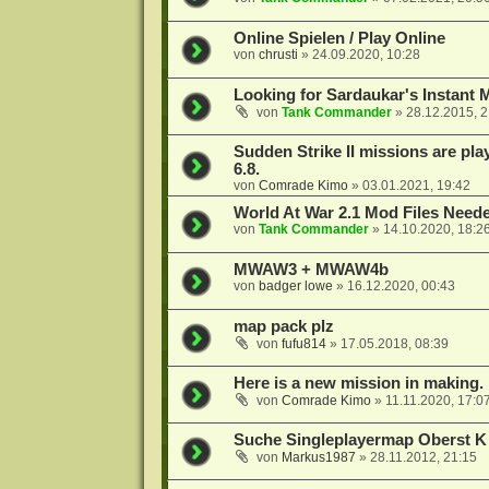
Online Spielen / Play Online
von
chrusti
»
24.09.2020, 10:28
Looking for Sardaukar's Instant 
von
Tank Commander
»
28.12.2015, 2
Sudden Strike II missions are pl
6.8.
von
Comrade Kimo
»
03.01.2021, 19:42
World At War 2.1 Mod Files Need
von
Tank Commander
»
14.10.2020, 18:2
MWAW3 + MWAW4b
von
badger lowe
»
16.12.2020, 00:43
map pack plz
von
fufu814
»
17.05.2018, 08:39
Here is a new mission in making. E
von
Comrade Kimo
»
11.11.2020, 17:0
Suche Singleplayermap Oberst 
von
Markus1987
»
28.11.2012, 21:15