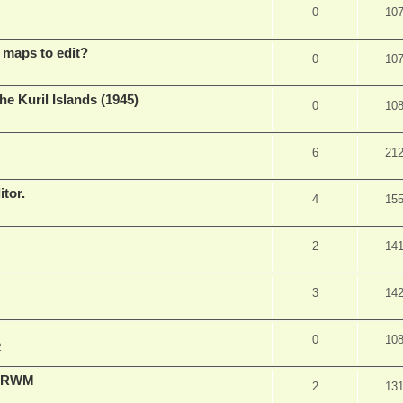
0
10
 maps to edit?
0
10
he Kuril Islands (1945)
0
10
6
21
itor.
4
15
2
14
3
14
0
10
2
d RWM
2
13