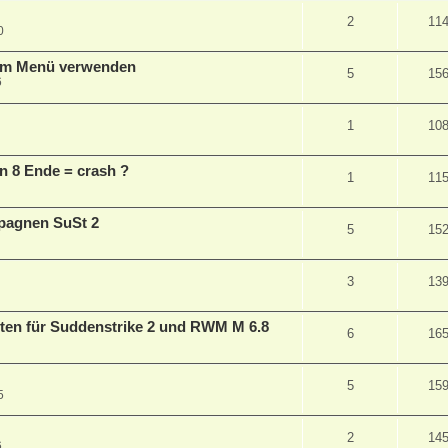
2
11
0
 im Menü verwenden
5
15
6
1
10
n 8 Ende = crash ?
1
11
pagnen SuSt 2
5
15
3
13
en für Suddenstrike 2 und RWM M 6.8
6
16
5
15
5
2
14
6