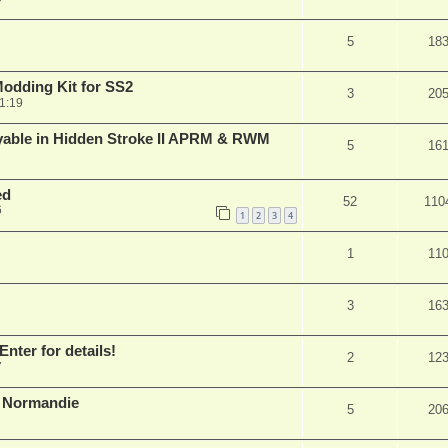
5
18
Modding Kit for SS2
3
20
1:19
ayable in Hidden Stroke II APRM & RWM
5
16
ed
52
110
6
1
2
3
4
1
11
3
16
nter for details!
2
12
7
K Normandie
5
20