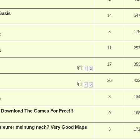
Basis
14
64
5
17
0
11
25
6
17
35
1
2
26
42
1
2
3
13
7
 Download The Games For Free!!!
0
16
s eurer meinung nach? Very Good Maps
3
17