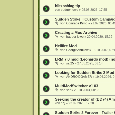
blitzschlag tip
von
badger lowe
»
05.08.2026, 17:55
Sudden Strike II Custom Campaig
von
Comrade Kimo
»
21.07.2026, 01:4
Creating a Mod Archive
von
badger lowe
»
20.04.2020, 15:12
Hellfire Mod
von
GeorgiSchukow
»
18.10.2007, 07:
LRM 7.0 mod (Leonardo mod) (nos
von
sat25
»
27.05.2025, 08:14
Looking for Sudden Strike 2 Mod 
von
ANDROIDGAMER
»
19.06.2026, 0
MultiModSwitcher v1.03
von
sar
»
29.10.2003, 00:33
Seeking the creator of (BD74) A
von
hdj
»
22.09.2025, 12:28
Sudden Strike 2 Forever - Trailer 