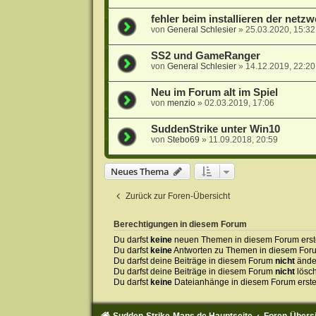
fehler beim installieren der net
von
General Schlesier
»
25.03.2020, 15:32
SS2 und GameRanger
von
General Schlesier
»
14.12.2019, 22:20
Neu im Forum alt im Spiel
von
menzio
»
02.03.2019, 17:06
SuddenStrike unter Win10
von
Stebo69
»
11.09.2018, 20:59
Neues Thema
Zurück zur Foren-Übersicht
Berechtigungen in diesem Forum
Du darfst
keine
neuen Themen in diesem Forum erste
Du darfst
keine
Antworten zu Themen in diesem Forum
Du darfst deine Beiträge in diesem Forum
nicht
ände
Du darfst deine Beiträge in diesem Forum
nicht
lösc
Du darfst
keine
Dateianhänge in diesem Forum erste
Sudden-Strike-Maps.de Hauptseite
Foren-Übers