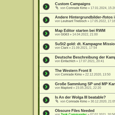
Custom Campaigns
von
Comrade Kimo
»
17.01.2024, 15:2
Andere Hintergrundbilder-/fotos
von
Leutnant Triebisch
»
17.05.2022, 17:1
Map Editor starten bei RWM
von
GG63
»
14.04.2022, 21:00
SuSt2 gold: dt. Kampagne Missio
von
Clarx
»
21.09.2021, 17:54
Deutsche Beschreibung der Kam
von
EinfachIch
»
17.07.2021, 20:41
The Western Front II
von
Comrade Kimo
»
22.12.2020, 13:50
Große Sammlung SP und MP Kart
von
Maplord
»
23.05.2021, 22:20
Is An der Wolga III beatable?
von
Comrade Kimo
»
30.12.2020, 21:0
Obscure Files Needed
von
Tank Commander
»
07.02.2021, 20:5