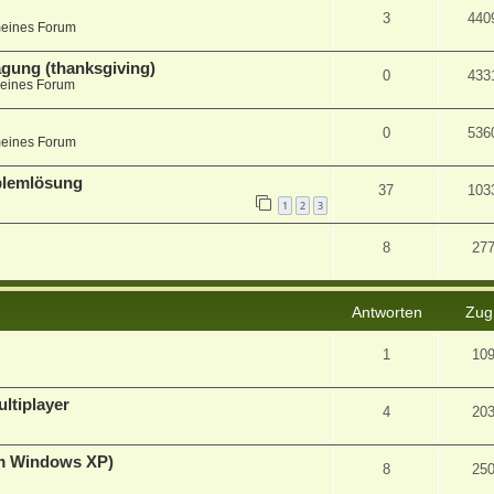
3
440
meines Forum
agung (thanksgiving)
0
433
eines Forum
0
536
meines Forum
blemlösung
37
103
1
2
3
8
27
Antworten
Zugr
1
10
ltiplayer
4
20
im Windows XP)
8
25