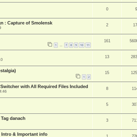
0
n : Capture of Smolensk
2
1
9
161
560
1
7
8
9
10
11
…
13
28
10
talgia)
15
12
1
2
Switcher with All Required Files Included
8
11
4:46
5
30
m Tag danach
3
71
/ Intro & Important info
1
72