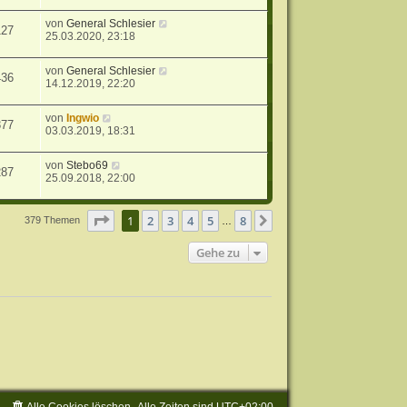
von
General Schlesier
127
25.03.2020, 23:18
von
General Schlesier
436
14.12.2019, 22:20
von
Ingwio
377
03.03.2019, 18:31
von
Stebo69
287
25.09.2018, 22:00
Seite
1
von
8
1
2
3
4
5
8
Nächste
379 Themen
…
Gehe zu
Alle Cookies löschen
Alle Zeiten sind
UTC+02:00