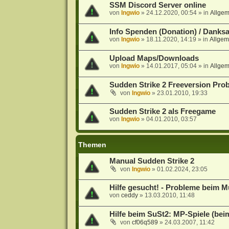
SSM Discord Server online
von
Ingwio
»
24.12.2020, 00:54
» in
Allge
Info Spenden (Donation) / Danks
von
Ingwio
»
18.11.2020, 14:19
» in
Allgem
Upload Maps/Downloads
von
Ingwio
»
14.01.2017, 05:04
» in
Allge
Sudden Strike 2 Freeversion Pro
von
Ingwio
»
23.01.2010, 19:33
Sudden Strike 2 als Freegame
von
Ingwio
»
04.01.2010, 03:57
Themen
Manual Sudden Strike 2
von
Ingwio
»
01.02.2024, 23:05
Hilfe gesucht! - Probleme beim Mu
von
ceddy
»
13.03.2010, 11:48
Hilfe beim SuSt2: MP-Spiele (be
von
cf06q589
»
24.03.2007, 11:42