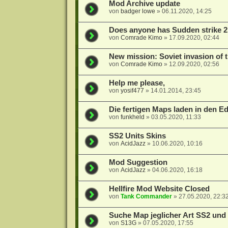
Mod Archive update
von
badger lowe
»
06.11.2020, 14:25
Does anyone has Sudden strike 2
von
Comrade Kimo
»
17.09.2020, 02:44
New mission: Soviet invasion of t
von
Comrade Kimo
»
12.09.2020, 02:56
Help me please,
von
yosif477
»
14.01.2014, 23:45
Die fertigen Maps laden in den Ed
von
funkheld
»
03.05.2020, 11:33
SS2 Units Skins
von
AcidJazz
»
10.06.2020, 10:16
Mod Suggestion
von
AcidJazz
»
04.06.2020, 16:18
Hellfire Mod Website Closed
von
Tank Commander
»
27.05.2020, 22:3
Suche Map jeglicher Art SS2 un
von
S13G
»
07.05.2020, 17:55