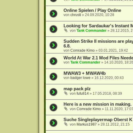
Online Spielen / Play Online
von
chrusti
»
24.09.2020, 10:28
Looking for Sardaukar's Instant 
von
Tank Commander
»
28.12.2015, 2
Sudden Strike II missions are pl
6.8.
von
Comrade Kimo
»
03.01.2021, 19:42
World At War 2.1 Mod Files Need
von
Tank Commander
»
14.10.2020, 18:2
MWAW3 + MWAW4b
von
badger lowe
»
16.12.2020, 00:43
map pack plz
von
fufu814
»
17.05.2018, 08:39
Here is a new mission in making. E
von
Comrade Kimo
»
11.11.2020, 17:0
Suche Singleplayermap Oberst 
von
Markus1987
»
28.11.2012, 21:15