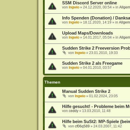
SSM Discord Server online
von
Ingwio
»
24.12.2020, 00:54
» in
Allge
Info Spenden (Donation) / Danks
von
Ingwio
»
18.11.2020, 14:19
» in
Allgem
Upload Maps/Downloads
von
Ingwio
»
14.01.2017, 05:04
» in
Allge
Sudden Strike 2 Freeversion Pro
von
Ingwio
»
23.01.2010, 19:33
Sudden Strike 2 als Freegame
von
Ingwio
»
04.01.2010, 03:57
Themen
Manual Sudden Strike 2
von
Ingwio
»
01.02.2024, 23:05
Hilfe gesucht! - Probleme beim Mu
von
ceddy
»
13.03.2010, 11:48
Hilfe beim SuSt2: MP-Spiele (be
von
cf06q589
»
24.03.2007, 11:42