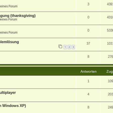
3
439
meines Forum
agung (thanksgiving)
0
431
eines Forum
0
533
meines Forum
blemlösung
37
103
1
2
3
8
27
Antworten
Zugr
1
10
ltiplayer
4
20
im Windows XP)
8
24