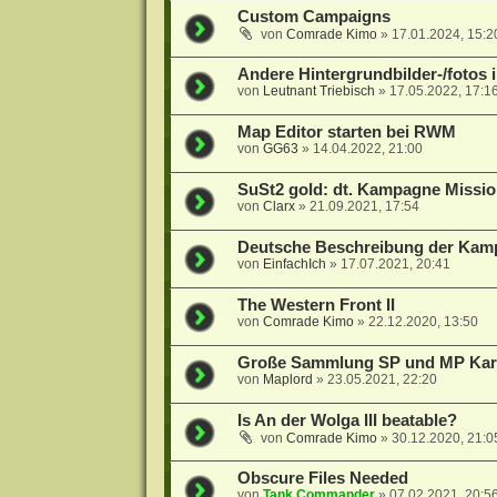
Custom Campaigns
von
Comrade Kimo
»
17.01.2024, 15:2
Andere Hintergrundbilder-/fotos
von
Leutnant Triebisch
»
17.05.2022, 17:1
Map Editor starten bei RWM
von
GG63
»
14.04.2022, 21:00
SuSt2 gold: dt. Kampagne Missio
von
Clarx
»
21.09.2021, 17:54
Deutsche Beschreibung der Kam
von
EinfachIch
»
17.07.2021, 20:41
The Western Front II
von
Comrade Kimo
»
22.12.2020, 13:50
Große Sammlung SP und MP Kart
von
Maplord
»
23.05.2021, 22:20
Is An der Wolga III beatable?
von
Comrade Kimo
»
30.12.2020, 21:0
Obscure Files Needed
von
Tank Commander
»
07.02.2021, 20:5