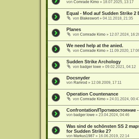
von
Comrade Kimo
»
18.07.2025, 13:17
Equal - Mod auf Sudden Strike 2 
von
Blakeswort
»
04.11.2018, 21:35
Planes
von
Comrade Kimo
»
12.07.2024, 16:2
We need help at the anied.
von
Comrade Kimo
»
11.09.2020, 17:0
Sudden Strike Archology
von
badger lowe
»
09.02.2021, 04:12
Docsnyder
von
Ramrod
»
12.08.2009, 17:11
Operation Countenance
von
Comrade Kimo
»
24.01.2024, 00:4
Confrontation/Противостояние -
von
badger lowe
»
23.04.2024, 04:46
Was sind de schönsten SS 2 map
for Sudden Strike 2?
von
Markus1987
»
16.06.2019, 22:14