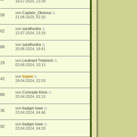
18.07.2025, 13:28
von
Captain_Obvious
709
21.06.2025, 02:20
von
zarathustra
502
13.07.2024, 23:19
von
zarathustra
688
20.06.2024, 19:41
von
Leutnant Triebisch
129
03.06.2024, 10:13
von
Ingwio
142
29.04.2024, 22:53
von
Comrade Kimo
389
25.04.2024, 02:13
von
badger lowe
736
23.04.2024, 04:46
von
badger lowe
192
23.04.2024, 04:20