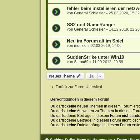
fehler beim installieren der net
von
General Schlesier
»
25.03.2020, 15:32
SS2 und GameRanger
von
General Schlesier
»
14.12.2019, 22:20
Neu im Forum alt im Spiel
von
menzio
»
02.03.2019, 17:06
SuddenStrike unter Win10
von
Stebo69
»
11.09.2018, 20:59
Neues Thema
Zurück zur Foren-Übersicht
Berechtigungen in diesem Forum
Du darfst
keine
neuen Themen in diesem Forum erste
Du darfst
keine
Antworten zu Themen in diesem Forum
Du darfst deine Beiträge in diesem Forum
nicht
ände
Du darfst deine Beiträge in diesem Forum
nicht
lösc
Du darfst
keine
Dateianhänge in diesem Forum erste
Sudden-Strike-Maps.de Hauptseite
Foren-Übers