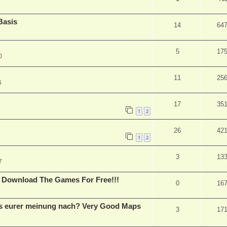
Basis
14
64
5
17
0
11
25
6
17
35
1
2
26
42
1
2
3
13
7
 Download The Games For Free!!!
0
16
s eurer meinung nach? Very Good Maps
3
17