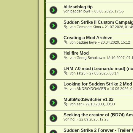
blitzschlag tip
von
badger lowe
»
05.08.2026, 17:55
Sudden Strike II Custom Campaig
von
Comrade Kimo
»
21.07.2026, 01:4
Creating a Mod Archive
von
badger lowe
»
20.04.2020, 15:12
Hellfire Mod
von
GeorgiSchukow
»
18.10.2007, 07:
LRM 7.0 mod (Leonardo mod) (nos
von
sat25
»
27.05.2025, 08:14
Looking for Sudden Strike 2 Mod 
von
ANDROIDGAMER
»
19.06.2026, 0
MultiModSwitcher v1.03
von
sar
»
29.10.2003, 00:33
Seeking the creator of (BD74) A
von
hdj
»
22.09.2025, 12:28
Sudden Strike 2 Forever - Trailer 