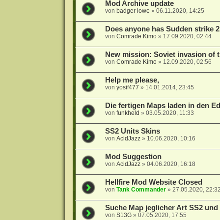
Mod Archive update
von
badger lowe
»
06.11.2020, 14:25
Does anyone has Sudden strike 2
von
Comrade Kimo
»
17.09.2020, 02:44
New mission: Soviet invasion of t
von
Comrade Kimo
»
12.09.2020, 02:56
Help me please,
von
yosif477
»
14.01.2014, 23:45
Die fertigen Maps laden in den Ed
von
funkheld
»
03.05.2020, 11:33
SS2 Units Skins
von
AcidJazz
»
10.06.2020, 10:16
Mod Suggestion
von
AcidJazz
»
04.06.2020, 16:18
Hellfire Mod Website Closed
von
Tank Commander
»
27.05.2020, 22:3
Suche Map jeglicher Art SS2 un
von
S13G
»
07.05.2020, 17:55