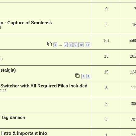
0
n : Capture of Smolensk
2
1
9
161
559
1
7
8
9
10
11
…
13
28
10
talgia)
15
12
1
2
Switcher with All Required Files Included
8
11
4:46
5
30
m Tag danach
3
70
/ Intro & Important info
1
72