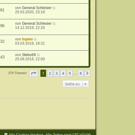
von
General Schlesier
091
25.03.2020, 23:18
von
General Schlesier
396
14.12.2019, 22:20
von
Ingwio
332
03.03.2019, 18:31
von
Stebo69
243
25.09.2018, 22:00
Seite
1
von
8
1
2
3
4
5
8
Nächste
379 Themen
…
Gehe zu
Alle Cookies löschen
Alle Zeiten sind
UTC+02:00