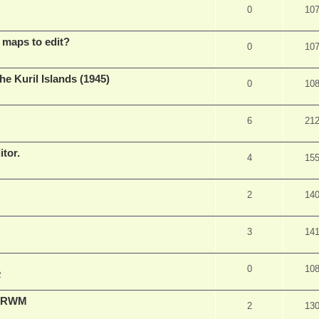
0
10
 maps to edit?
0
10
he Kuril Islands (1945)
0
10
6
21
itor.
4
15
2
14
3
14
0
10
2
d RWM
2
13