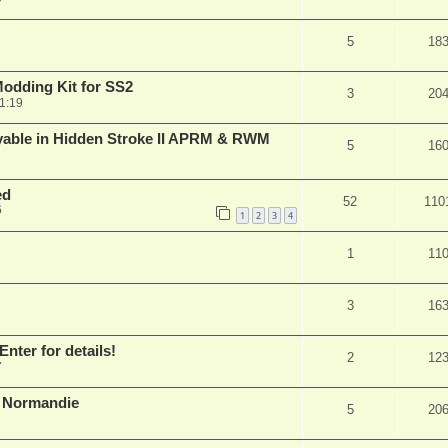
5
18
Modding Kit for SS2
3
20
1:19
ayable in Hidden Stroke II APRM & RWM
5
16
ed
52
110
6
1
2
3
4
1
11
3
16
nter for details!
2
12
7
K Normandie
5
20