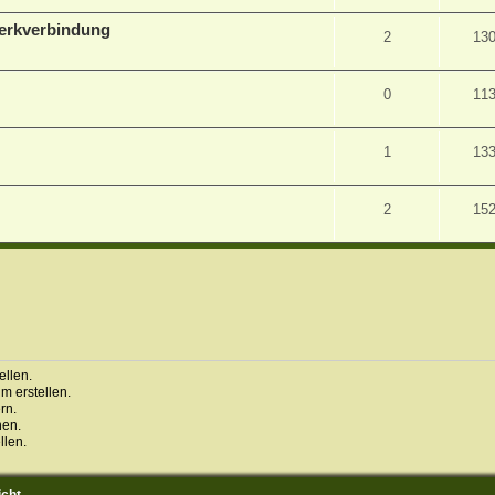
zwerkverbindung
2
13
0
11
1
13
2
15
llen.
 erstellen.
rn.
hen.
llen.
icht