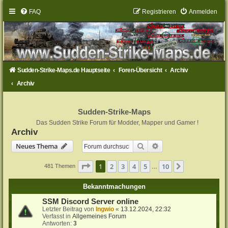
FAQ
Registrieren
Anmelden
Sudden-Strike-Maps.de Hauptseite
Foren-Übersicht
Archiv
Archiv
Sudden-Strike-Maps
Das Sudden Strike Forum für Modder, Mapper und Gamer !
Archiv
Suche
Erweiterte Suche
Neues Thema
Seite
1
von
10
1
2
3
4
5
10
Nächste
481 Themen
…
Bekanntmachungen
SSM Discord Server online
Letzter Beitrag von
Ingwio
«
13.12.2024, 22:32
Verfasst in
Allgemeines Forum
Antworten:
3