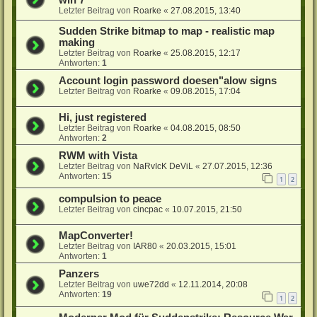
Letzter Beitrag von
Roarke
«
27.08.2015, 13:40
Sudden Strike bitmap to map - realistic map
making
Letzter Beitrag von
Roarke
«
25.08.2015, 12:17
Antworten:
1
Account login password doesen"alow signs
Letzter Beitrag von
Roarke
«
09.08.2015, 17:04
Hi, just registered
Letzter Beitrag von
Roarke
«
04.08.2015, 08:50
Antworten:
2
RWM with Vista
Letzter Beitrag von
NaRvIcK DeViL
«
27.07.2015, 12:36
Antworten:
15
1
2
compulsion to peace
Letzter Beitrag von
cincpac
«
10.07.2015, 21:50
MapConverter!
Letzter Beitrag von
IAR80
«
20.03.2015, 15:01
Antworten:
1
Panzers
Letzter Beitrag von
uwe72dd
«
12.11.2014, 20:08
Antworten:
19
1
2