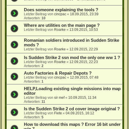
Does someone explaining the tools ?
Letzter Beitrag von
cincpac
«
18.09.2015, 23:39
Antworten:
10
Where are utilities on the main page ?
Letzter Beitrag von
Roarke
«
13.09.2015, 10:53
Romanian soldiers introduced in Sudden Strike
mods ?
Letzter Beitrag von
Roarke
«
12.09.2015, 22:29
Is Sudden Strike 2 ssn mod the only one ww 1 ?
Letzter Beitrag von
Roarke
«
12.09.2015, 22:23
Antworten:
2
Auto Factories & Repair Depots ?
Letzter Beitrag von
cincpac
«
12.09.2015, 07:48
Antworten:
1
HELP,Loading existing single missions into map
editor
Letzter Beitrag von
sir mef
«
10.09.2015, 11:34
Antworten:
11
Is the Sudden Strike 2 cd cover image original ?
Letzter Beitrag von
Fiete
«
04.09.2015, 16:12
Antworten:
5
How to download this maps ? Error 16 bit under
win 7