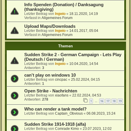
Info Spenden (Donation) / Danksagung
(thanksgiving)
Letzter Beitrag von
Ingwio
«
18.11.2020, 14:19
Verfasst in
Allgemeines Forum
Upload Maps/Downloads
Letzter Beitrag von
Ingwio
«
14.01.2017, 05:04
Verfasst in
Allgemeines Forum
Themen
Sudden Strike 2 - German Campaign - Lets Play
(Deutsch / German)
Letzter Beitrag von
Ingwio
«
10.04.2020, 14:54
Antworten:
3
can't play on windows 10
Letzter Beitrag von
cincpac
«
25.02.2024, 04:15
Antworten:
1
Open Strike - Nachrichten
Letzter Beitrag von
xiaofans
«
22.02.2024, 04:53
Antworten:
278
1
16
17
18
19
…
Who can render a tank model?
Letzter Beitrag von
Captain_Obvious
«
06.08.2023, 15:24
Sudden Strike 1914-1918 (alfa)
Letzter Beitrag von
Comrade Kimo
«
23.07.2023, 12:02