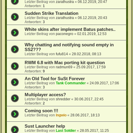
Letzter Beitrag von
zarathustra
«
06.12.2019, 20:47
Antworten:
1
Sudden Strike Translation
Letzter Beitrag von
zarathustra
«
06.12.2019, 20:43
Antworten:
3
White skins after implement Batus patches..
Letzter Beitrag von
paconegro
«
02.01.2019, 12:53
Why chatting and notifying sound empty in
SS2???
Letzter Beitrag von
fufu814
«
28.02.2018, 08:13
RWM 6.8 with Mac porting kit question
Letzter Beitrag von
radmun69
«
25.09.2017, 17:59
Antworten:
9
An Old Tool for SuSt Forever
Letzter Beitrag von
Tank Commander
«
24.09.2017, 17:06
Antworten:
3
Multiplayer access?
Letzter Beitrag von
shredder
«
30.06.2017, 22:45
Antworten:
2
Coming soon !!!
Letzter Beitrag von
Ingwio
«
28.06.2017, 18:13
Sust Launcher help
Letzter Beitrag von
Last Soldier
«
28.05.2017, 11:25