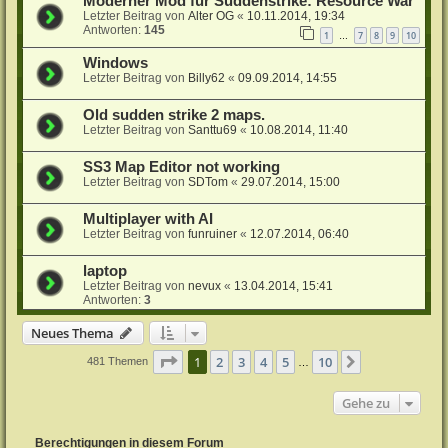
Moderner Mod für Suddenstrike: Resource War
Letzter Beitrag von
Alter OG
«
10.11.2014, 19:34
Antworten:
145
1
7
8
9
10
…
Windows
Letzter Beitrag von
Billy62
«
09.09.2014, 14:55
Old sudden strike 2 maps.
Letzter Beitrag von
Santtu69
«
10.08.2014, 11:40
SS3 Map Editor not working
Letzter Beitrag von
SDTom
«
29.07.2014, 15:00
Multiplayer with AI
Letzter Beitrag von
funruiner
«
12.07.2014, 06:40
laptop
Letzter Beitrag von
nevux
«
13.04.2014, 15:41
Antworten:
3
Neues Thema
Seite
1
von
10
1
2
3
4
5
10
Nächste
481 Themen
…
Gehe zu
Berechtigungen in diesem Forum