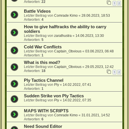
Antworten:
22
1
2
Battle Videos
Letzter Beitrag von
Comrade Kimo
«
28.06.2023, 18:53
Antworten:
4
How to give halftracks the ability to carry
soldiers
Letzter Beitrag von
zarathustra
«
14.06.2023, 13:30
Antworten:
5
Cold War Conflicts
Letzter Beitrag von
Captain_Obvious
«
03.06.2023, 06:48
Antworten:
1
What is this mod?
Letzter Beitrag von
Captain_Obvious
«
29.05.2023, 12:42
Antworten:
18
1
2
Ply Tactics Channel
Letzter Beitrag von
Ply
«
14.02.2022, 07:41
Antworten:
1
Sudden Strike von Ply Tactics
Letzter Beitrag von
Ply
«
14.02.2022, 07:35
MAPS WITH SCRIPTS
Letzter Beitrag von
Comrade Kimo
«
31.01.2021, 14:52
Antworten:
6
Need Sound Editor