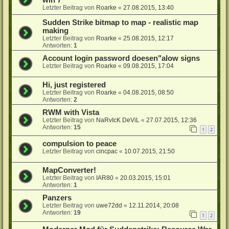
Letzter Beitrag von
Roarke
«
27.08.2015, 13:40
Sudden Strike bitmap to map - realistic map
making
Letzter Beitrag von
Roarke
«
25.08.2015, 12:17
Antworten:
1
Account login password doesen"alow signs
Letzter Beitrag von
Roarke
«
09.08.2015, 17:04
Hi, just registered
Letzter Beitrag von
Roarke
«
04.08.2015, 08:50
Antworten:
2
RWM with Vista
Letzter Beitrag von
NaRvIcK DeViL
«
27.07.2015, 12:36
Antworten:
15
1
2
compulsion to peace
Letzter Beitrag von
cincpac
«
10.07.2015, 21:50
MapConverter!
Letzter Beitrag von
IAR80
«
20.03.2015, 15:01
Antworten:
1
Panzers
Letzter Beitrag von
uwe72dd
«
12.11.2014, 20:08
Antworten:
19
1
2