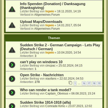
Info Spenden (Donation) / Danksagung
(thanksgiving)
Letzter Beitrag von
Ingwio
«
18.11.2020, 14:19
Verfasst in
Allgemeines Forum
Upload Maps/Downloads
Letzter Beitrag von
Ingwio
«
14.01.2017, 05:04
Verfasst in
Allgemeines Forum
Themen
Sudden Strike 2 - German Campaign - Lets Play
(Deutsch / German)
Letzter Beitrag von
Ingwio
«
10.04.2020, 14:54
Antworten:
3
can't play on windows 10
Letzter Beitrag von
cincpac
«
25.02.2024, 04:15
Antworten:
1
Open Strike - Nachrichten
Letzter Beitrag von
xiaofans
«
22.02.2024, 04:53
Antworten:
278
1
16
17
18
19
…
Who can render a tank model?
Letzter Beitrag von
Captain_Obvious
«
06.08.2023, 15:24
Sudden Strike 1914-1918 (alfa)
Letzter Beitrag von
Comrade Kimo
«
23.07.2023, 12:02