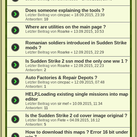
Does someone explaining the tools ?
Letzter Beitrag von
cincpac
«
18.09.2015, 23:39
Antworten:
10
Where are utilities on the main page ?
Letzter Beitrag von
Roarke
«
13.09.2015, 10:53
Romanian soldiers introduced in Sudden Strike
mods ?
Letzter Beitrag von
Roarke
«
12.09.2015, 22:29
Is Sudden Strike 2 ssn mod the only one ww 1 ?
Letzter Beitrag von
Roarke
«
12.09.2015, 22:23
Antworten:
2
Auto Factories & Repair Depots ?
Letzter Beitrag von
cincpac
«
12.09.2015, 07:48
Antworten:
1
HELP,Loading existing single missions into map
editor
Letzter Beitrag von
sir mef
«
10.09.2015, 11:34
Antworten:
11
Is the Sudden Strike 2 cd cover image original ?
Letzter Beitrag von
Fiete
«
04.09.2015, 16:12
Antworten:
5
How to download this maps ? Error 16 bit under
win 7