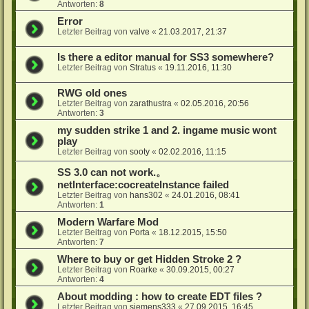
Antworten:
8
Error
Letzter Beitrag von
valve
«
21.03.2017, 21:37
Is there a editor manual for SS3 somewhere?
Letzter Beitrag von
Stratus
«
19.11.2016, 11:30
RWG old ones
Letzter Beitrag von
zarathustra
«
02.05.2016, 20:56
Antworten:
3
my sudden strike 1 and 2. ingame music wont
play
Letzter Beitrag von
sooty
«
02.02.2016, 11:15
SS 3.0 can not work.。
netlnterface:cocreatelnstance failed
Letzter Beitrag von
hans302
«
24.01.2016, 08:41
Antworten:
1
Modern Warfare Mod
Letzter Beitrag von
Porta
«
18.12.2015, 15:50
Antworten:
7
Where to buy or get Hidden Stroke 2 ?
Letzter Beitrag von
Roarke
«
30.09.2015, 00:27
Antworten:
4
About modding : how to create EDT files ?
Letzter Beitrag von
siemens333
«
27.09.2015, 16:45