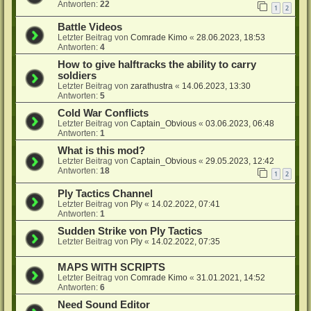
Antworten:
22
1
2
Battle Videos
Letzter Beitrag von
Comrade Kimo
«
28.06.2023, 18:53
Antworten:
4
How to give halftracks the ability to carry
soldiers
Letzter Beitrag von
zarathustra
«
14.06.2023, 13:30
Antworten:
5
Cold War Conflicts
Letzter Beitrag von
Captain_Obvious
«
03.06.2023, 06:48
Antworten:
1
What is this mod?
Letzter Beitrag von
Captain_Obvious
«
29.05.2023, 12:42
Antworten:
18
1
2
Ply Tactics Channel
Letzter Beitrag von
Ply
«
14.02.2022, 07:41
Antworten:
1
Sudden Strike von Ply Tactics
Letzter Beitrag von
Ply
«
14.02.2022, 07:35
MAPS WITH SCRIPTS
Letzter Beitrag von
Comrade Kimo
«
31.01.2021, 14:52
Antworten:
6
Need Sound Editor