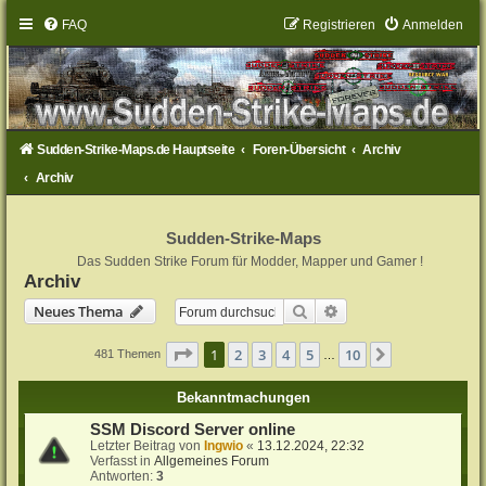
FAQ
Registrieren
Anmelden
Sudden-Strike-Maps.de Hauptseite
Foren-Übersicht
Archiv
Archiv
Sudden-Strike-Maps
Das Sudden Strike Forum für Modder, Mapper und Gamer !
Archiv
Suche
Erweiterte Suche
Neues Thema
Seite
1
von
10
1
2
3
4
5
10
Nächste
481 Themen
…
Bekanntmachungen
SSM Discord Server online
Letzter Beitrag von
Ingwio
«
13.12.2024, 22:32
Verfasst in
Allgemeines Forum
Antworten:
3