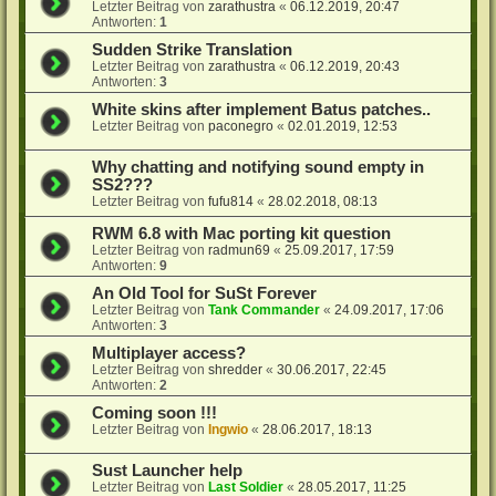
Letzter Beitrag von
zarathustra
«
06.12.2019, 20:47
Antworten:
1
Sudden Strike Translation
Letzter Beitrag von
zarathustra
«
06.12.2019, 20:43
Antworten:
3
White skins after implement Batus patches..
Letzter Beitrag von
paconegro
«
02.01.2019, 12:53
Why chatting and notifying sound empty in
SS2???
Letzter Beitrag von
fufu814
«
28.02.2018, 08:13
RWM 6.8 with Mac porting kit question
Letzter Beitrag von
radmun69
«
25.09.2017, 17:59
Antworten:
9
An Old Tool for SuSt Forever
Letzter Beitrag von
Tank Commander
«
24.09.2017, 17:06
Antworten:
3
Multiplayer access?
Letzter Beitrag von
shredder
«
30.06.2017, 22:45
Antworten:
2
Coming soon !!!
Letzter Beitrag von
Ingwio
«
28.06.2017, 18:13
Sust Launcher help
Letzter Beitrag von
Last Soldier
«
28.05.2017, 11:25