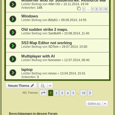
Moderner Mod für Suddenstrike: Resource War
Letzter Beitrag von
Alter OG
«
10.11.2014, 19:34
Antworten:
145
1
7
8
9
10
…
Windows
Letzter Beitrag von
Billy62
«
09.09.2014, 14:55
Old sudden strike 2 maps.
Letzter Beitrag von
Santtu69
«
10.08.2014, 11:40
SS3 Map Editor not working
Letzter Beitrag von
SDTom
«
29.07.2014, 15:00
Multiplayer with AI
Letzter Beitrag von
funruiner
«
12.07.2014, 06:40
laptop
Letzter Beitrag von
nevux
«
13.04.2014, 15:41
Antworten:
3
Neues Thema
Seite
1
von
10
1
2
3
4
5
10
Nächste
481 Themen
…
Gehe zu
Berechtigungen in diesem Forum