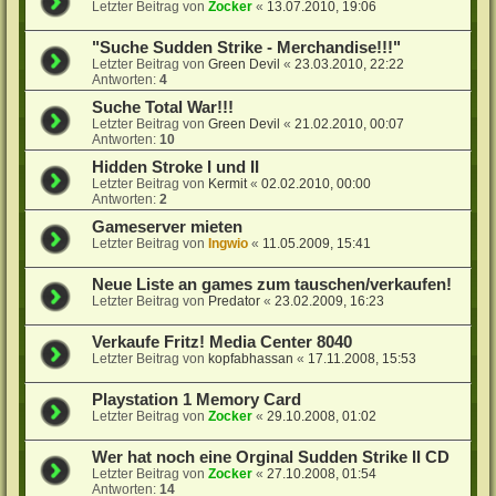
Letzter Beitrag von
Zocker
«
13.07.2010, 19:06
"Suche Sudden Strike - Merchandise!!!"
Letzter Beitrag von
Green Devil
«
23.03.2010, 22:22
Antworten:
4
Suche Total War!!!
Letzter Beitrag von
Green Devil
«
21.02.2010, 00:07
Antworten:
10
Hidden Stroke I und II
Letzter Beitrag von
Kermit
«
02.02.2010, 00:00
Antworten:
2
Gameserver mieten
Letzter Beitrag von
Ingwio
«
11.05.2009, 15:41
Neue Liste an games zum tauschen/verkaufen!
Letzter Beitrag von
Predator
«
23.02.2009, 16:23
Verkaufe Fritz! Media Center 8040
Letzter Beitrag von
kopfabhassan
«
17.11.2008, 15:53
Playstation 1 Memory Card
Letzter Beitrag von
Zocker
«
29.10.2008, 01:02
Wer hat noch eine Orginal Sudden Strike II CD
Letzter Beitrag von
Zocker
«
27.10.2008, 01:54
Antworten:
14