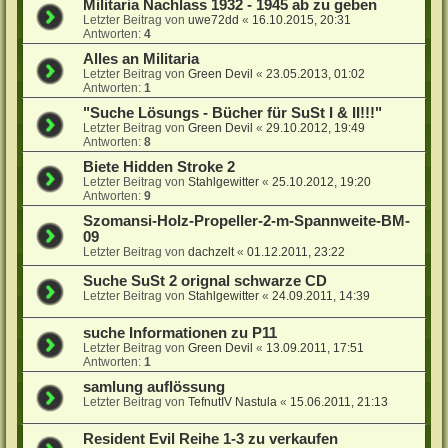
Militaria Nachlass 1932 - 1945 ab zu geben
Letzter Beitrag von
uwe72dd
«
16.10.2015, 20:31
Antworten:
4
Alles an Militaria
Letzter Beitrag von
Green Devil
«
23.05.2013, 01:02
Antworten:
1
"Suche Lösungs - Bücher für SuSt I & II!!!"
Letzter Beitrag von
Green Devil
«
29.10.2012, 19:49
Antworten:
8
Biete Hidden Stroke 2
Letzter Beitrag von
Stahlgewitter
«
25.10.2012, 19:20
Antworten:
9
Szomansi-Holz-Propeller-2-m-Spannweite-BM-
09
Letzter Beitrag von
dachzelt
«
01.12.2011, 23:22
Suche SuSt 2 orignal schwarze CD
Letzter Beitrag von
Stahlgewitter
«
24.09.2011, 14:39
suche Informationen zu P11
Letzter Beitrag von
Green Devil
«
13.09.2011, 17:51
Antworten:
1
samlung auflössung
Letzter Beitrag von
TefnutIV Nastula
«
15.06.2011, 21:13
Resident Evil Reihe 1-3 zu verkaufen