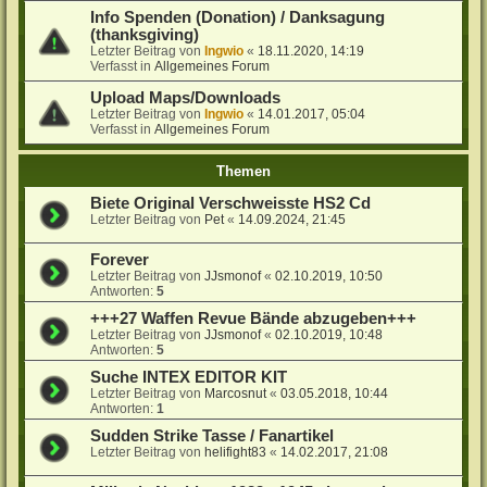
Info Spenden (Donation) / Danksagung
(thanksgiving)
Letzter Beitrag von
Ingwio
«
18.11.2020, 14:19
Verfasst in
Allgemeines Forum
Upload Maps/Downloads
Letzter Beitrag von
Ingwio
«
14.01.2017, 05:04
Verfasst in
Allgemeines Forum
Themen
Biete Original Verschweisste HS2 Cd
Letzter Beitrag von
Pet
«
14.09.2024, 21:45
Forever
Letzter Beitrag von
JJsmonof
«
02.10.2019, 10:50
Antworten:
5
+++27 Waffen Revue Bände abzugeben+++
Letzter Beitrag von
JJsmonof
«
02.10.2019, 10:48
Antworten:
5
Suche INTEX EDITOR KIT
Letzter Beitrag von
Marcosnut
«
03.05.2018, 10:44
Antworten:
1
Sudden Strike Tasse / Fanartikel
Letzter Beitrag von
helifight83
«
14.02.2017, 21:08