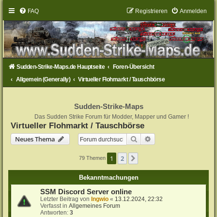
FAQ
Registrieren
Anmelden
Sudden-Strike-Maps.de Hauptseite
Foren-Übersicht
Allgemein (Generally)
Virtueller Flohmarkt / Tauschbörse
Sudden-Strike-Maps
Das Sudden Strike Forum für Modder, Mapper und Gamer !
Virtueller Flohmarkt / Tauschbörse
Suche
Erweiterte Suche
Neues Thema
1
2
Nächste
79 Themen
Bekanntmachungen
SSM Discord Server online
Letzter Beitrag von
Ingwio
«
13.12.2024, 22:32
Verfasst in
Allgemeines Forum
Antworten:
3