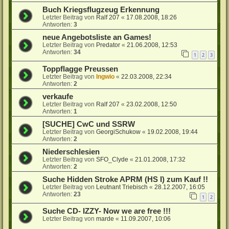
Buch Kriegsflugzeug Erkennung
Letzter Beitrag von
Ralf 207
«
17.08.2008, 18:26
Antworten:
3
neue Angebotsliste an Games!
Letzter Beitrag von
Predator
«
21.06.2008, 12:53
Antworten:
34
1
2
3
Toppflagge Preussen
Letzter Beitrag von
Ingwio
«
22.03.2008, 22:34
Antworten:
2
verkaufe
Letzter Beitrag von
Ralf 207
«
23.02.2008, 12:50
Antworten:
1
[SUCHE] CwC und SSRW
Letzter Beitrag von
GeorgiSchukow
«
19.02.2008, 19:44
Antworten:
2
Niederschlesien
Letzter Beitrag von
SFO_Clyde
«
21.01.2008, 17:32
Antworten:
2
Suche Hidden Stroke APRM (HS I) zum Kauf !!
Letzter Beitrag von
Leutnant Triebisch
«
28.12.2007, 16:05
Antworten:
23
1
2
Suche CD- IZZY- Now we are free !!!
Letzter Beitrag von
marde
«
11.09.2007, 10:06