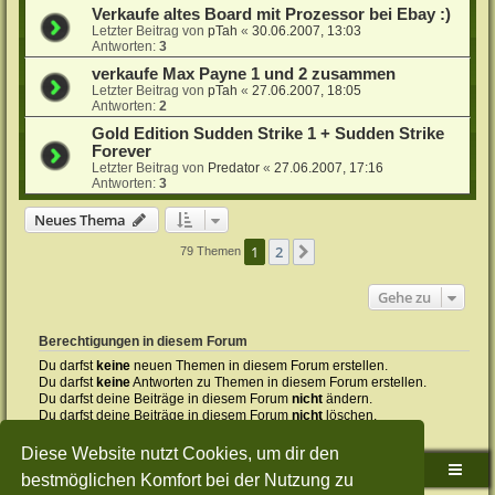
Verkaufe altes Board mit Prozessor bei Ebay :)
Letzter Beitrag von
pTah
«
30.06.2007, 13:03
Antworten:
3
verkaufe Max Payne 1 und 2 zusammen
Letzter Beitrag von
pTah
«
27.06.2007, 18:05
Antworten:
2
Gold Edition Sudden Strike 1 + Sudden Strike
Forever
Letzter Beitrag von
Predator
«
27.06.2007, 17:16
Antworten:
3
Neues Thema
1
2
Nächste
79 Themen
Gehe zu
Berechtigungen in diesem Forum
Du darfst
keine
neuen Themen in diesem Forum erstellen.
Du darfst
keine
Antworten zu Themen in diesem Forum erstellen.
Du darfst deine Beiträge in diesem Forum
nicht
ändern.
Du darfst deine Beiträge in diesem Forum
nicht
löschen.
Du darfst
keine
Dateianhänge in diesem Forum erstellen.
Diese Website nutzt Cookies, um dir den
Sudden-Strike-Maps.de Hauptseite
Foren-Übersicht
bestmöglichen Komfort bei der Nutzung zu