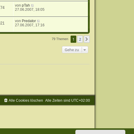
von
pTah
774
27.06.2007, 18:05
von
Predator
921
27.06.2007, 17:16
1
2
Nächste
79 Themen
Gehe zu
Alle Cookies löschen
Alle Zeiten sind
UTC+02:00