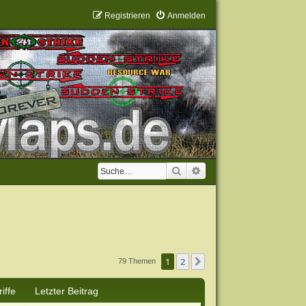
Registrieren
Anmelden
Suche
Erweiterte Suche
1
2
Nächste
79 Themen
iffe
Letzter Beitrag