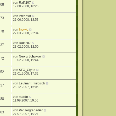
von
Ralf 207
708
17.08.2008, 18:26
von
Predator
873
21.06.2008, 12:53
von
Ingwio
970
22.03.2008, 22:34
von
Ralf 207
637
23.02.2008, 12:50
von
GeorgiSchukow
972
19.02.2008, 19:44
von
SFO_Clyde
152
21.01.2008, 17:32
von
Leutnant Triebisch
137
28.12.2007, 16:05
von
marde
988
11.09.2007, 10:06
von
Panzergrenadier
503
27.07.2007, 19:21