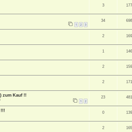
3
17
34
69
1
2
3
2
16
1
14
2
15
2
17
 zum Kauf !!
23
48
6
1
2
!!!
0
13
2
16