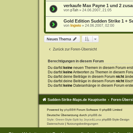
verkaufe Max Payne 1 und 2 zu
von
pTah
»
24.06.2007, 21:05
Gold Edition Sudden Strike 1 + S
von
Ingwio
»
24.06.2007, 02:00
Neues Thema
Zurück zur Foren-Übersicht
Berechtigungen in diesem Forum
Du darfst
keine
neuen Themen in diesem Forum erste
Du darfst
keine
Antworten zu Themen in diesem Forum
Du darfst deine Beiträge in diesem Forum
nicht
ände
Du darfst deine Beiträge in diesem Forum
nicht
lösc
Du darfst
keine
Dateianhänge in diesem Forum erste
Sudden-Strike-Maps.de Hauptseite
Foren-Übers
Powered by
phpBB
® Forum Software © phpBB Limited
Deutsche Übersetzung durch
phpBB.de
Style: Green-Style-Split by Joyce&Luna
phpBB-Style-Design
Datenschutz
|
Nutzungsbedingungen