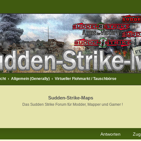
icht
Allgemein (Generally)
Virtueller Flohmarkt / Tauschbörse
Sudden-Strike-Maps
Das Sudden Strike Forum für Modder, Mapper und Gamer !
rweiterte Suche
Antworten
Zugr