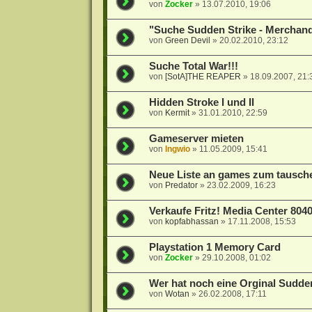
von
Zocker
»
13.07.2010, 19:06
"Suche Sudden Strike - Merchand
von
Green Devil
»
20.02.2010, 23:12
Suche Total War!!!
von
[SotA]THE REAPER
»
18.09.2007, 21:
Hidden Stroke I und II
von
Kermit
»
31.01.2010, 22:59
Gameserver mieten
von
Ingwio
»
11.05.2009, 15:41
Neue Liste an games zum tausch
von
Predator
»
23.02.2009, 16:23
Verkaufe Fritz! Media Center 804
von
kopfabhassan
»
17.11.2008, 15:53
Playstation 1 Memory Card
von
Zocker
»
29.10.2008, 01:02
Wer hat noch eine Orginal Sudden
von
Wotan
»
26.02.2008, 17:11