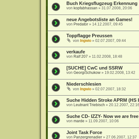
Buch Kriegsflugzeug Erkennung
von
kopfabhassan
»
31.07.2008, 20:06
neue Angebotsliste an Games!
von
Predator
»
14.12.2007, 09:45
Toppflagge Preussen
von
Ingwio
»
02.07.2007, 09:44
verkaufe
von
Ralf 207
»
11.02.2008, 18:48
[SUCHE] CwC und SSRW
von
GeorgiSchukow
»
19.02.2008, 13:42
Niederschlesien
von
Ingwio
»
02.07.2007, 18:32
Suche Hidden Stroke APRM (HS I)
von
Leutnant Triebisch
»
20.12.2007, 22:1
Suche CD- IZZY- Now we are free 
von
marde
»
11.09.2007, 10:06
Joint Task Force
von
Panzergrenadier
»
27.06.2007, 12:37