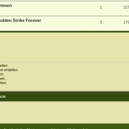
sammen
2
15
udden Strike Forever
3
17
llen.
 erstellen.
rn.
hen.
llen.
icht