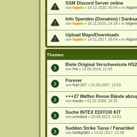
SSM Discord Server online
von
Ingwio
»
24.12.2020, 00:54
» in
Allge
Info Spenden (Donation) / Danks
von
Ingwio
»
18.11.2020, 14:19
» in
Allgem
Upload Maps/Downloads
von
Ingwio
»
14.01.2017, 05:04
» in
Allge
Themen
Biete Original Verschweisste HS
von
Pet
»
14.09.2024, 21:45
Forever
von
Ralf 207
»
22.09.2007, 12:03
+++27 Waffen Revue Bände abz
von
marde
»
01.02.2008, 18:33
Suche INTEX EDITOR KIT
von
schnitzel
»
20.08.2013, 14:51
Sudden Strike Tasse / Fanartikel
von
helifight83
»
14.02.2017, 21:08