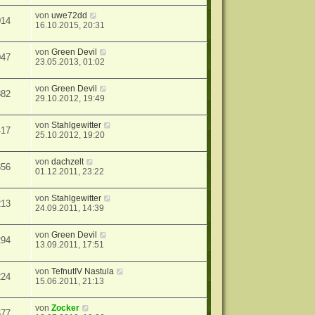
von
uwe72dd
014
16.10.2015, 20:31
von
Green Devil
047
23.05.2013, 01:02
von
Green Devil
882
29.10.2012, 19:49
von
Stahlgewitter
417
25.10.2012, 19:20
von
dachzelt
356
01.12.2011, 23:22
von
Stahlgewitter
213
24.09.2011, 14:39
von
Green Devil
294
13.09.2011, 17:51
von
TefnutIV Nastula
224
15.06.2011, 21:13
von
Zocker
677