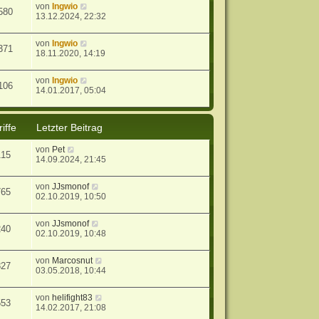
von
Ingwio
580
13.12.2024, 22:32
von
Ingwio
371
18.11.2020, 14:19
von
Ingwio
106
14.01.2017, 05:04
iffe
Letzter Beitrag
von
Pet
115
14.09.2024, 21:45
von
JJsmonof
765
02.10.2019, 10:50
von
JJsmonof
240
02.10.2019, 10:48
von
Marcosnut
827
03.05.2018, 10:44
von
helifight83
553
14.02.2017, 21:08