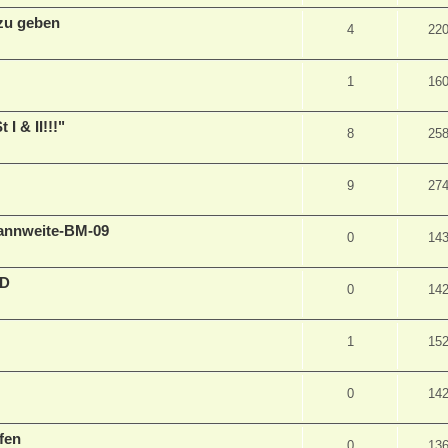
 zu geben
4
22
1
16
I & II!!!"
8
25
9
27
annweite-BM-09
0
14
CD
0
14
1
15
0
14
fen
0
13