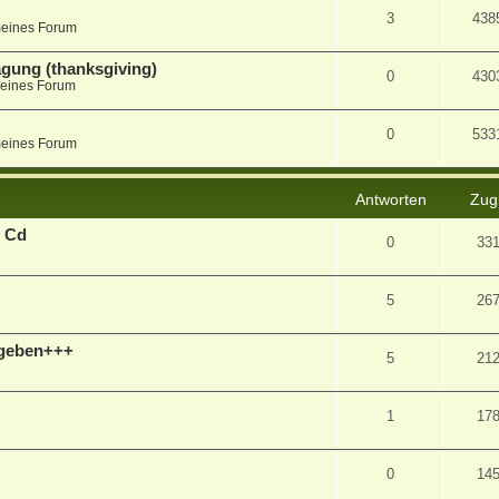
3
438
meines Forum
agung (thanksgiving)
0
430
eines Forum
0
533
meines Forum
Antworten
Zugr
2 Cd
0
33
5
26
ugeben+++
5
21
1
17
0
14