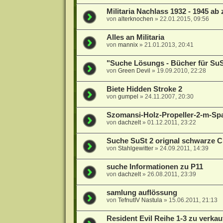
Militaria Nachlass 1932 - 1945 ab
von
alterknochen
»
22.01.2015, 09:56
Alles an Militaria
von
mannix
»
21.01.2013, 20:41
"Suche Lösungs - Bücher für SuSt 
von
Green Devil
»
19.09.2010, 22:28
Biete Hidden Stroke 2
von
gumpel
»
24.11.2007, 20:30
Szomansi-Holz-Propeller-2-m-Sp
von
dachzelt
»
01.12.2011, 23:22
Suche SuSt 2 orignal schwarze 
von
Stahlgewitter
»
24.09.2011, 14:39
suche Informationen zu P11
von
dachzelt
»
26.08.2011, 23:39
samlung auflössung
von
TefnutIV Nastula
»
15.06.2011, 21:13
Resident Evil Reihe 1-3 zu verkau