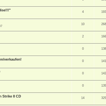
ise!!!"
4
19
10
26
37
2
16
0
13
en/verkaufen!
0
14
0
0
14
0
13
 Strike II CD
14
32