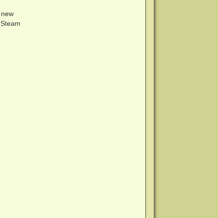
e new
 Steam