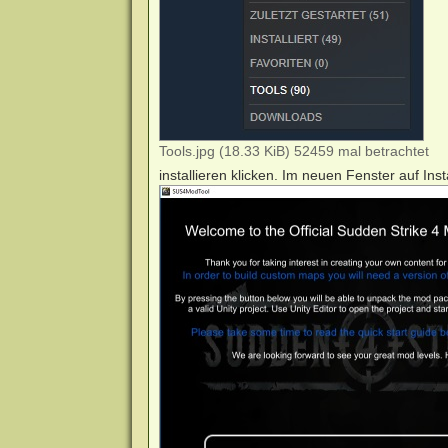
Tools.jpg (18.33 KiB) 52459 mal betrachtet
installieren klicken. Im neuen Fenster auf Inst