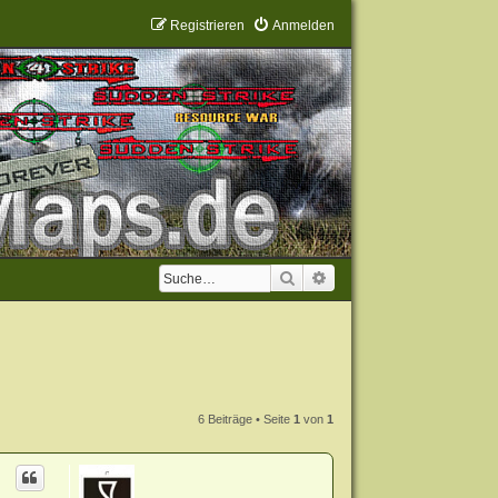
Registrieren
Anmelden
Suche
Erweiterte Suche
6 Beiträge • Seite
1
von
1