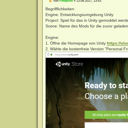
B
von
Feldpost
»
13.08.2017, 13:53
e
i
Begrifflichkeiten:
t
Engine: Entwicklungsumgebung Unity
r
a
Project: Spiel für das in Unity gemoddet werde
g
Scene: Name des Mods für die zuvor geladene
Engine:
1. Öffne die Homepage von Unity
https://sto
2. Wähle die kostenfreie Version "Personal Fr