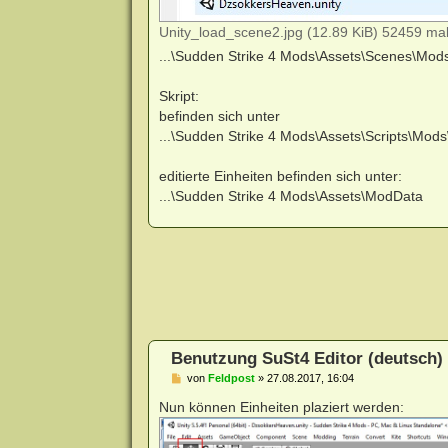
Unity_load_scene2.jpg (12.89 KiB) 52459 mal
...\Sudden Strike 4 Mods\Assets\Scenes\Mo
Skript:
befinden sich unter
...\Sudden Strike 4 Mods\Assets\Scripts\Mo
editierte Einheiten befinden sich unter:
...\Sudden Strike 4 Mods\Assets\ModData
Benutzung SuSt4 Editor (deutsch)
B
von
Feldpost
»
27.08.2017, 16:04
e
i
Nun können Einheiten plaziert werden:
t
r
a