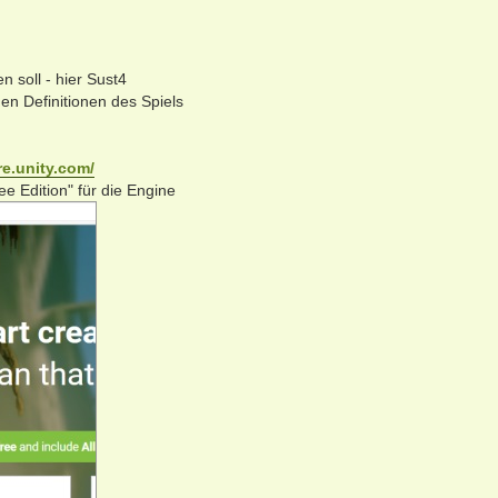
n soll - hier Sust4
n Definitionen des Spiels
re.unity.com/
ee Edition" für die Engine