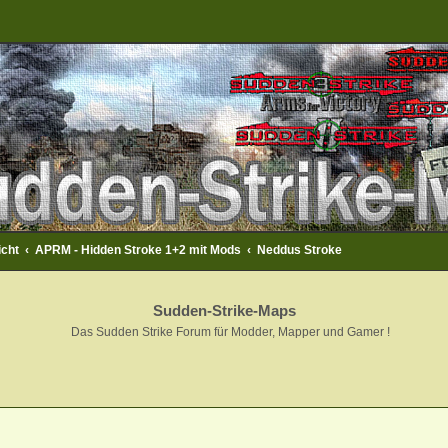
icht
APRM - Hidden Stroke 1+2 mit Mods
Neddus Stroke
Sudden-Strike-Maps
Das Sudden Strike Forum für Modder, Mapper und Gamer !
eiterte Suche