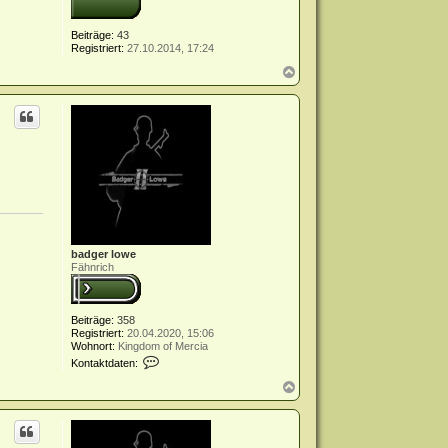
Beiträge:
43
Registriert:
27.10.2014, 17:24
N
a
c
h
o
b
e
n
badger lowe
Fähnrich
Beiträge:
358
Registriert:
20.04.2020, 15:06
Wohnort:
Kingdom of Mercia
K
Kontaktdaten:
o
n
N
t
a
a
c
k
h
t
o