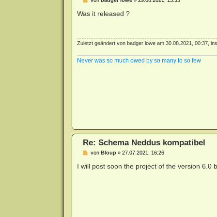
e
i
Was it released ?
t
r
a
g
Zuletzt geändert von
badger lowe
am 30.08.2021, 00:37, in
Never was so much owed by so many to so few
Re: Schema Neddus kompatibel
B
von
Bloup
»
27.07.2021, 16:26
e
i
I will post soon the project of the version 6.
t
r
a
g