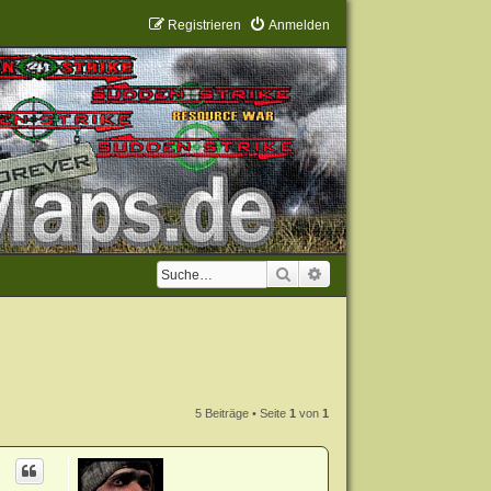
Registrieren
Anmelden
Suche
Erweiterte Suche
5 Beiträge • Seite
1
von
1