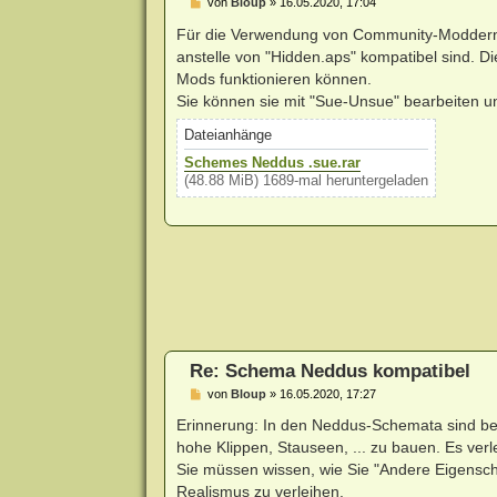
B
von
Bloup
»
16.05.2020, 17:04
e
i
Für die Verwendung von Community-Moddern v
t
anstelle von "Hidden.aps" kompatibel sind. Di
r
a
Mods funktionieren können.
g
Sie können sie mit "Sue-Unsue" bearbeiten und
Dateianhänge
Schemes Neddus .sue.rar
(48.88 MiB) 1689-mal heruntergeladen
Re: Schema Neddus kompatibel
B
von
Bloup
»
16.05.2020, 17:27
e
i
Erinnerung: In den Neddus-Schemata sind be
t
hohe Klippen, Stauseen, ... zu bauen. Es verle
r
a
Sie müssen wissen, wie Sie "Andere Eigensch
g
Realismus zu verleihen.