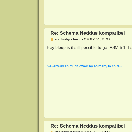
Re: Schema Neddus kompatibel
B
von
badger lowe
»
29.06.2021, 13:33
e
i
Hey bloup is it still possible to get FSM 5.1, I
t
r
a
g
Never was so much owed by so many to so few
Re: Schema Neddus kompatibel
B
von
badger lowe
»
29.06.2021, 13:33