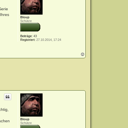
Serie
Ihres
Bloup
Schütze
Beiträge:
43
Registriert:
27.10.2014, 17:24
N
a
c
h
o
b
e
n
htig,
Bloup
ischen
Schütze